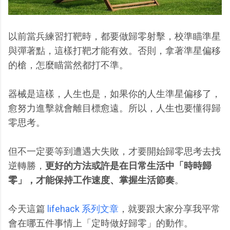
以前當兵練習打靶時，都要做歸零射擊，校準瞄準星
與彈著點，這樣打靶才能有效。否則，拿著準星偏移
的槍，怎麼瞄當然都打不準。
器械是這樣，人生也是，如果你的人生準星偏移了，
愈努力進擊就會離目標愈遠。所以，人生也要懂得歸
零思考。
但不一定要等到遭遇大失敗，才要開始歸零思考去找
逆轉勝，
更好的方法或許是在日常生活中「時時歸
零」，才能保持工作速度、掌握生活節奏
。
今天這篇
lifehack 系列文章
，就要跟大家分享我平常
會在哪五件事情上「定時做好歸零」的動作。