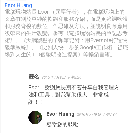
Esor Huang
電腦玩物站長 Esor （異塵行者），在電腦玩物上的
文章有別於單純的軟體和服務介紹，而是更強調軟體
和服務背後的數位工作思維及方法，並說明實際應用
後帶來的生活改變。著有《電腦玩物站長的筆記思考
術》、《大腦減壓的子彈筆記術：用Evernote打造快
狠準系統》、《比別人快一步的Google工作術：從職
場到人生的100個聰明改造提案》等暢銷書籍。
匿名
2016年7月9日 下午2:26
留
Esor，謝謝您長期不吝分享自我管理方
言
法和工具，對我幫助很大，非常感
謝！！
Esor Huang
2016年7月9日 下午2:37
感謝您的鼓勵