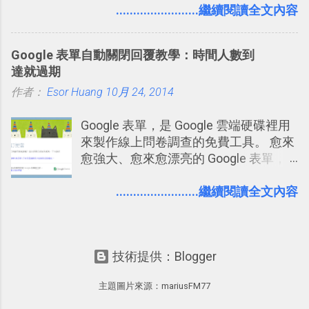
短期記憶變成長期記憶。 舉例來說我今
........................繼續閱讀全文內容
澱自己的使用方法，歸納出「 為什麼值
3D視圖有什麼用途的話，就是 它可以讓
天記住一個單字，相關一兩天之後我可
得試試看 Trello 的關鍵特色 」，然後轉
你非常方便、好玩、即興的擴展你的
能快要忘記，這時再次複習，記憶就增
化成這篇文章深入淺出的 Trello 上手教
Twit...
Google 表單自動關閉回覆教學：時間人數到
強；然後下次快要忘記可能變成相隔一
學。 2015/6/13 新增： 免費專案管理軟
達就過期
個禮拜，這時再次複習，就能把記憶強
體推薦！困難計畫簡單管理 13 種工具
作者：
Esor Huang
化，讓記憶延長到可能半個月；那時候
10月 24, 2014
2016 年新增 ： 如何將 Trello 切換到繁
再做一次複習，或許我們就擁有了接下
體中文版？網頁 App 全中文化
Google 表單，是 Google 雲端硬碟裡用
來一個月的記憶長度！就這樣反覆慢慢
2016/7/7 新增 ： 如何活用 Trello 記
來製作線上問卷調查的免費工具。 愈來
拉長時間練習，就能讓一個東西成為腦
帳？我的理財計畫心得與看板範本
愈強大、愈來愈漂亮的 Google 表單，
海中更深刻的記憶。 問題是，當我們一
2016/7/13 新增： 如何將網頁資料快速
可是設計出各式各樣擁有專業問題、滿
次要記住 1000 個英文單字，或是一次
剪貼到 Trello？收集專案資料技巧
足特殊調查需求的精美問卷，如果你還
........................繼續閱讀全文內容
要準備數百個考試問題時，自己手動進
2016/8 新增： Trello 開放「強化功能」
不知道怎麼活用他的基本功能，那麼一
行間隔記憶法的練習不是很累嗎？所以
讓免費用戶串聯 Evernote 等雲端服務
定要參考下面三篇我在電腦玩物中所寫
就有了自動化的工具，幫助我們管理要
2016/8 新增 ： Trello 卡片自訂欄位密
的一系列教學，從基本功能到隱藏功
練習的記憶卡片，自動規劃要延期複習
技！最想要的強大 Trello 客製化範例教
技術提供：Blogger
能，會帶你上手這個好用的工具： 設計
的卡片，每天自動產生記憶練習題，這
學 2016/11 新增： [時間技客-7] 重要緊
問卷調查快速免費，新版線上 Google
樣的軟體中最受好評的，或許就是今天
急時間管理四象限在 Trello 活用與範本
主題圖片來源：
mariusFM77
form 表單教學 不再只有醜醜範本！如
要推薦的 「 Anki 」 。
下載 2017/2 新增 ： Trello 團隊如何使
何幫 Google 表單美化背景外觀？
用 Trello？ 8個專案排程協作重點技巧