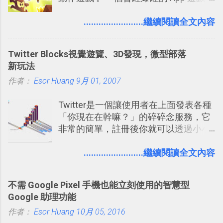
發團隊，有沒有辦法在成名作之後，再
表機也免隨身碟， 7-11 全家雲端列印超
次推出另外一個足以撼動市場，並且有
........................繼續閱讀全文內容
方便教學 」。這篇文章則從印照片出
著全新顛覆創意的作品呢？現在，或許
發： 同樣的不需買印表機、不需隨身
我們將看到這樣的例子！ 今天要推薦的
碟，就能快速印出高品質的照片成品。
Twitter Blocks視覺遊覽、3D發現，微型部落
是另外一款非常知名系列作「 Cut the
新玩法
Rope （割繩子） 」的開發公司
作者：
Esor Huang
ZeptoLab ，在玩了幾個割繩子變形後，
9月 01, 2007
前幾天推出了他們宣傳已久的全新作
Twitter是一個讓使用者在上面發表各種
品：「 King of Thieves 」，這是一款
「你現在在幹嘛？」的碎碎念服務，它
玩法與眾不同的 PVP 偷竊對戰遊戲 。
非常的簡單，註冊後你就可以透過小小
的視窗發表任何不超過140個字元的短
文，你可以真的在上面說明你在做什
........................繼續閱讀全文內容
麼，你也可以利用它來發表很短很短的
想法或評論，你當然可以透過它來發表
不需 Google Pixel 手機也能立刻使用的智慧型
牢騷，或許你也想要透過Twitter來詢問
Google 助理功能
什麼事情。各式各樣被發表的
作者：
Esor Huang
「twitter」會像資訊之河一樣在首頁、
10月 05, 2016