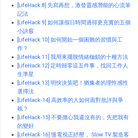
[LifeHack 8] 先寫再想，激發靈感潛能的心流筆
記法
[LifeHack 9] 如何讓假日時間過得更充實的五個
小訣竅
[LifeHack 10] 如何開始一個困難的習慣與工
作？
[LifeHack 11] 我用來擺脫情緒枷鎖的十種方法
[LifeHack 12] 定時歸零這五件事，找回工作人
生準星
[LifeHack 13] 明快決策吧！猶豫者的理性感性
選擇法
[LifeHack-14] 高效率的人如何面對批評與爭
執？
[LifeHack-15] 不要擔心我還沒有的，先把我有
的變好
[LifeHack-16] 慢電視正紓壓， Slow TV 製造客