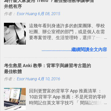
為什麼大家愛用 Trello ？最佳整理教學讓事情
來看DOOM的畫面簡直慘不忍睹，但如
Twitter的服務目前並不少見，台灣
井然有序
果重新拿起電鋸闖蕩在血腥的迷宮中，
Buboo 、大陸的 飯否 都是很優秀的
作者：
Esor Huang
想必還是會有一番美好的回味。 還好我
6月 08, 2015
Twitter型服務，而最近一向簡約的
們擁有支援 HTML 5 的瀏覽器！在「
Twitter開始推出一些新功能，尤其是今
這幾年看到身邊許多的創業團隊、學校
Mozilla Demo Studio 」網站提供了讓技
天推出的「 Twitter Blocks 」更是一個
社團、辦公室裡的部門，或是個人在需
術人員交流HTML、CSS、Javascript新
值得一玩的3D視覺化功能，下面就來分
要專案管理、生活管理時，選擇了一個
玩意的園地，而其中一個最新的作品，
享一下我玩這個新功能的一些感想。
叫做「 Trello 」的雲端服務，這到底是
就是「DOOM on the Web」，毀滅戰士
Twitter： http://twitter.com/home
一個什麼樣的管理工具，讓這麼多人都
........................繼續閱讀全文內容
一代的網頁版！ 這款「 DOOM on the
Twitter Blocks：
愛用 Trello ？在電腦玩物上，我也從旁
Web 」採用HTML 5相關技術重建而成
http://explore.twitter.com/ 電腦玩物情
敲側擊的角度，寫過幾篇「 Trello 概
，把原本遊戲的場景與功能搬上瀏覽器
蒐小誌： http://twitter.com/esorhjy
考生救星 Anki 教學：背單字與練習考古題的
念」的管理教學文章： 把 Evernote 當
內，玩家可以免費上網通關！不過目前
Twitter除了自顧自的碎碎念外，你可以
最佳軟體
作 Trello！ Kanbanote 筆記看板管理法
因為技術限制， 主要支援的瀏覽器為
用「Follow」的方式來跟隨其它的使用
作者：
Esor Huang
Google Drive 變身 Trello ！幫雲端硬碟
4月 10, 2016
Firefox 4 和Safari ，而 Google Chrome
者，只要進入該使用者的個人頁面，然
建立專案看板 但是，我自己也一直使用
執行上可能會有些問題。
後在最上方按下﹝Follow﹞即可。 這種
回到更豐富的背單字 App 推薦清單 ：
著 Trello ，卻還沒有在電腦玩物上寫過
跟隨者、被跟隨者的概念是Twitter另一
10款背單字 App 推薦：不是死背的零碎
一篇完整的介紹！雖然錯過了幾年前第
個非常好玩的地方 ，所以 這次的
時間記住英文單字技巧 「 間隔記憶法
一時間推薦 Trello 的時機，但在這段時
Twitter Blocks很強調這個人際網路的概
」，是指透過特定時間的反覆記憶，把
間的使用經驗下，剛好可以讓我整理沉
念 ，如果說這一次的Twitter Blocks的