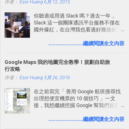
作者：
Esor Huang
6月 12, 2015
你聽過或用過 Slack 嗎？過去一年，
Slack 這一個團隊通訊平台服務不僅在
國外爆紅，在台灣我也看過好幾個創業
團隊使用 Slack 來做公司內部的訊息管
理，到底 Slack 有什麼魅力？它是不是
........................繼續閱讀全文內容
比起 LINE 或 Facebook 或 Email 更能有
效率的管理團隊溝通呢？我自己今年也
Google Maps 我的地圖完全教學！規劃自助旅
有機會在一個專案合作中使用了 Slack
行攻略
一段時間，我覺得它吸引人之處有三
作者：
Esor Huang
點： 1. 「 很有趣 」： Slack 裡擁有跟
3月 26, 2016
LINE 或 Facebook 一樣易於讓公司同事
在之前寫完「 善用 Google 航班搜尋找
聊天打屁、傳送有趣影音圖文的功能。
出理想便宜機票的 10 個技巧 」一文
2. 「 有效率 」：但是 Slack 的頻道、群
後，我想繼續挖掘 Google 幫我們規劃
組機制讓茶水間的聊天，不會干擾工作
自助旅行的潛力。 今天這篇文章，就深
的討論，並且星號與釘選功能讓每個同
入的來聊聊 Google 的「我的地圖」服
........................繼續閱讀全文內容
事可以從聊天中記錄重點。 3. 「 有彈性
務，這是一個可以讓我們「自訂地圖」
」： Slack 的架構可以讓每一個團隊設