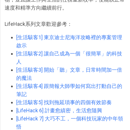
速度和精準方向繼續前行。
LifeHack系列文章歡迎參考：
[生活駭客1] 東京迪士尼海洋攻略裡的專案管理
啟示
[生活駭客2] 讓自己成為一個「很簡單」的科技
人
[生活駭客3] 開始「聽」文章，日常時間加一倍
的魔法
[生活駭客4] 跟簡報大師學如何寫出打動自己的
筆記
[生活駭客5] 找到拖延瑣事的四個有效節奏
[LifeHack 6] 計畫愈縝密，生活愈隨興
[LifeHack 7] 大巧不工，一個科技玩家的中年領
悟