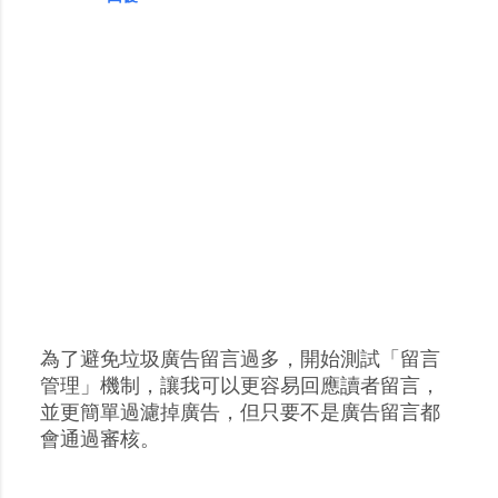
為了避免垃圾廣告留言過多，開始測試「留言
張
管理」機制，讓我可以更容易回應讀者留言，
貼
並更簡單過濾掉廣告，但只要不是廣告留言都
留
會通過審核。
言