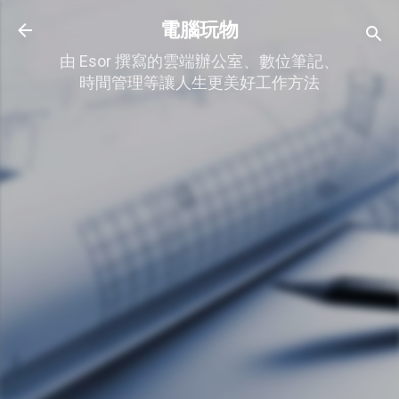
跳到主要內容
電腦玩物
由 Esor 撰寫的雲端辦公室、數位筆記、
時間管理等讓人生更美好工作方法