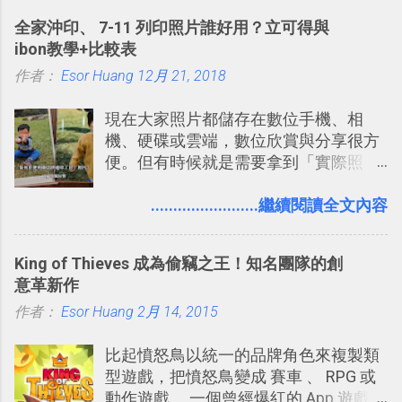
的工具 ，在地圖上任意繪製地標、路
計出符合自己需求的通訊平台， Slack
全家沖印、 7-11 列印照片誰好用？立可得與
線，對商務需求來說可以打造出一張一
的軟體則讓同事可以在任何地方和公司
ibon教學+比較表
張資料地圖（例如我之前在製作一本新
保持聯繫。 如果你需要中文版的同類平
作者：
Esor Huang
書時建立的「 台灣推薦空拍地點地圖
12月 21, 2018
台，可以參考： JANDI 高效率團隊通訊
」），對生活需求來說，則可以讓我們
平台完整教學，比 Slack 更適合中文用
現在大家照片都儲存在數位手機、相
規劃自助旅行路線！ Google 「我的地
戶 。 2017/3 新增 ： Sortd for Slack：
機、硬碟或雲端，數位欣賞與分享很方
圖」在規劃自助旅行路線時可以解決許
改造 Slack 討論串介面變成專案任務排
便。但有時候就是需要拿到「實際照
多問題： 國外地點名稱地址常常難懂，
程看板
片」，例如： 小朋友學校的勞作作業 想
用自訂地圖就能自己取一個好辨識的名
要製作家庭相框 用照片來當小禮物 把照
........................繼續閱讀全文內容
稱。 在規劃路線之外，自訂地圖還能補
片貼在紙本手帳上 這時候，有什麼方法
充許多旅遊圖文資料，讓這張地圖就是
可以快速把數位照片「洗」成實體照
旅遊手冊。 好看的自訂地圖一方面旅行
King of Thieves 成為偷竊之王！知名團隊的創
片？而且最好能不花時間、立即拿到、
時帶來好心情，二方面事後就是最好的
意革新作
價格也不貴呢？ 如果家裡沒有印表機
旅遊回憶之一。 自訂地圖還能跟朋友共
作者：
Esor Huang
（或是沒有好的印表機），又不想跑照
2月 14, 2015
享合作，讓彼此都能在手機上查看這次
相館，那麼這時候 「便利商店」同樣也
旅行地圖。
比起憤怒鳥以統一的品牌角色來複製類
提供了印照片的服務 ，而且價格不貴，
型遊戲，把憤怒鳥變成 賽車 、 RPG 或
可以立即拿到，操作流程也十分簡單。
動作遊戲 。一個曾經爆紅的 App 遊戲開
之前我在電腦玩物分享過：「 不需買印