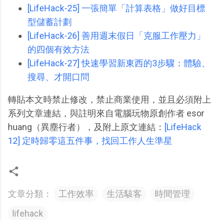
[LifeHack-25] 一張簡單「計算表格」做好目標
型儲蓄計劃
[LifeHack-26] 善用週末假日「克服工作壓力」
的四個有效方法
[LifeHack-27] 快速學習新東西的3步驟：體驗、
搜尋、才開口問
轉貼本文時禁止修改，禁止商業使用，並且必須附上
系列文章連結，與註明來自電腦玩物原創作者 esor
huang（異塵行者），及附上原文連結：
[LifeHack
12] 定時歸零這五件事，找回工作人生準星
文章分類：
工作效率
生活駭客
時間管理
lifehack