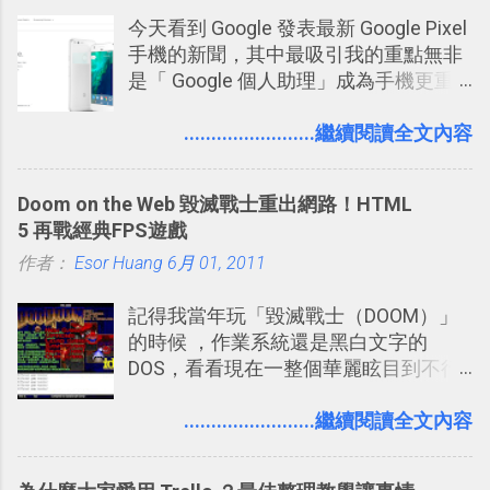
各個使用者ˋ追隨者之間穿流不息，但是
今天看到 Google 發表最新 Google Pixel
不管是採用什麼樣的方式利用Twitter，
手機的新聞，其中最吸引我的重點無非
沒有人會有意見，這是我覺得Twitter很
是「 Google 個人助理」成為手機更重
自由也很有趣的一個地方，我可以無拘
要且更有用的功能，有國外媒體稱：
無束的在上面塑造、表現我自己，或是
「這是他使用過最聰明的一台智慧型手
........................繼續閱讀全文內容
利用Twitter來嘗試各種可能。例如 目前
機。」 「 Google 個人助理」有更人性
我試圖將自己的Twitter打造成「 小電腦
化的應答方式，可以解答我們的各種詢
玩物 」的型態 ，我會在上面持續的丟一
Doom on the Web 毀滅戰士重出網路！HTML
問、可以找出特殊的照片、可以規劃我
些軟體更新、網站服務的資訊，未來也
5 再戰經典FPS遊戲
們的行程，也能幫我們安排時間。 其實
很想試試看是否能加入短評，或者對於
作者：
Esor Huang
如果單從後面幾個「功能面」來看， 這
6月 01, 2011
電腦玩物介紹過的資訊作補充，讓我的
些「 智慧型 Google 助理 」功能早已經
Twitter可以作為簡單的、即時的、隨想
記得我當年玩「毀滅戰士（DOOM）」
內建在我們的 Google 系統中，甚至大
的 碎碎念版電腦玩物 。不過你不需要像
的時候 ，作業系統還是黑白文字的
多在 Android 與 iPhone 手機上都能使
我這麼認真，因為 我也很喜歡在Twitter
DOS，看看現在一整個華麗眩目到不行
用。
上面看到各種突如其來的生活雜感、毫
的各種第一人稱射擊遊戲，但做為我玩
無來由的牢騷困擾，因為這些碎碎念就
過的第一款 FPS遊戲 （應該也是世界上
........................繼續閱讀全文內容
好像把大家的生活用一種很自然無隔
的FPS鼻祖？），DOOM的刺激記憶與
閡、但又基本上不互相打擾的方式結合
興奮之情卻不會忘記，即使從現在眼光
在一起了 。 講了那麼多，其實類似