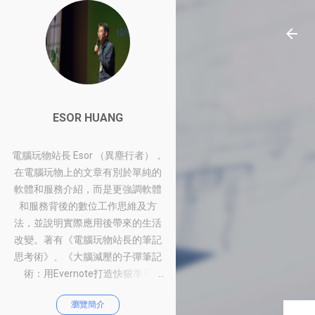
ESOR HUANG
電腦玩物站長 Esor （異塵行者），
在電腦玩物上的文章有別於單純的
軟體和服務介紹，而是更強調軟體
和服務背後的數位工作思維及方
法，並說明實際應用後帶來的生活
改變。著有《電腦玩物站長的筆記
思考術》、《大腦減壓的子彈筆記
術：用Evernote打造快狠準系
統》、《比別人快一步的Google工
瀏覽簡介
作術：從職場到人生的100個聰明