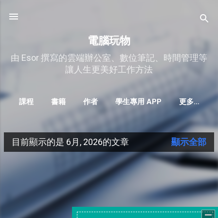
跳到主要內容
電腦玩物
由 Esor 撰寫的雲端辦公室、數位筆記、時間管理等
讓人生更美好工作方法
課程
書籍
作者
學生專用 APP
更多…
目前顯示的是 6月, 2026的文章
顯示全部
發
表
文
章