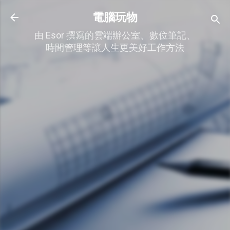
跳到主要內容
電腦玩物
由 Esor 撰寫的雲端辦公室、數位筆記、
時間管理等讓人生更美好工作方法