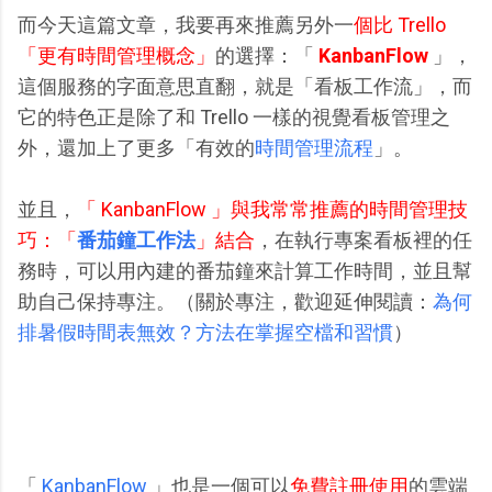
而今天這篇文章，我要再來推薦另外一
個比 Trello
「更有時間管理概念」
的選擇：「
KanbanFlow
」，
這個服務的字面意思直翻，就是「看板工作流」，而
它的特色正是除了和 Trello 一樣的視覺看板管理之
外，還加上了更多「有效的
時間管理流程
」。
並且，
「 KanbanFlow 」與我常常推薦的時間管理技
巧：「
番茄鐘工作法
」結合
，在執行專案看板裡的任
務時，可以用內建的番茄鐘來計算工作時間，並且幫
助自己保持專注。（關於專注，歡迎延伸閱讀：
為何
排暑假時間表無效？方法在掌握空檔和習慣
）
「
KanbanFlow
」也是一個可以
免費註冊使用
的雲端