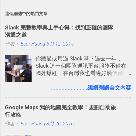
這個網誌中的熱門文章
Slack 完整教學與上手心得：找到正確的團隊
溝通之道
作者：
Esor Huang
6月 12, 2015
你聽過或用過 Slack 嗎？過去一年，
Slack 這一個團隊通訊平台服務不僅在
國外爆紅，在台灣我也看過好幾個創業
團隊使用 Slack 來做公司內部的訊息管
理，到底 Slack 有什麼魅力？它是不是
........................繼續閱讀全文內容
比起 LINE 或 Facebook 或 Email 更能有
效率的管理團隊溝通呢？我自己今年也
Google Maps 我的地圖完全教學！規劃自助旅
有機會在一個專案合作中使用了 Slack
行攻略
一段時間，我覺得它吸引人之處有三
作者：
Esor Huang
點： 1. 「 很有趣 」： Slack 裡擁有跟
3月 26, 2016
LINE 或 Facebook 一樣易於讓公司同事