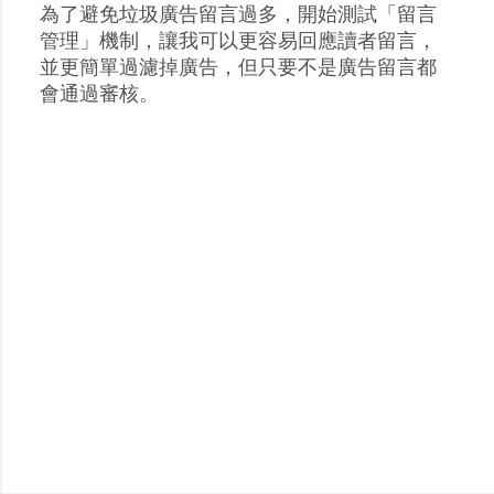
為了避免垃圾廣告留言過多，開始測試「留言
張
管理」機制，讓我可以更容易回應讀者留言，
貼
並更簡單過濾掉廣告，但只要不是廣告留言都
留
會通過審核。
言