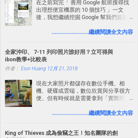
在之前寫完「 善用 Google 航班搜尋找
聊天打屁、傳送有趣影音圖文的功能。
出理想便宜機票的 10 個技巧 」一文
2. 「 有效率 」：但是 Slack 的頻道、群
後，我想繼續挖掘 Google 幫我們規劃
組機制讓茶水間的聊天，不會干擾工作
自助旅行的潛力。 今天這篇文章，就深
的討論，並且星號與釘選功能讓每個同
入的來聊聊 Google 的「我的地圖」服
........................繼續閱讀全文內容
事可以從聊天中記錄重點。 3. 「 有彈性
務，這是一個可以讓我們「自訂地圖」
」： Slack 的架構可以讓每一個團隊設
的工具 ，在地圖上任意繪製地標、路
計出符合自己需求的通訊平台， Slack
全家沖印、 7-11 列印照片誰好用？立可得與
線，對商務需求來說可以打造出一張一
的軟體則讓同事可以在任何地方和公司
ibon教學+比較表
張資料地圖（例如我之前在製作一本新
保持聯繫。 如果你需要中文版的同類平
作者：
Esor Huang
書時建立的「 台灣推薦空拍地點地圖
12月 21, 2018
台，可以參考： JANDI 高效率團隊通訊
」），對生活需求來說，則可以讓我們
平台完整教學，比 Slack 更適合中文用
現在大家照片都儲存在數位手機、相
規劃自助旅行路線！ Google 「我的地
戶 。 2017/3 新增 ： Sortd for Slack：
機、硬碟或雲端，數位欣賞與分享很方
圖」在規劃自助旅行路線時可以解決許
改造 Slack 討論串介面變成專案任務排
便。但有時候就是需要拿到「實際照
多問題： 國外地點名稱地址常常難懂，
程看板
片」，例如： 小朋友學校的勞作作業 想
用自訂地圖就能自己取一個好辨識的名
要製作家庭相框 用照片來當小禮物 把照
........................繼續閱讀全文內容
稱。 在規劃路線之外，自訂地圖還能補
片貼在紙本手帳上 這時候，有什麼方法
充許多旅遊圖文資料，讓這張地圖就是
可以快速把數位照片「洗」成實體照
旅遊手冊。 好看的自訂地圖一方面旅行
King of Thieves 成為偷竊之王！知名團隊的創
片？而且最好能不花時間、立即拿到、
時帶來好心情，二方面事後就是最好的