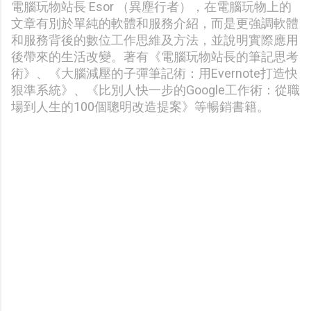
電腦玩物站長 Esor （異塵行者），在電腦玩物上的
文章有別於單純的軟體和服務介紹，而是更強調軟體
和服務背後的數位工作思維及方法，並說明實際應用
後帶來的生活改變。著有《電腦玩物站長的筆記思考
術》、《大腦減壓的子彈筆記術：用Evernote打造快
狠準系統》、《比別人快一步的Google工作術：從職
場到人生的100個聰明改造提案》等暢銷書籍。
留
言