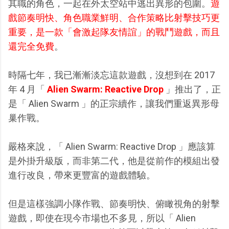
其職的角色，一起在外太空站中逃出異形的包圍。
遊
戲節奏明快、角色職業鮮明、合作策略比射擊技巧更
重要，是一款「會激起隊友情誼」的戰鬥遊戲，而且
還完全免費
。
時隔七年，我已漸漸淡忘這款遊戲，沒想到在 2017
年 4 月「
Alien Swarm: Reactive Drop
」推出了，正
是「 Alien Swarm 」的正宗續作，讓我們重返異形母
巢作戰。
嚴格來說，「 Alien Swarm: Reactive Drop 」應該算
是外掛升級版，而非第二代，他是從前作的模組出發
進行改良，帶來更豐富的遊戲體驗。
但是這樣強調小隊作戰、節奏明快、俯瞰視角的射擊
遊戲，即使在現今市場也不多見，所以「 Alien