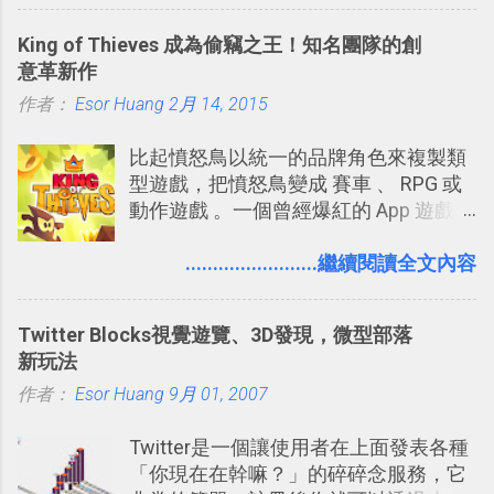
充許多旅遊圖文資料，讓這張地圖就是
可以快速把數位照片「洗」成實體照
旅遊手冊。 好看的自訂地圖一方面旅行
King of Thieves 成為偷竊之王！知名團隊的創
片？而且最好能不花時間、立即拿到、
時帶來好心情，二方面事後就是最好的
意革新作
價格也不貴呢？ 如果家裡沒有印表機
旅遊回憶之一。 自訂地圖還能跟朋友共
作者：
Esor Huang
（或是沒有好的印表機），又不想跑照
2月 14, 2015
享合作，讓彼此都能在手機上查看這次
相館，那麼這時候 「便利商店」同樣也
旅行地圖。
比起憤怒鳥以統一的品牌角色來複製類
提供了印照片的服務 ，而且價格不貴，
型遊戲，把憤怒鳥變成 賽車 、 RPG 或
可以立即拿到，操作流程也十分簡單。
動作遊戲 。一個曾經爆紅的 App 遊戲開
之前我在電腦玩物分享過：「 不需買印
發團隊，有沒有辦法在成名作之後，再
表機也免隨身碟， 7-11 全家雲端列印超
次推出另外一個足以撼動市場，並且有
........................繼續閱讀全文內容
方便教學 」。這篇文章則從印照片出
著全新顛覆創意的作品呢？現在，或許
發： 同樣的不需買印表機、不需隨身
我們將看到這樣的例子！ 今天要推薦的
碟，就能快速印出高品質的照片成品。
Twitter Blocks視覺遊覽、3D發現，微型部落
是另外一款非常知名系列作「 Cut the
新玩法
Rope （割繩子） 」的開發公司
作者：
Esor Huang
ZeptoLab ，在玩了幾個割繩子變形後，
9月 01, 2007
前幾天推出了他們宣傳已久的全新作
Twitter是一個讓使用者在上面發表各種
品：「 King of Thieves 」，這是一款
「你現在在幹嘛？」的碎碎念服務，它
玩法與眾不同的 PVP 偷竊對戰遊戲 。