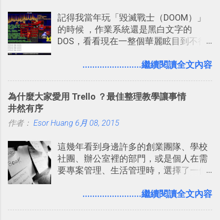
些「 智慧型 Google 助理 」功能早已經
Twitter可以作為簡單的、即時的、隨想
記得我當年玩「毀滅戰士（DOOM）」
內建在我們的 Google 系統中，甚至大
的 碎碎念版電腦玩物 。不過你不需要像
的時候 ，作業系統還是黑白文字的
多在 Android 與 iPhone 手機上都能使
我這麼認真，因為 我也很喜歡在Twitter
DOS，看看現在一整個華麗眩目到不行
用。
上面看到各種突如其來的生活雜感、毫
的各種第一人稱射擊遊戲，但做為我玩
無來由的牢騷困擾，因為這些碎碎念就
過的第一款 FPS遊戲 （應該也是世界上
........................繼續閱讀全文內容
好像把大家的生活用一種很自然無隔
的FPS鼻祖？），DOOM的刺激記憶與
閡、但又基本上不互相打擾的方式結合
興奮之情卻不會忘記，即使從現在眼光
在一起了 。 講了那麼多，其實類似
為什麼大家愛用 Trello ？最佳整理教學讓事情
來看DOOM的畫面簡直慘不忍睹，但如
Twitter的服務目前並不少見，台灣
井然有序
果重新拿起電鋸闖蕩在血腥的迷宮中，
Buboo 、大陸的 飯否 都是很優秀的
作者：
Esor Huang
想必還是會有一番美好的回味。 還好我
6月 08, 2015
Twitter型服務，而最近一向簡約的
們擁有支援 HTML 5 的瀏覽器！在「
Twitter開始推出一些新功能，尤其是今
這幾年看到身邊許多的創業團隊、學校
Mozilla Demo Studio 」網站提供了讓技
天推出的「 Twitter Blocks 」更是一個
社團、辦公室裡的部門，或是個人在需
術人員交流HTML、CSS、Javascript新
值得一玩的3D視覺化功能，下面就來分
要專案管理、生活管理時，選擇了一個
玩意的園地，而其中一個最新的作品，
享一下我玩這個新功能的一些感想。
叫做「 Trello 」的雲端服務，這到底是
就是「DOOM on the Web」，毀滅戰士
Twitter： http://twitter.com/home
一個什麼樣的管理工具，讓這麼多人都
........................繼續閱讀全文內容
一代的網頁版！ 這款「 DOOM on the
Twitter Blocks：
愛用 Trello ？在電腦玩物上，我也從旁
Web 」採用HTML 5相關技術重建而成
http://explore.twitter.com/ 電腦玩物情
敲側擊的角度，寫過幾篇「 Trello 概
，把原本遊戲的場景與功能搬上瀏覽器
蒐小誌： http://twitter.com/esorhjy