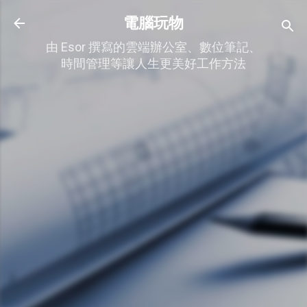
跳到主要內容
電腦玩物
由 Esor 撰寫的雲端辦公室、數位筆記、
時間管理等讓人生更美好工作方法