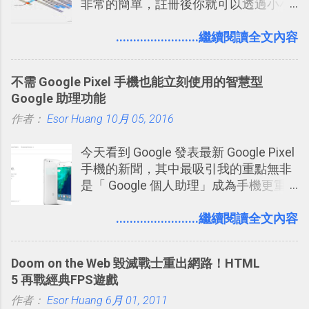
非常的簡單，註冊後你就可以透過小小
的視窗發表任何不超過140個字元的短
文，你可以真的在上面說明你在做什
........................繼續閱讀全文內容
麼，你也可以利用它來發表很短很短的
想法或評論，你當然可以透過它來發表
不需 Google Pixel 手機也能立刻使用的智慧型
牢騷，或許你也想要透過Twitter來詢問
Google 助理功能
什麼事情。各式各樣被發表的
作者：
Esor Huang
「twitter」會像資訊之河一樣在首頁、
10月 05, 2016
各個使用者ˋ追隨者之間穿流不息，但是
今天看到 Google 發表最新 Google Pixel
不管是採用什麼樣的方式利用Twitter，
手機的新聞，其中最吸引我的重點無非
沒有人會有意見，這是我覺得Twitter很
是「 Google 個人助理」成為手機更重
自由也很有趣的一個地方，我可以無拘
要且更有用的功能，有國外媒體稱：
無束的在上面塑造、表現我自己，或是
「這是他使用過最聰明的一台智慧型手
........................繼續閱讀全文內容
利用Twitter來嘗試各種可能。例如 目前
機。」 「 Google 個人助理」有更人性
我試圖將自己的Twitter打造成「 小電腦
化的應答方式，可以解答我們的各種詢
玩物 」的型態 ，我會在上面持續的丟一
Doom on the Web 毀滅戰士重出網路！HTML
問、可以找出特殊的照片、可以規劃我
些軟體更新、網站服務的資訊，未來也
5 再戰經典FPS遊戲
們的行程，也能幫我們安排時間。 其實
很想試試看是否能加入短評，或者對於
作者：
Esor Huang
如果單從後面幾個「功能面」來看， 這
6月 01, 2011
電腦玩物介紹過的資訊作補充，讓我的