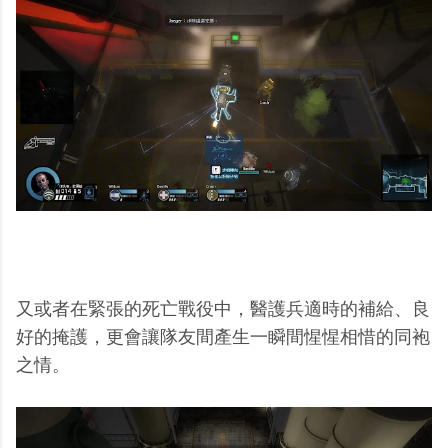
又或者在緊張的死亡戰役中，醫護兵適時的補給、良
好的掩護，更會讓隊友間產生一瞬間惺惺相惜的同袍
之情。