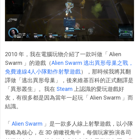
2010 年，我在電腦玩物介紹了一款叫做「 Alien
Swarm 」的遊戲（
Alien Swarm 逃出異形母巢之戰，
免費連線4人小隊動作射擊遊戲
），那時候我將其翻
譯做「逃出異形母巢」，後來維基百科的正式翻譯是
「異形叢生」。我在
Steam
上認識的愛玩遊戲好
友，有很多都是因為當年一起玩「 Alien Swarm 」而
結識。
「
Alien Swarm
」是一款多人線上射擊遊戲，以小隊
戰略為核心，在 3D 俯瞰視角中，每個玩家扮演各司