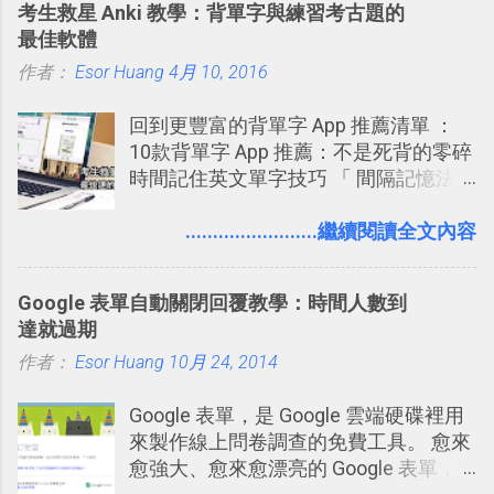
考生救星 Anki 教學：背單字與練習考古題的
念」的管理教學文章： 把 Evernote 當
內，玩家可以免費上網通關！不過目前
Twitter除了自顧自的碎碎念外，你可以
最佳軟體
作 Trello！ Kanbanote 筆記看板管理法
因為技術限制， 主要支援的瀏覽器為
用「Follow」的方式來跟隨其它的使用
作者：
Esor Huang
Google Drive 變身 Trello ！幫雲端硬碟
4月 10, 2016
Firefox 4 和Safari ，而 Google Chrome
者，只要進入該使用者的個人頁面，然
建立專案看板 但是，我自己也一直使用
執行上可能會有些問題。
後在最上方按下﹝Follow﹞即可。 這種
回到更豐富的背單字 App 推薦清單 ：
著 Trello ，卻還沒有在電腦玩物上寫過
跟隨者、被跟隨者的概念是Twitter另一
10款背單字 App 推薦：不是死背的零碎
一篇完整的介紹！雖然錯過了幾年前第
個非常好玩的地方 ，所以 這次的
時間記住英文單字技巧 「 間隔記憶法
一時間推薦 Trello 的時機，但在這段時
Twitter Blocks很強調這個人際網路的概
」，是指透過特定時間的反覆記憶，把
間的使用經驗下，剛好可以讓我整理沉
念 ，如果說這一次的Twitter Blocks的
短期記憶變成長期記憶。 舉例來說我今
........................繼續閱讀全文內容
澱自己的使用方法，歸納出「 為什麼值
3D視圖有什麼用途的話，就是 它可以讓
天記住一個單字，相關一兩天之後我可
得試試看 Trello 的關鍵特色 」，然後轉
你非常方便、好玩、即興的擴展你的
能快要忘記，這時再次複習，記憶就增
化成這篇文章深入淺出的 Trello 上手教
Twit...
Google 表單自動關閉回覆教學：時間人數到
強；然後下次快要忘記可能變成相隔一
學。 2015/6/13 新增： 免費專案管理軟
達就過期
個禮拜，這時再次複習，就能把記憶強
體推薦！困難計畫簡單管理 13 種工具
作者：
Esor Huang
化，讓記憶延長到可能半個月；那時候
10月 24, 2014
2016 年新增 ： 如何將 Trello 切換到繁
再做一次複習，或許我們就擁有了接下
體中文版？網頁 App 全中文化
Google 表單，是 Google 雲端硬碟裡用
來一個月的記憶長度！就這樣反覆慢慢
2016/7/7 新增 ： 如何活用 Trello 記
來製作線上問卷調查的免費工具。 愈來
拉長時間練習，就能讓一個東西成為腦
帳？我的理財計畫心得與看板範本
愈強大、愈來愈漂亮的 Google 表單，
海中更深刻的記憶。 問題是，當我們一
2016/7/13 新增： 如何將網頁資料快速