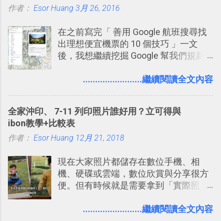
作者：
Esor Huang
點： 1. 「 很有趣 」： Slack 裡擁有跟
3月 26, 2016
LINE 或 Facebook 一樣易於讓公司同事
在之前寫完「 善用 Google 航班搜尋找
聊天打屁、傳送有趣影音圖文的功能。
出理想便宜機票的 10 個技巧 」一文
2. 「 有效率 」：但是 Slack 的頻道、群
後，我想繼續挖掘 Google 幫我們規劃
組機制讓茶水間的聊天，不會干擾工作
自助旅行的潛力。 今天這篇文章，就深
的討論，並且星號與釘選功能讓每個同
入的來聊聊 Google 的「我的地圖」服
........................繼續閱讀全文內容
事可以從聊天中記錄重點。 3. 「 有彈性
務，這是一個可以讓我們「自訂地圖」
」： Slack 的架構可以讓每一個團隊設
的工具 ，在地圖上任意繪製地標、路
計出符合自己需求的通訊平台， Slack
全家沖印、 7-11 列印照片誰好用？立可得與
線，對商務需求來說可以打造出一張一
的軟體則讓同事可以在任何地方和公司
ibon教學+比較表
張資料地圖（例如我之前在製作一本新
保持聯繫。 如果你需要中文版的同類平
作者：
Esor Huang
書時建立的「 台灣推薦空拍地點地圖
12月 21, 2018
台，可以參考： JANDI 高效率團隊通訊
」），對生活需求來說，則可以讓我們
平台完整教學，比 Slack 更適合中文用
現在大家照片都儲存在數位手機、相
規劃自助旅行路線！ Google 「我的地
戶 。 2017/3 新增 ： Sortd for Slack：
機、硬碟或雲端，數位欣賞與分享很方
圖」在規劃自助旅行路線時可以解決許
改造 Slack 討論串介面變成專案任務排
便。但有時候就是需要拿到「實際照
多問題： 國外地點名稱地址常常難懂，
程看板
片」，例如： 小朋友學校的勞作作業 想
用自訂地圖就能自己取一個好辨識的名
要製作家庭相框 用照片來當小禮物 把照
........................繼續閱讀全文內容
稱。 在規劃路線之外，自訂地圖還能補
片貼在紙本手帳上 這時候，有什麼方法