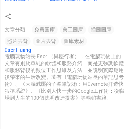
文章分類：
免費圖庫
美工圖庫
插圖圖庫
照片去背
圖片去背
圖庫素材
Esor Huang
電腦玩物站長 Esor （異塵行者），在電腦玩物上的
文章有別於單純的軟體和服務介紹，而是更強調軟體
和服務背後的數位工作思維及方法，並說明實際應用
後帶來的生活改變。著有《電腦玩物站長的筆記思考
術》、《大腦減壓的子彈筆記術：用Evernote打造快
狠準系統》、《比別人快一步的Google工作術：從職
場到人生的100個聰明改造提案》等暢銷書籍。
留
言