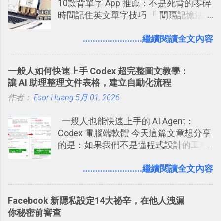
10款背單字 App 推薦：不是死背的零碎
一篇完整的介紹！雖然錯過了幾年前第
時間記住英文單字技巧 「 間隔記憶法
一時間推薦 Trello 的時機，但在這段時
」，是指透過特定時間的反覆記憶，把
間的使用經驗下，剛好可以讓我整理沉
短期記憶變成長期記憶。 舉例來說我今
........................繼續閱讀全文內容
澱自己的使用方法，歸納出「 為什麼值
天記住一個單字，相關一兩天之後我可
得試試看 Trello 的關鍵特色 」，然後轉
能快要忘記，這時再次複習，記憶就增
化成這篇文章深入淺出的 Trello 上手教
一般人如何快速上手 Codex 超完整圖文教學：
強；然後下次快要忘記可能變成相隔一
學。 2015/6/13 新增： 免費專案管理軟
讓 AI 助理整理文件表格，建立自動化流程
個禮拜，這時再次複習，就能把記憶強
體推薦！困難計畫簡單管理 13 種工具
作者：
Esor Huang
化，讓記憶延長到可能半個月；那時候
5月 01, 2026
2016 年新增 ： 如何將 Trello 切換到繁
再做一次複習，或許我們就擁有了接下
體中文版？網頁 App 全中文化
一般人也能快速上手的 AI Agent：
來一個月的記憶長度！就這樣反覆慢慢
2016/7/7 新增 ： 如何活用 Trello 記
Codex 電腦端軟體 今天這篇文章想分享
拉長時間練習，就能讓一個東西成為腦
帳？我的理財計畫心得與看板範本
的是：如果我們不是懂程式設計的工程
海中更深刻的記憶。 問題是，當我們一
2016/7/13 新增： 如何將網頁資料快速
師， 一般人要怎麼快速上手 OpenAI
次要記住 1000 個英文單字，或是一次
剪貼到 Trello？收集專案資料技巧
（ChatGPT） 的 Codex 工具？ 如何用
........................繼續閱讀全文內容
要準備數百個考試問題時，自己手動進
2016/8 新增： Trello 開放「強化功能」
這個 AI 助理，協助我們處理電腦硬碟資
行間隔記憶法的練習不是很累嗎？所以
讓免費用戶串聯 Evernote 等雲端服務
料夾中的工作文件、任務成果，進一步
就有了自動化的工具，幫助我們管理要
2016/8 新增 ： Trello 卡片自訂欄位密
Facebook 新隱私設定14大祕辛，在他人洩漏
打造一個更自動化的電腦工作流程。
練習的記憶卡片，自動規劃要延期複習
技！最想要的強大 Trello 客製化範例教
你秘密前審查
的卡片，每天自動產生記憶練習題，這
學 2016/11 新增： [時間技客-7] 重要緊