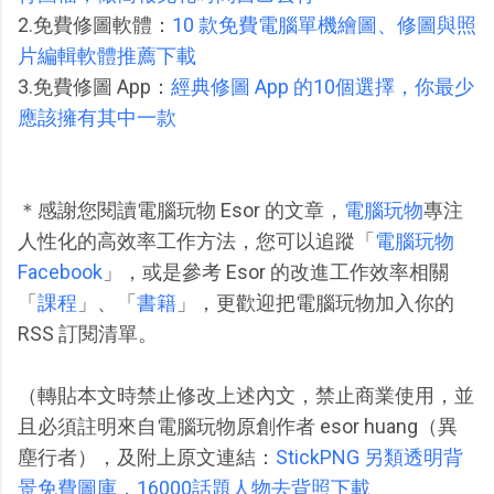
2.免費修圖軟體：
10 款免費電腦單機繪圖、修圖與照
片編輯軟體推薦下載
3.免費修圖 App：
經典修圖 App 的10個選擇，你最少
應該擁有其中一款
＊感謝您閱讀電腦玩物 Esor 的文章，
電腦玩物
專注
人性化的高效率工作方法，您可以追蹤「
電腦玩物
Facebook
」，或是參考 Esor 的改進工作效率相關
「
課程
」、「
書籍
」，更歡迎把電腦玩物加入你的
RSS 訂閱清單。
（轉貼本文時禁止修改上述內文，禁止商業使用，並
且必須註明來自電腦玩物原創作者 esor huang（異
塵行者），及附上原文連結：
StickPNG 另類透明背
景免費圖庫，16000話題人物去背照下載