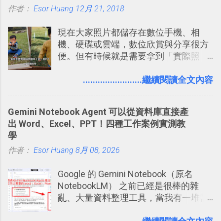
作者：
Esor Huang
書時建立的「 台灣推薦空拍地點地圖
12月 21, 2018
台，可以參考： JANDI 高效率團隊通訊
」），對生活需求來說，則可以讓我們
平台完整教學，比 Slack 更適合中文用
現在大家照片都儲存在數位手機、相
規劃自助旅行路線！ Google 「我的地
戶 。 2017/3 新增 ： Sortd for Slack：
機、硬碟或雲端，數位欣賞與分享很方
圖」在規劃自助旅行路線時可以解決許
改造 Slack 討論串介面變成專案任務排
便。但有時候就是需要拿到「實際照
多問題： 國外地點名稱地址常常難懂，
程看板
片」，例如： 小朋友學校的勞作作業 想
用自訂地圖就能自己取一個好辨識的名
要製作家庭相框 用照片來當小禮物 把照
........................繼續閱讀全文內容
稱。 在規劃路線之外，自訂地圖還能補
片貼在紙本手帳上 這時候，有什麼方法
充許多旅遊圖文資料，讓這張地圖就是
可以快速把數位照片「洗」成實體照
旅遊手冊。 好看的自訂地圖一方面旅行
Gemini Notebook Agent 可以從資料庫直接產
片？而且最好能不花時間、立即拿到、
時帶來好心情，二方面事後就是最好的
出 Word、Excel、PPT！四種工作案例實測教
價格也不貴呢？ 如果家裡沒有印表機
旅遊回憶之一。 自訂地圖還能跟朋友共
學
（或是沒有好的印表機），又不想跑照
享合作，讓彼此都能在手機上查看這次
作者：
Esor Huang
相館，那麼這時候 「便利商店」同樣也
8月 08, 2026
旅行地圖。
提供了印照片的服務 ，而且價格不貴，
Google 的 Gemini Notebook（原名
可以立即拿到，操作流程也十分簡單。
NotebookLM） 之前已經是很棒的雜
之前我在電腦玩物分享過：「 不需買印
亂、大量資料整理工具，當我有一堆需
表機也免隨身碟， 7-11 全家雲端列印超
要抓出相關重點的研究資料，或是有大
方便教學 」。這篇文章則從印照片出