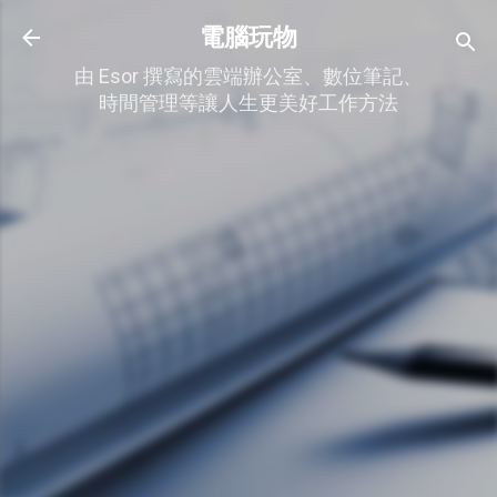
跳到主要內容
電腦玩物
由 Esor 撰寫的雲端辦公室、數位筆記、
時間管理等讓人生更美好工作方法