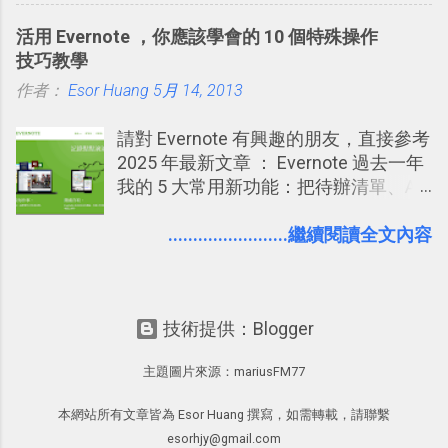
讓你可以在Facebook中體驗到最即時而
杜絕遊戲、廣告討厭的標籤行為。
活用 Evernote ，你應該學會的 10 個特殊操作
有趣的交友聯繫： 例如你可以看到朋友
技巧教學
又加入了哪個社團？某位好友又出現在
作者：
Esor Huang
哪張相片中？或者有哪些朋友正熱衷於
5月 14, 2013
哪個遊戲？但也正因為如此，Facebook
請對 Evernote 有興趣的朋友，直接參考
如何分析使用你的個人資料而達到這種
2025 年最新文章 ： Evernote 過去一年
社群效果？則是很多人感到疑慮的部
我的 5 大常用新功能：把待辦清單、AI
份，也是惡意程式有可能利用的部份 。
辨識、長專案筆記裝進第二大腦 新功能
最新版Facebook隱私設定補充說明：
介紹文章： 把不同筆記中的待辦清單統
........................繼續閱讀全文內容
從Facebook隱私設定全新簡化介面設計
一管理！ Evernote 強化原本已經很好用
中看權限控管重點 我個人是推薦大家來
的工作事項功能 新功能教學： Evernote
使用Facebook的，我自己也在
大綱收合、目錄連結、錨點連結，整理
Facebook中接收到朋友互動產生的樂趣
技術提供：Blogger
超長筆記應用案例分享 新功能教學： 會
與益處。例如經由Facebook專屬頁面建
議記錄不麻煩！我常用兩個 Evernote AI
立的「 電腦玩物 」粉絲專頁，我把自己
主題圖片來源：
mariusFM77
功能整理錄音、手寫筆記 更新功能教
寫文章的過程，以及開始寫一篇文章前
學： Evernote 新增類似 Google 文件的
後的思考分享上去，從讀者回饋中，我
本網站所有文章皆為 Esor Huang 撰寫，如需轉載，請聯繫
「免帳號登入」多人同步編輯功能
因此可以邊寫邊修改調整文章的方向，
esorhjy@gmail.com