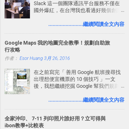
Slack 這一個團隊通訊平台服務不僅在
國外爆紅，在台灣我也看過好幾個創業
團隊使用 Slack 來做公司內部的訊息管
理，到底 Slack 有什麼魅力？它是不是
........................繼續閱讀全文內容
比起 LINE 或 Facebook 或 Email 更能有
效率的管理團隊溝通呢？我自己今年也
Google Maps 我的地圖完全教學！規劃自助旅
有機會在一個專案合作中使用了 Slack
行攻略
一段時間，我覺得它吸引人之處有三
作者：
Esor Huang
點： 1. 「 很有趣 」： Slack 裡擁有跟
3月 26, 2016
LINE 或 Facebook 一樣易於讓公司同事
在之前寫完「 善用 Google 航班搜尋找
聊天打屁、傳送有趣影音圖文的功能。
出理想便宜機票的 10 個技巧 」一文
2. 「 有效率 」：但是 Slack 的頻道、群
後，我想繼續挖掘 Google 幫我們規劃
組機制讓茶水間的聊天，不會干擾工作
自助旅行的潛力。 今天這篇文章，就深
的討論，並且星號與釘選功能讓每個同
入的來聊聊 Google 的「我的地圖」服
........................繼續閱讀全文內容
事可以從聊天中記錄重點。 3. 「 有彈性
務，這是一個可以讓我們「自訂地圖」
」： Slack 的架構可以讓每一個團隊設
的工具 ，在地圖上任意繪製地標、路
計出符合自己需求的通訊平台， Slack
全家沖印、 7-11 列印照片誰好用？立可得與
線，對商務需求來說可以打造出一張一
的軟體則讓同事可以在任何地方和公司
ibon教學+比較表
張資料地圖（例如我之前在製作一本新
保持聯繫。 如果你需要中文版的同類平