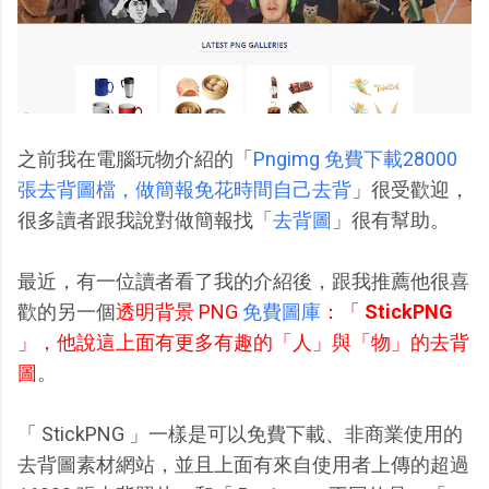
之前我在電腦玩物介紹的「
Pngimg 免費下載28000
張去背圖檔，做簡報免花時間自己去背
」很受歡迎，
很多讀者跟我說對做簡報找「
去背圖
」很有幫助。
最近，有一位讀者看了我的介紹後，跟我推薦他很喜
歡的另一個
透明背景 PNG
免費圖庫
：「
StickPNG
」，他說這上面有更多有趣的「人」與「物」的去背
圖
。
「 StickPNG 」一樣是可以免費下載、非商業使用的
去背圖素材網站，並且上面有來自使用者上傳的超過