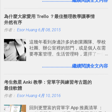
量格式不一的混亂工作文件需要彙整，
........................繼續閱讀全文內容
發： 同樣的不需買印表機、不需隨身
我都喜歡用 Gemini Notebook 作第一階
碟，就能快速印出高品質的照片成品。
段的整理，整理好後再交給 ChatGPT 或
為什麼大家愛用 Trello ？最佳整理教學讓事情
Codex 這樣的 AI 工作作進階處理。
井然有序
作者：
Esor Huang
6月 08, 2015
這幾年看到身邊許多的創業團隊、學校
社團、辦公室裡的部門，或是個人在需
要專案管理、生活管理時，選擇了一個
叫做「 Trello 」的雲端服務，這到底是
一個什麼樣的管理工具，讓這麼多人都
........................繼續閱讀全文內容
愛用 Trello ？在電腦玩物上，我也從旁
敲側擊的角度，寫過幾篇「 Trello 概
考生救星 Anki 教學：背單字與練習考古題的
念」的管理教學文章： 把 Evernote 當
最佳軟體
作 Trello！ Kanbanote 筆記看板管理法
作者：
Esor Huang
Google Drive 變身 Trello ！幫雲端硬碟
4月 10, 2016
建立專案看板 但是，我自己也一直使用
回到更豐富的背單字 App 推薦清單 ：
著 Trello ，卻還沒有在電腦玩物上寫過