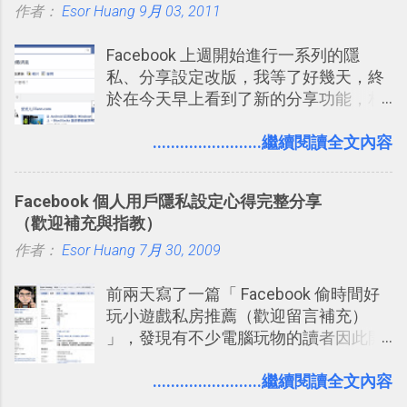
作者：
Esor Huang
9月 03, 2011
樣的軟體中最受好評的，或許就是今天
急時間管理四象限在 Trello 活用與範本
要推薦的 「 Anki 」 。
下載 2017/2 新增 ： Trello 團隊如何使
Facebook 上週開始進行一系列的隱
用 Trello？ 8個專案排程協作重點技巧
私、分享設定改版，我等了好幾天，終
2017/6 新增： 如何用 Trello 規劃自助
於在今天早上看到了新的分享功能，相
旅行？我的 Trello 行程計畫使用技巧教
信台灣用戶大多數應該也都已經可以使
學 2017/7 新增： 如何讓 Trello 列表與
用新版的分享功能與隱私設定。 嚴格來
........................繼續閱讀全文內容
卡片不再落落長？專案管理的5個關鍵
說，這次新版設定大多數都是以前就有
技巧 2017/8/23 新增 ： 如何用 Trello 做
的功能，只是現在換到比較好操作的位
子彈筆記？我的 Trello GTD 方法範例看
Facebook 個人用戶隱私設定心得完整分享
置。不過有一項很實用的設定是新增
板分享
（歡迎補充與指教）
的， 那就是可以 事先審查 朋友「標籤
作者：
Esor Huang
你」的內容，決定要不要讓其他朋友看
7月 30, 2009
到這些標籤。 具體來說，朋友如果把你
前兩天寫了一篇「 Facebook 偷時間好
標籤在他的訊息中，或是想把你標籤在
玩小遊戲私房推薦（歡迎留言補充）
相片圖片裡，現在你都多了一個「事先
」，發現有不少電腦玩物的讀者因此開
審查」的機制，可以決定這些你被標籤
始加入Facebook。整體來說，
的內容可不可以出現在你的個人檔案塗
Facebook確 實是目前最好的社群、社
........................繼續閱讀全文內容
鴉牆上，從而禁止可能的祕密被你其他
交服務之一，它優秀的互動配對機制，
朋友看到。 當然，這也可以最大程度的