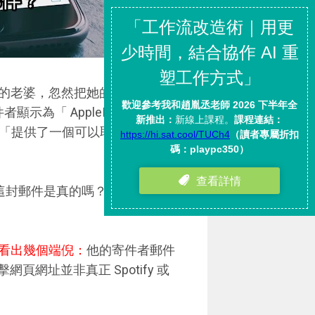
的老婆，忽然把她的手機給我
顯示為「 AppleID 」，標題為
「提供了一個可以取消的連
了，這封郵件是真的嗎？還是時下常
看出幾個端倪：
他的寄件者郵件
頁網址並非真正 Spotify 或