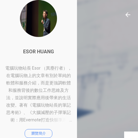
ESOR HUANG
電腦玩物站長 Esor （異塵行者），
在電腦玩物上的文章有別於單純的
軟體和服務介紹，而是更強調軟體
和服務背後的數位工作思維及方
法，並說明實際應用後帶來的生活
改變。著有《電腦玩物站長的筆記
思考術》、《大腦減壓的子彈筆記
術：用Evernote打造快狠準系
統》、《比別人快一步的Google工
瀏覽簡介
作術：從職場到人生的100個聰明