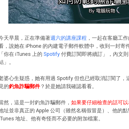
今天早晨，正在準備著
週六的講座課程
，一起在客廳工作
看，說她在 iPhone 的內建電子郵件軟體中，收到一封寄件者
「你在 iTunes 上的
Spotify
付費訂閱即將續訂」，內文則
結」。
老婆心生疑惑，她有用過 Spotify 但也已經取消訂閱
見的
釣魚詐騙郵件
？於是她請我確認看看。
當然，這是一封釣魚詐騙郵件，
如果要仔細檢查的話可以
地址並非真正的 Apple 公司（雖然名稱假冒是）、他的點擊網
iTunes 地址、他有奇怪而不必要的附加檔案。