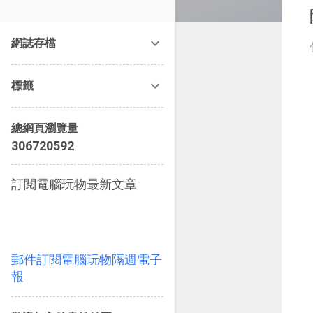
改造提案》等暢銷書籍。
網誌存檔
標籤
總網頁瀏覽量
3
0
6
7
2
0
5
9
2
訂閱電腦玩物最新文章
郵件訂閱電腦玩物隔週電子
報