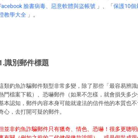
Facebook 臉書病毒、惡意軟體與盜帳號
」、「
保護10
證教學大全
」。
1.識別郵件標題
這類釣魚詐騙郵件類型非常多變，除了那些「最容易辨識
熱門檔案下載）、恐嚇郵件（如果不怎樣，就會損失多少
基本認知，郵件內容本身可能就違法的信件他的本質也不
奇心，去打開可疑的郵件。
但並非釣魚詐騙郵件只有獵奇、情色、恐嚇！很多更聰明
事有關（例如之前的二代健保繳款說明），或是假裝成跟