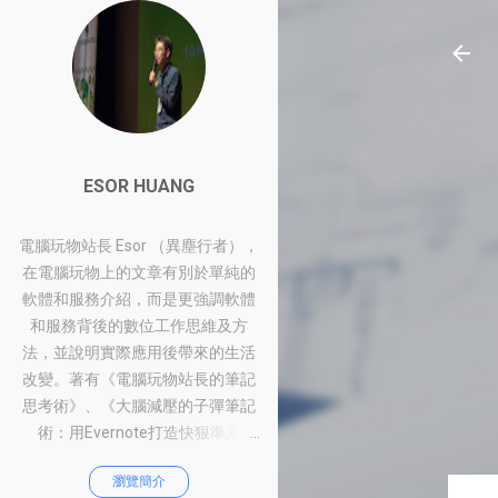
ESOR HUANG
電腦玩物站長 Esor （異塵行者），
在電腦玩物上的文章有別於單純的
軟體和服務介紹，而是更強調軟體
和服務背後的數位工作思維及方
法，並說明實際應用後帶來的生活
改變。著有《電腦玩物站長的筆記
思考術》、《大腦減壓的子彈筆記
術：用Evernote打造快狠準系
統》、《比別人快一步的Google工
瀏覽簡介
作術：從職場到人生的100個聰明