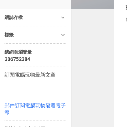
改造提案》等暢銷書籍。
網誌存檔
標籤
總網頁瀏覽量
3
0
6
7
5
2
3
8
4
訂閱電腦玩物最新文章
郵件訂閱電腦玩物隔週電子
報