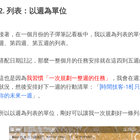
2. 列表：以週為單位
接著，在一個月份的子彈筆記看板中，我以週為列表的單
週、第四週、第五週的列表。
搭配日期註記，那麼一整個月的任務安排就在這四到五週
這也是因為
我習慣「一次規劃一整週的任務」
，我會在週
狀況，然後安排好下一週的行動清單：「
[時間技客-18
你的未來一週
」。
所以以週為列表的單位，剛好可以讓我一次規劃好一條列