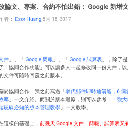
改論文、專案、合約不怕出錯： Google 新
作者：
Esor Huang
8月 18, 2017
文件
」、「
Google 簡報
」、「
Google 試算表
」，除了是
了「協同合作功能」可以讓多人一起修改同一份文件，以
的文件可隨時回覆之前版本。
關於協同合作，我之前寫過「
取代郵件即時通溝通，6 
效率
」一文介紹。而關於版本還原，則可以參考：「
強大
端硬碟必知的版本管理教學
」一文教學。
在這樣的基礎上，
前幾天 Google 文件、簡報、試算