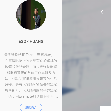
ESOR HUANG
電腦玩物站長 Esor （異塵行者），
在電腦玩物上的文章有別於單純的
軟體和服務介紹，而是更強調軟體
和服務背後的數位工作思維及方
法，並說明實際應用後帶來的生活
改變。著有《電腦玩物站長的筆記
思考術》、《大腦減壓的子彈筆記
術：用Evernote打造快狠準系
統》、《比別人快一步的Google工
瀏覽簡介
作術：從職場到人生的100個聰明