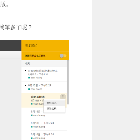
約版。
簡單多了呢？