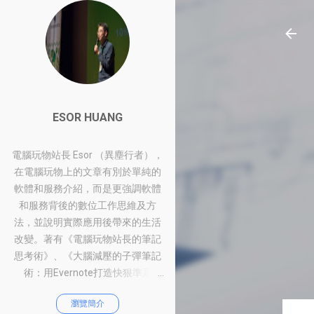
ESOR HUANG
電腦玩物站長 Esor （異塵行者），
在電腦玩物上的文章有別於單純的
軟體和服務介紹，而是更強調軟體
和服務背後的數位工作思維及方
法，並說明實際應用後帶來的生活
改變。著有《電腦玩物站長的筆記
思考術》、《大腦減壓的子彈筆記
術：用Evernote打造快狠準系
統》、《比別人快一步的Google工
瀏覽簡介
作術：從職場到人生的100個聰明