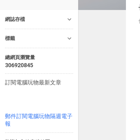
改造提案》等暢銷書籍。
網誌存檔
標籤
總網頁瀏覽量
3
0
6
9
2
0
8
4
5
訂閱電腦玩物最新文章
郵件訂閱電腦玩物隔週電子
報