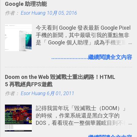
Google 助理功能
什麼事情。各式各樣被發表的
作者：
Esor Huang
「twitter」會像資訊之河一樣在首頁、
10月 05, 2016
各個使用者ˋ追隨者之間穿流不息，但是
今天看到 Google 發表最新 Google Pixel
不管是採用什麼樣的方式利用Twitter，
手機的新聞，其中最吸引我的重點無非
沒有人會有意見，這是我覺得Twitter很
是「 Google 個人助理」成為手機更重
自由也很有趣的一個地方，我可以無拘
要且更有用的功能，有國外媒體稱：
無束的在上面塑造、表現我自己，或是
「這是他使用過最聰明的一台智慧型手
........................繼續閱讀全文內容
利用Twitter來嘗試各種可能。例如 目前
機。」 「 Google 個人助理」有更人性
我試圖將自己的Twitter打造成「 小電腦
化的應答方式，可以解答我們的各種詢
玩物 」的型態 ，我會在上面持續的丟一
Doom on the Web 毀滅戰士重出網路！HTML
問、可以找出特殊的照片、可以規劃我
些軟體更新、網站服務的資訊，未來也
5 再戰經典FPS遊戲
們的行程，也能幫我們安排時間。 其實
很想試試看是否能加入短評，或者對於
作者：
Esor Huang
如果單從後面幾個「功能面」來看， 這
6月 01, 2011
電腦玩物介紹過的資訊作補充，讓我的
些「 智慧型 Google 助理 」功能早已經
Twitter可以作為簡單的、即時的、隨想
記得我當年玩「毀滅戰士（DOOM）」
內建在我們的 Google 系統中，甚至大
的 碎碎念版電腦玩物 。不過你不需要像
的時候 ，作業系統還是黑白文字的
多在 Android 與 iPhone 手機上都能使
我這麼認真，因為 我也很喜歡在Twitter
DOS，看看現在一整個華麗眩目到不行
用。
上面看到各種突如其來的生活雜感、毫
的各種第一人稱射擊遊戲，但做為我玩
無來由的牢騷困擾，因為這些碎碎念就