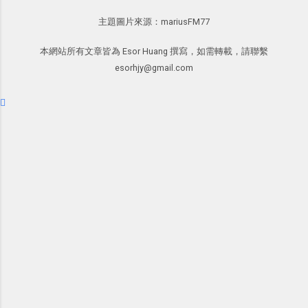
問卷調查快速免費，新版線上 Google
樣的軟體中最受好評的，或許就是今天
急時間管理四象限在 Trello 活用與範本
主題圖片來源：
mariusFM77
form 表單教學 不再只有醜醜範本！如
要推薦的 「 Anki 」 。
下載 2017/2 新增 ： Trello 團隊如何使
何幫 Google 表單美化背景外觀？
用 Trello？ 8個專案排程協作重點技巧
本網站所有文章皆為 Esor Huang 撰寫，如需轉載，請聯繫
Google 表單的 10 個專業問券調查設計
2017/6 新增： 如何用 Trello 規劃自助
esorhjy@gmail.com
秘密教學 也因為寫了一系列實用的
旅行？我的 Trello 行程計畫使用技巧教
Google 表單教學，所以很多朋友來問
學 2017/7 新增： 如何讓 Trello 列表與
我： Google 表單還能不能滿足某某個
卡片不再落落長？專案管理的5個關鍵
需求？ 而其中被詢問度最高的就是：「
技巧 2017/8/23 新增 ： 如何用 Trello 做
可不可以讓 Google 表單 自動關閉回覆
子彈筆記？我的 Trello GTD 方法範例看
？時間過期了問卷就關閉，填寫人數到
板分享
達限額了就自動停止。 」如果可以做
到，那麼 Google 表單甚至可以用在報
名表、抽獎表之類的應用了。好消息
是，這個問題有解了，今天開始 Google
表單可以做到限期、限額自動關閉回覆
的功能囉！ 2017/8/31 新增 ： 自動移
除額滿選項！ Google 表單報名購物限
制數量最簡單教學