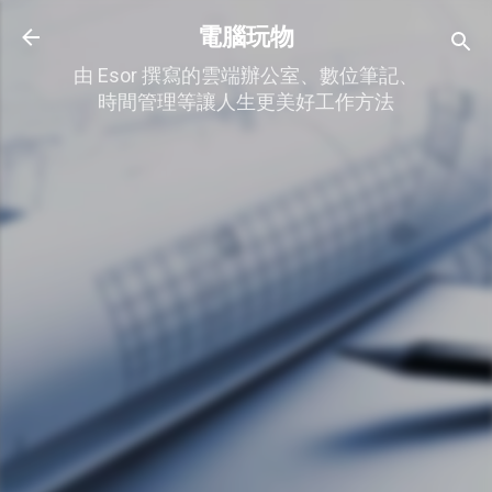
跳到主要內容
電腦玩物
由 Esor 撰寫的雲端辦公室、數位筆記、
時間管理等讓人生更美好工作方法