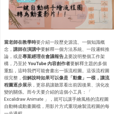
當老師在教學時
要介紹一段歷史源流、一個知識概
念，
講師在演講中
要解釋一個方法系統、一段邏輯推
論，或是
專案經理在會議報告上
要說明整個工作架
構，乃至於
YouTube 內容創作者
要解釋主題的多個
重點，這時我們可能會畫出一張流程圖。這張流程圖
很完整，
但解說時如果可以像是「動畫」一樣，讓流
程圖逐步展示
，更容易讓聽眾看出前因後果、演化改
變的關係。而今天要介紹的這個小工具：「
Excalidraw Animate 」，就可以讓手繪風格的流程圖
自動轉成動畫圖檔，用影片方式重現繪製流程圖的每
一步過程。