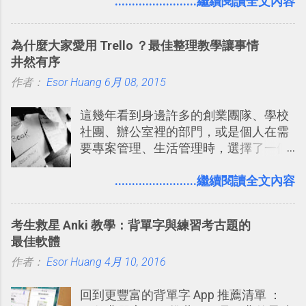
過的第一款 FPS遊戲 （應該也是世界上
........................繼續閱讀全文內容
好像把大家的生活用一種很自然無隔
的FPS鼻祖？），DOOM的刺激記憶與
閡、但又基本上不互相打擾的方式結合
興奮之情卻不會忘記，即使從現在眼光
在一起了 。 講了那麼多，其實類似
為什麼大家愛用 Trello ？最佳整理教學讓事情
來看DOOM的畫面簡直慘不忍睹，但如
Twitter的服務目前並不少見，台灣
井然有序
果重新拿起電鋸闖蕩在血腥的迷宮中，
Buboo 、大陸的 飯否 都是很優秀的
作者：
Esor Huang
想必還是會有一番美好的回味。 還好我
6月 08, 2015
Twitter型服務，而最近一向簡約的
們擁有支援 HTML 5 的瀏覽器！在「
Twitter開始推出一些新功能，尤其是今
這幾年看到身邊許多的創業團隊、學校
Mozilla Demo Studio 」網站提供了讓技
天推出的「 Twitter Blocks 」更是一個
社團、辦公室裡的部門，或是個人在需
術人員交流HTML、CSS、Javascript新
值得一玩的3D視覺化功能，下面就來分
要專案管理、生活管理時，選擇了一個
玩意的園地，而其中一個最新的作品，
享一下我玩這個新功能的一些感想。
叫做「 Trello 」的雲端服務，這到底是
就是「DOOM on the Web」，毀滅戰士
Twitter： http://twitter.com/home
一個什麼樣的管理工具，讓這麼多人都
........................繼續閱讀全文內容
一代的網頁版！ 這款「 DOOM on the
Twitter Blocks：
愛用 Trello ？在電腦玩物上，我也從旁
Web 」採用HTML 5相關技術重建而成
http://explore.twitter.com/ 電腦玩物情
敲側擊的角度，寫過幾篇「 Trello 概
，把原本遊戲的場景與功能搬上瀏覽器
蒐小誌： http://twitter.com/esorhjy
考生救星 Anki 教學：背單字與練習考古題的
念」的管理教學文章： 把 Evernote 當
內，玩家可以免費上網通關！不過目前
Twitter除了自顧自的碎碎念外，你可以
最佳軟體
作 Trello！ Kanbanote 筆記看板管理法
因為技術限制， 主要支援的瀏覽器為
用「Follow」的方式來跟隨其它的使用
作者：
Esor Huang
Google Drive 變身 Trello ！幫雲端硬碟
4月 10, 2016
Firefox 4 和Safari ，而 Google Chrome
者，只要進入該使用者的個人頁面，然
建立專案看板 但是，我自己也一直使用
執行上可能會有些問題。
後在最上方按下﹝Follow﹞即可。 這種
回到更豐富的背單字 App 推薦清單 ：
著 Trello ，卻還沒有在電腦玩物上寫過
跟隨者、被跟隨者的概念是Twitter另一