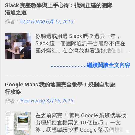
Slack 完整教學與上手心得：找到正確的團隊
溝通之道
作者：
Esor Huang
6月 12, 2015
你聽過或用過 Slack 嗎？過去一年，
Slack 這一個團隊通訊平台服務不僅在
國外爆紅，在台灣我也看過好幾個創業
團隊使用 Slack 來做公司內部的訊息管
理，到底 Slack 有什麼魅力？它是不是
........................繼續閱讀全文內容
比起 LINE 或 Facebook 或 Email 更能有
效率的管理團隊溝通呢？我自己今年也
Google Maps 我的地圖完全教學！規劃自助旅
有機會在一個專案合作中使用了 Slack
行攻略
一段時間，我覺得它吸引人之處有三
作者：
Esor Huang
點： 1. 「 很有趣 」： Slack 裡擁有跟
3月 26, 2016
LINE 或 Facebook 一樣易於讓公司同事
在之前寫完「 善用 Google 航班搜尋找
聊天打屁、傳送有趣影音圖文的功能。
出理想便宜機票的 10 個技巧 」一文
2. 「 有效率 」：但是 Slack 的頻道、群
後，我想繼續挖掘 Google 幫我們規劃
組機制讓茶水間的聊天，不會干擾工作