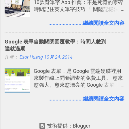
10款背單字 App 推薦：不是死背的零碎
一篇完整的介紹！雖然錯過了幾年前第
個非常好玩的地方 ，所以 這次的
時間記住英文單字技巧 「 間隔記憶法
一時間推薦 Trello 的時機，但在這段時
Twitter Blocks很強調這個人際網路的概
」，是指透過特定時間的反覆記憶，把
間的使用經驗下，剛好可以讓我整理沉
念 ，如果說這一次的Twitter Blocks的
短期記憶變成長期記憶。 舉例來說我今
........................繼續閱讀全文內容
澱自己的使用方法，歸納出「 為什麼值
3D視圖有什麼用途的話，就是 它可以讓
天記住一個單字，相關一兩天之後我可
得試試看 Trello 的關鍵特色 」，然後轉
你非常方便、好玩、即興的擴展你的
能快要忘記，這時再次複習，記憶就增
化成這篇文章深入淺出的 Trello 上手教
Twit...
Google 表單自動關閉回覆教學：時間人數到
強；然後下次快要忘記可能變成相隔一
學。 2015/6/13 新增： 免費專案管理軟
達就過期
個禮拜，這時再次複習，就能把記憶強
體推薦！困難計畫簡單管理 13 種工具
作者：
Esor Huang
化，讓記憶延長到可能半個月；那時候
10月 24, 2014
2016 年新增 ： 如何將 Trello 切換到繁
再做一次複習，或許我們就擁有了接下
體中文版？網頁 App 全中文化
Google 表單，是 Google 雲端硬碟裡用
來一個月的記憶長度！就這樣反覆慢慢
2016/7/7 新增 ： 如何活用 Trello 記
來製作線上問卷調查的免費工具。 愈來
拉長時間練習，就能讓一個東西成為腦
帳？我的理財計畫心得與看板範本
愈強大、愈來愈漂亮的 Google 表單，
海中更深刻的記憶。 問題是，當我們一
2016/7/13 新增： 如何將網頁資料快速
可是設計出各式各樣擁有專業問題、滿
次要記住 1000 個英文單字，或是一次
剪貼到 Trello？收集專案資料技巧
足特殊調查需求的精美問卷，如果你還
........................繼續閱讀全文內容
要準備數百個考試問題時，自己手動進
2016/8 新增： Trello 開放「強化功能」
不知道怎麼活用他的基本功能，那麼一
行間隔記憶法的練習不是很累嗎？所以
讓免費用戶串聯 Evernote 等雲端服務
定要參考下面三篇我在電腦玩物中所寫
就有了自動化的工具，幫助我們管理要
2016/8 新增 ： Trello 卡片自訂欄位密
的一系列教學，從基本功能到隱藏功
練習的記憶卡片，自動規劃要延期複習
技！最想要的強大 Trello 客製化範例教
技術提供：Blogger
能，會帶你上手這個好用的工具： 設計
的卡片，每天自動產生記憶練習題，這
學 2016/11 新增： [時間技客-7] 重要緊