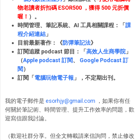
物老讀者折扣碼 ESOR500 ，獲得 500 元折價
喔！
）。
時間管理、筆記系統、AI 工具相關課程：「
課
程介紹連結
」
目前最新著作：《
防彈筆記法
》
訂閱追蹤 podcast 節目：
「
高效人生商學院
」
（
Apple podcast 訂閱
、
Google Podcast 訂
閱
）
訂閱「
電腦玩物電子報
」，不定期出刊。
我的電子郵件是
esorhjy@gmail.com
，如果你有任
何關於筆記術、時間管理、提升工作效率的問題，歡
迎寫信跟我討論。
（歡迎社群分享。但全文轉載請來信詢問，禁止修改