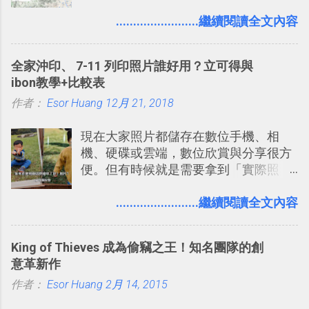
自助旅行的潛力。 今天這篇文章，就深
的討論，並且星號與釘選功能讓每個同
入的來聊聊 Google 的「我的地圖」服
........................繼續閱讀全文內容
事可以從聊天中記錄重點。 3. 「 有彈性
務，這是一個可以讓我們「自訂地圖」
」： Slack 的架構可以讓每一個團隊設
的工具 ，在地圖上任意繪製地標、路
計出符合自己需求的通訊平台， Slack
全家沖印、 7-11 列印照片誰好用？立可得與
線，對商務需求來說可以打造出一張一
的軟體則讓同事可以在任何地方和公司
ibon教學+比較表
張資料地圖（例如我之前在製作一本新
保持聯繫。 如果你需要中文版的同類平
作者：
Esor Huang
書時建立的「 台灣推薦空拍地點地圖
12月 21, 2018
台，可以參考： JANDI 高效率團隊通訊
」），對生活需求來說，則可以讓我們
平台完整教學，比 Slack 更適合中文用
現在大家照片都儲存在數位手機、相
規劃自助旅行路線！ Google 「我的地
戶 。 2017/3 新增 ： Sortd for Slack：
機、硬碟或雲端，數位欣賞與分享很方
圖」在規劃自助旅行路線時可以解決許
改造 Slack 討論串介面變成專案任務排
便。但有時候就是需要拿到「實際照
多問題： 國外地點名稱地址常常難懂，
程看板
片」，例如： 小朋友學校的勞作作業 想
用自訂地圖就能自己取一個好辨識的名
要製作家庭相框 用照片來當小禮物 把照
........................繼續閱讀全文內容
稱。 在規劃路線之外，自訂地圖還能補
片貼在紙本手帳上 這時候，有什麼方法
充許多旅遊圖文資料，讓這張地圖就是
可以快速把數位照片「洗」成實體照
旅遊手冊。 好看的自訂地圖一方面旅行
King of Thieves 成為偷竊之王！知名團隊的創
片？而且最好能不花時間、立即拿到、
時帶來好心情，二方面事後就是最好的
意革新作
價格也不貴呢？ 如果家裡沒有印表機
旅遊回憶之一。 自訂地圖還能跟朋友共
作者：
Esor Huang
（或是沒有好的印表機），又不想跑照
2月 14, 2015
享合作，讓彼此都能在手機上查看這次
相館，那麼這時候 「便利商店」同樣也
旅行地圖。