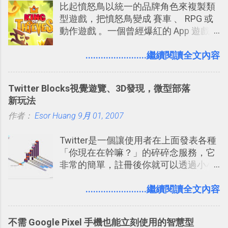
比起憤怒鳥以統一的品牌角色來複製類
提供了印照片的服務 ，而且價格不貴，
型遊戲，把憤怒鳥變成 賽車 、 RPG 或
可以立即拿到，操作流程也十分簡單。
動作遊戲 。一個曾經爆紅的 App 遊戲開
之前我在電腦玩物分享過：「 不需買印
發團隊，有沒有辦法在成名作之後，再
表機也免隨身碟， 7-11 全家雲端列印超
次推出另外一個足以撼動市場，並且有
........................繼續閱讀全文內容
方便教學 」。這篇文章則從印照片出
著全新顛覆創意的作品呢？現在，或許
發： 同樣的不需買印表機、不需隨身
我們將看到這樣的例子！ 今天要推薦的
碟，就能快速印出高品質的照片成品。
Twitter Blocks視覺遊覽、3D發現，微型部落
是另外一款非常知名系列作「 Cut the
新玩法
Rope （割繩子） 」的開發公司
作者：
Esor Huang
ZeptoLab ，在玩了幾個割繩子變形後，
9月 01, 2007
前幾天推出了他們宣傳已久的全新作
Twitter是一個讓使用者在上面發表各種
品：「 King of Thieves 」，這是一款
「你現在在幹嘛？」的碎碎念服務，它
玩法與眾不同的 PVP 偷竊對戰遊戲 。
非常的簡單，註冊後你就可以透過小小
的視窗發表任何不超過140個字元的短
文，你可以真的在上面說明你在做什
........................繼續閱讀全文內容
麼，你也可以利用它來發表很短很短的
想法或評論，你當然可以透過它來發表
不需 Google Pixel 手機也能立刻使用的智慧型
牢騷，或許你也想要透過Twitter來詢問