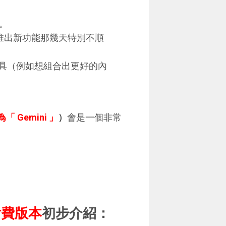
本。
在推出新功能那幾天特別不順
I 工具（例如想組合出更好的內
「 Gemini 」
）
會是一個非常
d 付費版本
初步介紹：