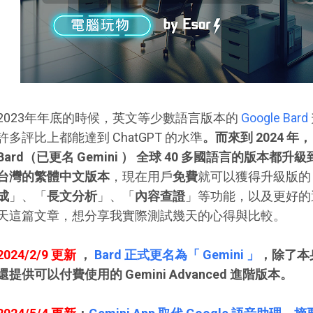
2023年年底的時候，英文等少數語言版本的
Google Bard
許多評比上都能達到 ChatGPT 的水準
。而來到 2024 年， 
Bard（已更名 Gemini ） 全球 40 多國語言的版本都升級到
台灣的繁體中文版本
，現在用戶
免費
就可以獲得升級版的 
成
」、「
長文分析
」、「
內容查證
」等功能，以及更好的
天這篇文章，想分享我實際測試幾天的心得與比較。
2024/2/9 更新
，
Bard 正式更名為「 Gemini 」
，除了本身
還提供可以付費使用的 Gemini Advanced 進階版本。