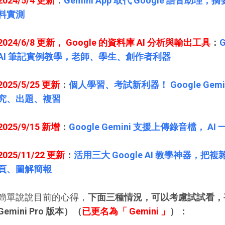
2024/5/4 更新
：
Gemini App 取代 Google 語音
料實測
2024/6/8 更新， Google 的資料庫 AI 分析與輸出工具
：
AI 筆記實例教學，老師、學生、創作者利器
2025/5/25 更新
：
個人學習、考試新利器！ Google Ge
究、出題、複習
2025/9/15 新增
：
Google Gemini 支援上傳錄音檔， 
2025/11/22 更新
：
活用三大 Google AI 教學神器，
頁、圖解簡報
簡單說說目前的心得，
下面三種情況，可以考慮試試看，甚至替
Gemini Pro 版本）（
已更名為「 Gemini 」
）：