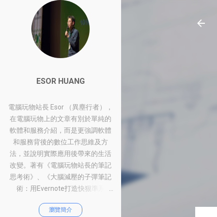
ESOR HUANG
電腦玩物站長 Esor （異塵行者），
在電腦玩物上的文章有別於單純的
軟體和服務介紹，而是更強調軟體
和服務背後的數位工作思維及方
法，並說明實際應用後帶來的生活
改變。著有《電腦玩物站長的筆記
思考術》、《大腦減壓的子彈筆記
術：用Evernote打造快狠準系
統》、《比別人快一步的Google工
瀏覽簡介
作術：從職場到人生的100個聰明