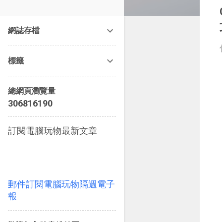
改造提案》等暢銷書籍。
網誌存檔
標籤
總網頁瀏覽量
3
0
6
8
1
6
1
9
0
訂閱電腦玩物最新文章
郵件訂閱電腦玩物隔週電子
報