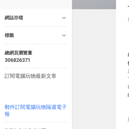
改造提案》等暢銷書籍。
網誌存檔
標籤
總網頁瀏覽量
3
0
6
8
2
6
3
7
1
訂閱電腦玩物最新文章
郵件訂閱電腦玩物隔週電子
報