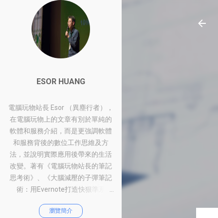
ESOR HUANG
電腦玩物站長 Esor （異塵行者），
在電腦玩物上的文章有別於單純的
軟體和服務介紹，而是更強調軟體
和服務背後的數位工作思維及方
法，並說明實際應用後帶來的生活
改變。著有《電腦玩物站長的筆記
思考術》、《大腦減壓的子彈筆記
術：用Evernote打造快狠準系
統》、《比別人快一步的Google工
瀏覽簡介
作術：從職場到人生的100個聰明