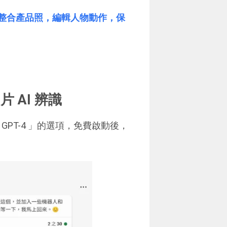
版教學：整合產品照，編輯人物動作，保
片 AI 辨識
 GPT-4 」的選項，免費啟動後，