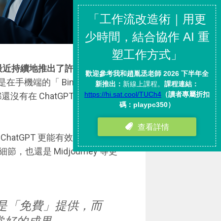
ot」，最近持續地推出了許多新的功
在手機端的「 Bing 」App 中免
都還沒有在 ChatGPT 推出
atGPT 更能有效、專業、長
還是 Midjourney 等更
前都是「免費」提供，而