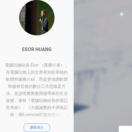
ESOR HUANG
電腦玩物站長 Esor （異塵行者），
在電腦玩物上的文章有別於單純的
軟體和服務介紹，而是更強調軟體
和服務背後的數位工作思維及方
法，並說明實際應用後帶來的生活
改變。著有《電腦玩物站長的筆記
思考術》、《大腦減壓的子彈筆記
術：用Evernote打造快狠準系
統》、《比別人快一步的Google工
瀏覽簡介
作術：從職場到人生的100個聰明