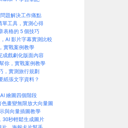
速問對問題解決工作痛點
辦清單工具，實測心得
章表格的 5 個技巧
軟體，AI 影片字幕實測比較
報，實戰案例教學
瞬間完成戲劇化版面內容
AI 來幫你，實戰案例教學
問技巧，實測旅行規劃
摘要紙張文字資料？
語？AI 繪圖四個階段
 ICON、著色畫變無限放大向量圖
N 圖示與向量插圖教學
費開放，30秒輕鬆生成圖片
設計社群圖片、海報卡片幫手