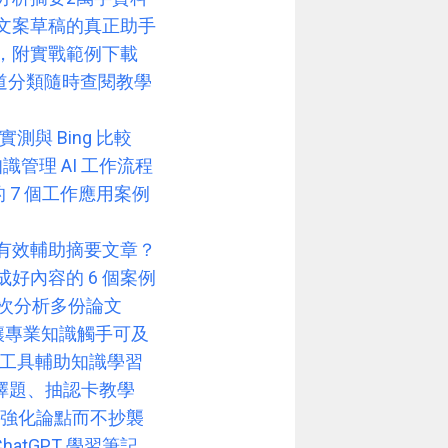
報告文案草稿的真正助手
字，附實戰範例下載
頻道分類隨時查閱教學
實測與 Bing 比較
人知識管理 AI 工作流程
對話的 7 個工作應用案例
如何有效輔助摘要文章？
成好內容的 6 個案例
可一次分析多份論文
＋摘要讓專業知識觸手可及
智圖工具輔助知識學習
 生成選擇題、抽認卡教學
 對話強化論點而不抄襲
tGPT 學習筆記