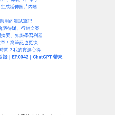
一樣自動生成延伸圖片內容
種案例應用的測試筆記
綱、會議待辦、行銷文案
劃、新聞摘要、知識學習利器
完整文章！寫筆記也更快
費時間？我的實測心得
｜EP.0042｜ChatGPT 帶來