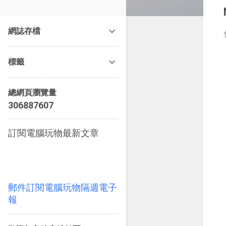
改造提案》等暢銷書籍。
網誌存檔
標籤
總網頁瀏覽量
3
0
6
8
8
7
6
0
7
訂閱電腦玩物最新文章
郵件訂閱電腦玩物隔週電子
報