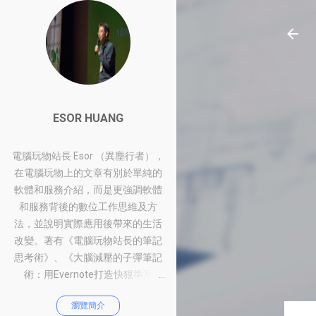
ESOR HUANG
電腦玩物站長 Esor （異塵行者），
在電腦玩物上的文章有別於單純的
軟體和服務介紹，而是更強調軟體
和服務背後的數位工作思維及方
法，並說明實際應用後帶來的生活
改變。著有《電腦玩物站長的筆記
思考術》、《大腦減壓的子彈筆記
術：用Evernote打造快狠準系
統》、《比別人快一步的Google工
瀏覽簡介
作術：從職場到人生的100個聰明