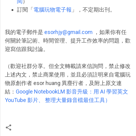
閱
）
訂閱「
電腦玩物電子報
」，不定期出刊。
我的電子郵件是
esorhjy@gmail.com
，如果你有任
何關於筆記術、時間管理、提升工作效率的問題，歡
迎寫信跟我討論。
（歡迎社群分享。但全文轉載請來信詢問，禁止修改
上述內文，禁止商業使用，並且必須註明來自電腦玩
物原創作者 esor huang 異塵行者，及附上原文連
結：
Google NotebookLM 影音升級：用 AI 學習英文
YouTube 影片、 整理大量錄音檔最佳工具）