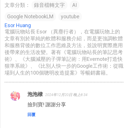
文章分類：
錄音檔轉文字
AI
Google NotebookLM
youtube
Esor Huang
電腦玩物站長 Esor （異塵行者），在電腦玩物上的
文章有別於單純的軟體和服務介紹，而是更強調軟體
和服務背後的數位工作思維及方法，並說明實際應用
後帶來的生活改變。著有《電腦玩物站長的筆記思考
術》、《大腦減壓的子彈筆記術：用Evernote打造快
狠準系統》、《比別人快一步的Google工作術：從職
場到人生的100個聰明改造提案》等暢銷書籍。
泡泡棣
2024年12月20日 晚上8:34
留
撿到寶! 謝謝分享
言
回覆