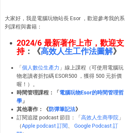
大家好，我是電腦玩物站長 Esor ，歡迎參考我的系
列課程與書籍：
2024/6 最新著作上市，歡迎支
持
：《
高效人生工作法圖解
》
「
個人數位生產力
」線上課程（
可使用電腦玩
物老讀者折扣碼 ESOR500 ，獲得 500 元折價
喔！
）。
時間管理課程：「
電腦玩物Esor的時間管理哲
學
」
其他著作：《
防彈筆記法
》
訂閱追蹤 podcast 節目：
「
高效人生商學院
」
（
Apple podcast 訂閱
、
Google Podcast 訂