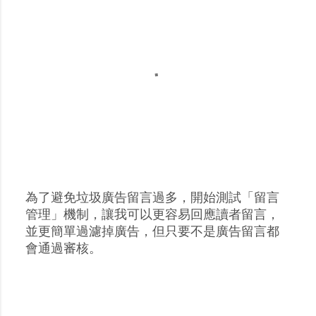
為了避免垃圾廣告留言過多，開始測試「留言
張
管理」機制，讓我可以更容易回應讀者留言，
貼
並更簡單過濾掉廣告，但只要不是廣告留言都
留
會通過審核。
言