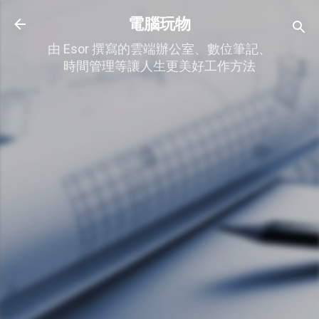
跳到主要內容
電腦玩物
由 Esor 撰寫的雲端辦公室、數位筆記、
時間管理等讓人生更美好工作方法