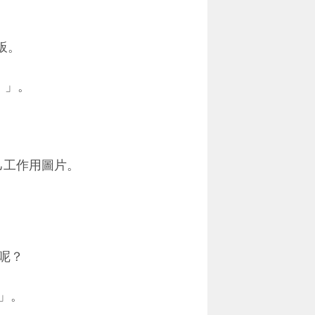
板。
。
）」。
己工作用圖片。
呢？
」。