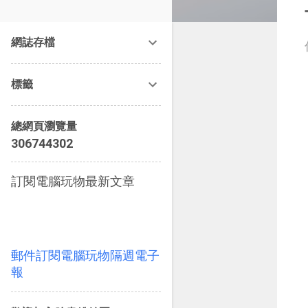
改造提案》等暢銷書籍。
網誌存檔
標籤
總網頁瀏覽量
3
0
6
7
4
4
3
0
2
訂閱電腦玩物最新文章
郵件訂閱電腦玩物隔週電子
報