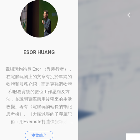
ESOR HUANG
電腦玩物站長 Esor （異塵行者），
在電腦玩物上的文章有別於單純的
軟體和服務介紹，而是更強調軟體
和服務背後的數位工作思維及方
法，並說明實際應用後帶來的生活
改變。著有《電腦玩物站長的筆記
思考術》、《大腦減壓的子彈筆記
術：用Evernote打造快狠準系
統》、《比別人快一步的Google工
瀏覽簡介
作術：從職場到人生的100個聰明