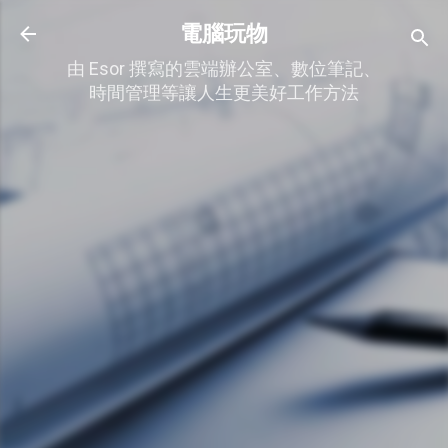
跳到主要內容
電腦玩物
由 Esor 撰寫的雲端辦公室、數位筆記、
時間管理等讓人生更美好工作方法