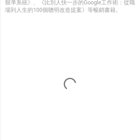
狠準系統》、《比別人快一步的Google工作術：從職
場到人生的100個聰明改造提案》等暢銷書籍。
留
言