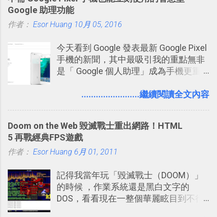
牢騷，或許你也想要透過Twitter來詢問
Google 助理功能
什麼事情。各式各樣被發表的
作者：
Esor Huang
「twitter」會像資訊之河一樣在首頁、
10月 05, 2016
各個使用者ˋ追隨者之間穿流不息，但是
今天看到 Google 發表最新 Google Pixel
不管是採用什麼樣的方式利用Twitter，
手機的新聞，其中最吸引我的重點無非
沒有人會有意見，這是我覺得Twitter很
是「 Google 個人助理」成為手機更重
自由也很有趣的一個地方，我可以無拘
要且更有用的功能，有國外媒體稱：
無束的在上面塑造、表現我自己，或是
「這是他使用過最聰明的一台智慧型手
........................繼續閱讀全文內容
利用Twitter來嘗試各種可能。例如 目前
機。」 「 Google 個人助理」有更人性
我試圖將自己的Twitter打造成「 小電腦
化的應答方式，可以解答我們的各種詢
玩物 」的型態 ，我會在上面持續的丟一
Doom on the Web 毀滅戰士重出網路！HTML
問、可以找出特殊的照片、可以規劃我
些軟體更新、網站服務的資訊，未來也
5 再戰經典FPS遊戲
們的行程，也能幫我們安排時間。 其實
很想試試看是否能加入短評，或者對於
作者：
Esor Huang
如果單從後面幾個「功能面」來看， 這
6月 01, 2011
電腦玩物介紹過的資訊作補充，讓我的
些「 智慧型 Google 助理 」功能早已經
Twitter可以作為簡單的、即時的、隨想
記得我當年玩「毀滅戰士（DOOM）」
內建在我們的 Google 系統中，甚至大
的 碎碎念版電腦玩物 。不過你不需要像
的時候 ，作業系統還是黑白文字的
多在 Android 與 iPhone 手機上都能使
我這麼認真，因為 我也很喜歡在Twitter
DOS，看看現在一整個華麗眩目到不行
用。
上面看到各種突如其來的生活雜感、毫
的各種第一人稱射擊遊戲，但做為我玩
無來由的牢騷困擾，因為這些碎碎念就