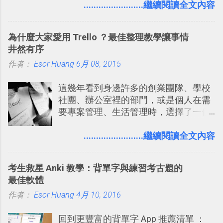
過的第一款 FPS遊戲 （應該也是世界上
........................繼續閱讀全文內容
好像把大家的生活用一種很自然無隔
的FPS鼻祖？），DOOM的刺激記憶與
閡、但又基本上不互相打擾的方式結合
興奮之情卻不會忘記，即使從現在眼光
在一起了 。 講了那麼多，其實類似
為什麼大家愛用 Trello ？最佳整理教學讓事情
來看DOOM的畫面簡直慘不忍睹，但如
Twitter的服務目前並不少見，台灣
井然有序
果重新拿起電鋸闖蕩在血腥的迷宮中，
Buboo 、大陸的 飯否 都是很優秀的
作者：
Esor Huang
想必還是會有一番美好的回味。 還好我
6月 08, 2015
Twitter型服務，而最近一向簡約的
們擁有支援 HTML 5 的瀏覽器！在「
Twitter開始推出一些新功能，尤其是今
這幾年看到身邊許多的創業團隊、學校
Mozilla Demo Studio 」網站提供了讓技
天推出的「 Twitter Blocks 」更是一個
社團、辦公室裡的部門，或是個人在需
術人員交流HTML、CSS、Javascript新
值得一玩的3D視覺化功能，下面就來分
要專案管理、生活管理時，選擇了一個
玩意的園地，而其中一個最新的作品，
享一下我玩這個新功能的一些感想。
叫做「 Trello 」的雲端服務，這到底是
就是「DOOM on the Web」，毀滅戰士
Twitter： http://twitter.com/home
一個什麼樣的管理工具，讓這麼多人都
........................繼續閱讀全文內容
一代的網頁版！ 這款「 DOOM on the
Twitter Blocks：
愛用 Trello ？在電腦玩物上，我也從旁
Web 」採用HTML 5相關技術重建而成
http://explore.twitter.com/ 電腦玩物情
敲側擊的角度，寫過幾篇「 Trello 概
，把原本遊戲的場景與功能搬上瀏覽器
蒐小誌： http://twitter.com/esorhjy
考生救星 Anki 教學：背單字與練習考古題的
念」的管理教學文章： 把 Evernote 當
內，玩家可以免費上網通關！不過目前
Twitter除了自顧自的碎碎念外，你可以
最佳軟體
作 Trello！ Kanbanote 筆記看板管理法
因為技術限制， 主要支援的瀏覽器為
用「Follow」的方式來跟隨其它的使用
作者：
Esor Huang
Google Drive 變身 Trello ！幫雲端硬碟
4月 10, 2016
Firefox 4 和Safari ，而 Google Chrome
者，只要進入該使用者的個人頁面，然
建立專案看板 但是，我自己也一直使用
執行上可能會有些問題。
後在最上方按下﹝Follow﹞即可。 這種
回到更豐富的背單字 App 推薦清單 ：
著 Trello ，卻還沒有在電腦玩物上寫過
跟隨者、被跟隨者的概念是Twitter另一