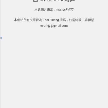
學 2016/11 新增： [時間技客-7] 重要緊
問卷調查快速免費，新版線上 Google
樣的軟體中最受好評的，或許就是今天
急時間管理四象限在 Trello 活用與範本
主題圖片來源：
mariusFM77
form 表單教學 不再只有醜醜範本！如
要推薦的 「 Anki 」 。
下載 2017/2 新增 ： Trello 團隊如何使
何幫 Google 表單美化背景外觀？
用 Trello？ 8個專案排程協作重點技巧
本網站所有文章皆為 Esor Huang 撰寫，如需轉載，請聯繫
Google 表單的 10 個專業問券調查設計
2017/6 新增： 如何用 Trello 規劃自助
esorhjy@gmail.com
秘密教學 也因為寫了一系列實用的
旅行？我的 Trello 行程計畫使用技巧教
Google 表單教學，所以很多朋友來問
學 2017/7 新增： 如何讓 Trello 列表與
我： Google 表單還能不能滿足某某個
卡片不再落落長？專案管理的5個關鍵
需求？ 而其中被詢問度最高的就是：「
技巧 2017/8/23 新增 ： 如何用 Trello 做
可不可以讓 Google 表單 自動關閉回覆
子彈筆記？我的 Trello GTD 方法範例看
？時間過期了問卷就關閉，填寫人數到
板分享
達限額了就自動停止。 」如果可以做
到，那麼 Google 表單甚至可以用在報
名表、抽獎表之類的應用了。好消息
是，這個問題有解了，今天開始 Google
表單可以做到限期、限額自動關閉回覆
的功能囉！ 2017/8/31 新增 ： 自動移
除額滿選項！ Google 表單報名購物限
制數量最簡單教學