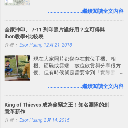
自助旅行的潛力。 今天這篇文章，就深
的討論，並且星號與釘選功能讓每個同
入的來聊聊 Google 的「我的地圖」服
........................繼續閱讀全文內容
事可以從聊天中記錄重點。 3. 「 有彈性
務，這是一個可以讓我們「自訂地圖」
」： Slack 的架構可以讓每一個團隊設
的工具 ，在地圖上任意繪製地標、路
計出符合自己需求的通訊平台， Slack
全家沖印、 7-11 列印照片誰好用？立可得與
線，對商務需求來說可以打造出一張一
的軟體則讓同事可以在任何地方和公司
ibon教學+比較表
張資料地圖（例如我之前在製作一本新
保持聯繫。 如果你需要中文版的同類平
作者：
Esor Huang
書時建立的「 台灣推薦空拍地點地圖
12月 21, 2018
台，可以參考： JANDI 高效率團隊通訊
」），對生活需求來說，則可以讓我們
平台完整教學，比 Slack 更適合中文用
現在大家照片都儲存在數位手機、相
規劃自助旅行路線！ Google 「我的地
戶 。 2017/3 新增 ： Sortd for Slack：
機、硬碟或雲端，數位欣賞與分享很方
圖」在規劃自助旅行路線時可以解決許
改造 Slack 討論串介面變成專案任務排
便。但有時候就是需要拿到「實際照
多問題： 國外地點名稱地址常常難懂，
程看板
片」，例如： 小朋友學校的勞作作業 想
用自訂地圖就能自己取一個好辨識的名
要製作家庭相框 用照片來當小禮物 把照
........................繼續閱讀全文內容
稱。 在規劃路線之外，自訂地圖還能補
片貼在紙本手帳上 這時候，有什麼方法
充許多旅遊圖文資料，讓這張地圖就是
可以快速把數位照片「洗」成實體照
旅遊手冊。 好看的自訂地圖一方面旅行
King of Thieves 成為偷竊之王！知名團隊的創
片？而且最好能不花時間、立即拿到、
時帶來好心情，二方面事後就是最好的
意革新作
價格也不貴呢？ 如果家裡沒有印表機
旅遊回憶之一。 自訂地圖還能跟朋友共
作者：
Esor Huang
（或是沒有好的印表機），又不想跑照
2月 14, 2015
享合作，讓彼此都能在手機上查看這次
相館，那麼這時候 「便利商店」同樣也
旅行地圖。