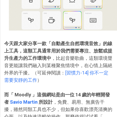
今天跟大家分享一款「自動產生自然環境音效」的線
上工具，這類工具通常用於我們需要專注、放鬆或提
升生產力的工作環境中
，比起音樂歌曲，這類環境聲
音更能讓我們融入到某種聚焦情境中，在心情上隔絕
外界的干擾。（可延伸閱讀：
[習慣力-14] 你不一定
需要安靜的工作
）
而「 Moodly 」這個網站是由一位 14 歲的年輕開發
者
Savio Martin
所設計
，免費、易用、無廣告干
擾，雖然同類工具也不少，但如果你喜歡漂亮清爽的
介面，以及快速流暢的操作，那麼值得試試看「