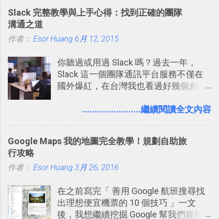
Slack 完整教學與上手心得：找到正確的團隊
溝通之道
作者：
Esor Huang
6月 12, 2015
你聽過或用過 Slack 嗎？過去一年，
Slack 這一個團隊通訊平台服務不僅在
國外爆紅，在台灣我也看過好幾個創業
團隊使用 Slack 來做公司內部的訊息管
理，到底 Slack 有什麼魅力？它是不是
........................繼續閱讀全文內容
比起 LINE 或 Facebook 或 Email 更能有
效率的管理團隊溝通呢？我自己今年也
Google Maps 我的地圖完全教學！規劃自助旅
有機會在一個專案合作中使用了 Slack
行攻略
一段時間，我覺得它吸引人之處有三
作者：
Esor Huang
點： 1. 「 很有趣 」： Slack 裡擁有跟
3月 26, 2016
LINE 或 Facebook 一樣易於讓公司同事
在之前寫完「 善用 Google 航班搜尋找
聊天打屁、傳送有趣影音圖文的功能。
出理想便宜機票的 10 個技巧 」一文
2. 「 有效率 」：但是 Slack 的頻道、群
後，我想繼續挖掘 Google 幫我們規劃
組機制讓茶水間的聊天，不會干擾工作