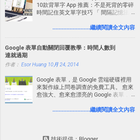
10款背單字 App 推薦：不是死背的零碎
一篇完整的介紹！雖然錯過了幾年前第
個非常好玩的地方 ，所以 這次的
時間記住英文單字技巧 「 間隔記憶法
一時間推薦 Trello 的時機，但在這段時
Twitter Blocks很強調這個人際網路的概
」，是指透過特定時間的反覆記憶，把
間的使用經驗下，剛好可以讓我整理沉
念 ，如果說這一次的Twitter Blocks的
短期記憶變成長期記憶。 舉例來說我今
........................繼續閱讀全文內容
澱自己的使用方法，歸納出「 為什麼值
3D視圖有什麼用途的話，就是 它可以讓
天記住一個單字，相關一兩天之後我可
得試試看 Trello 的關鍵特色 」，然後轉
你非常方便、好玩、即興的擴展你的
能快要忘記，這時再次複習，記憶就增
化成這篇文章深入淺出的 Trello 上手教
Twit...
Google 表單自動關閉回覆教學：時間人數到
強；然後下次快要忘記可能變成相隔一
學。 2015/6/13 新增： 免費專案管理軟
達就過期
個禮拜，這時再次複習，就能把記憶強
體推薦！困難計畫簡單管理 13 種工具
作者：
Esor Huang
化，讓記憶延長到可能半個月；那時候
10月 24, 2014
2016 年新增 ： 如何將 Trello 切換到繁
再做一次複習，或許我們就擁有了接下
體中文版？網頁 App 全中文化
Google 表單，是 Google 雲端硬碟裡用
來一個月的記憶長度！就這樣反覆慢慢
2016/7/7 新增 ： 如何活用 Trello 記
來製作線上問卷調查的免費工具。 愈來
拉長時間練習，就能讓一個東西成為腦
帳？我的理財計畫心得與看板範本
愈強大、愈來愈漂亮的 Google 表單，
海中更深刻的記憶。 問題是，當我們一
2016/7/13 新增： 如何將網頁資料快速
可是設計出各式各樣擁有專業問題、滿
次要記住 1000 個英文單字，或是一次
剪貼到 Trello？收集專案資料技巧
足特殊調查需求的精美問卷，如果你還
........................繼續閱讀全文內容
要準備數百個考試問題時，自己手動進
2016/8 新增： Trello 開放「強化功能」
不知道怎麼活用他的基本功能，那麼一
行間隔記憶法的練習不是很累嗎？所以
讓免費用戶串聯 Evernote 等雲端服務
定要參考下面三篇我在電腦玩物中所寫
就有了自動化的工具，幫助我們管理要
2016/8 新增 ： Trello 卡片自訂欄位密
的一系列教學，從基本功能到隱藏功
練習的記憶卡片，自動規劃要延期複習
技！最想要的強大 Trello 客製化範例教
技術提供：Blogger
能，會帶你上手這個好用的工具： 設計
的卡片，每天自動產生記憶練習題，這