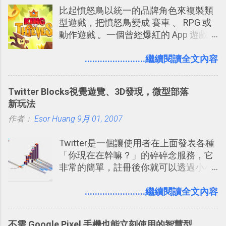
比起憤怒鳥以統一的品牌角色來複製類
提供了印照片的服務 ，而且價格不貴，
型遊戲，把憤怒鳥變成 賽車 、 RPG 或
可以立即拿到，操作流程也十分簡單。
動作遊戲 。一個曾經爆紅的 App 遊戲開
之前我在電腦玩物分享過：「 不需買印
發團隊，有沒有辦法在成名作之後，再
表機也免隨身碟， 7-11 全家雲端列印超
次推出另外一個足以撼動市場，並且有
........................繼續閱讀全文內容
方便教學 」。這篇文章則從印照片出
著全新顛覆創意的作品呢？現在，或許
發： 同樣的不需買印表機、不需隨身
我們將看到這樣的例子！ 今天要推薦的
碟，就能快速印出高品質的照片成品。
Twitter Blocks視覺遊覽、3D發現，微型部落
是另外一款非常知名系列作「 Cut the
新玩法
Rope （割繩子） 」的開發公司
作者：
Esor Huang
ZeptoLab ，在玩了幾個割繩子變形後，
9月 01, 2007
前幾天推出了他們宣傳已久的全新作
Twitter是一個讓使用者在上面發表各種
品：「 King of Thieves 」，這是一款
「你現在在幹嘛？」的碎碎念服務，它
玩法與眾不同的 PVP 偷竊對戰遊戲 。
非常的簡單，註冊後你就可以透過小小
的視窗發表任何不超過140個字元的短
文，你可以真的在上面說明你在做什
........................繼續閱讀全文內容
麼，你也可以利用它來發表很短很短的
想法或評論，你當然可以透過它來發表
不需 Google Pixel 手機也能立刻使用的智慧型