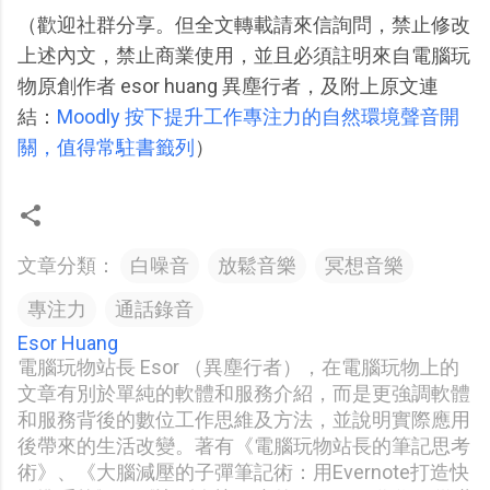
（歡迎社群分享。但全文轉載請來信詢問，禁止修改
上述內文，禁止商業使用，並且必須註明來自電腦玩
物原創作者 esor huang 異塵行者，及附上原文連
結：
Moodly 按下提升工作專注力的自然環境聲音開
關，值得常駐書籤列
）
文章分類：
白噪音
放鬆音樂
冥想音樂
專注力
通話錄音
Esor Huang
電腦玩物站長 Esor （異塵行者），在電腦玩物上的
文章有別於單純的軟體和服務介紹，而是更強調軟體
和服務背後的數位工作思維及方法，並說明實際應用
後帶來的生活改變。著有《電腦玩物站長的筆記思考
術》、《大腦減壓的子彈筆記術：用Evernote打造快