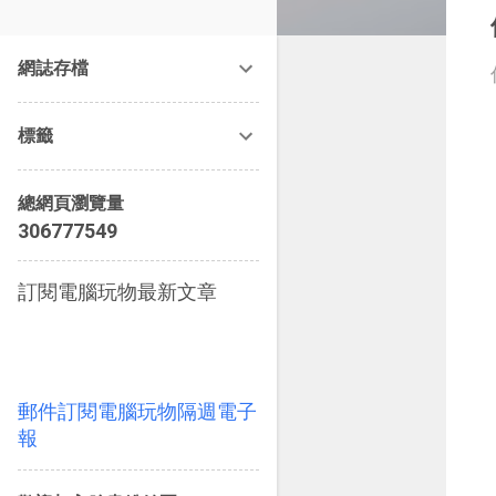
改造提案》等暢銷書籍。
網誌存檔
標籤
總網頁瀏覽量
3
0
6
7
7
7
5
4
9
訂閱電腦玩物最新文章
郵件訂閱電腦玩物隔週電子
報