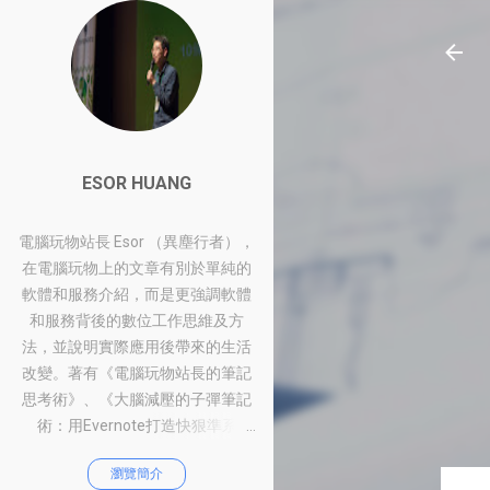
ESOR HUANG
電腦玩物站長 Esor （異塵行者），
在電腦玩物上的文章有別於單純的
軟體和服務介紹，而是更強調軟體
和服務背後的數位工作思維及方
法，並說明實際應用後帶來的生活
改變。著有《電腦玩物站長的筆記
思考術》、《大腦減壓的子彈筆記
術：用Evernote打造快狠準系
統》、《比別人快一步的Google工
瀏覽簡介
作術：從職場到人生的100個聰明