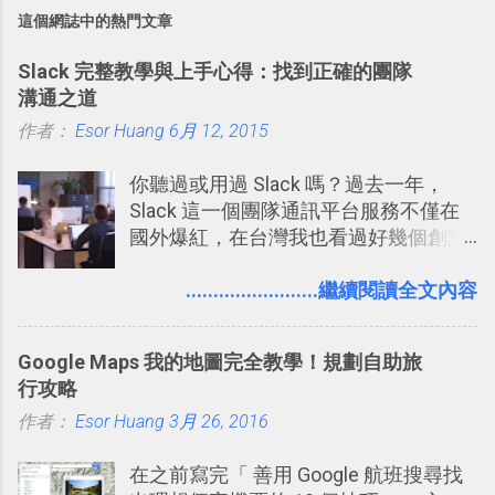
這個網誌中的熱門文章
Slack 完整教學與上手心得：找到正確的團隊
溝通之道
作者：
Esor Huang
6月 12, 2015
你聽過或用過 Slack 嗎？過去一年，
Slack 這一個團隊通訊平台服務不僅在
國外爆紅，在台灣我也看過好幾個創業
團隊使用 Slack 來做公司內部的訊息管
理，到底 Slack 有什麼魅力？它是不是
........................繼續閱讀全文內容
比起 LINE 或 Facebook 或 Email 更能有
效率的管理團隊溝通呢？我自己今年也
Google Maps 我的地圖完全教學！規劃自助旅
有機會在一個專案合作中使用了 Slack
行攻略
一段時間，我覺得它吸引人之處有三
作者：
Esor Huang
點： 1. 「 很有趣 」： Slack 裡擁有跟
3月 26, 2016
LINE 或 Facebook 一樣易於讓公司同事
在之前寫完「 善用 Google 航班搜尋找
聊天打屁、傳送有趣影音圖文的功能。