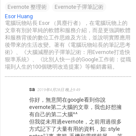
Evernote 整理術
Evernote子彈筆記術
Esor Huang
電腦玩物站長 Esor （異塵行者），在電腦玩物上的
文章有別於單純的軟體和服務介紹，而是更強調軟體
和服務背後的數位工作思維及方法，並說明實際應用
後帶來的生活改變。著有《電腦玩物站長的筆記思考
術》、《大腦減壓的子彈筆記術：用Evernote打造快
狠準系統》、《比別人快一步的Google工作術：從職
場到人生的100個聰明改造提案》等暢銷書籍。
sa
2019年4月28日 晚上9:49
留
你好，無意間在google看到你說
言
evernote第二大腦的文章，我也好想擁
有自己的第二大腦^^
但我從未用過evernote，之前用過很多
方式記下了大量有用的資料，如: style