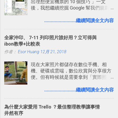
出理想便宜機票的 10 個技巧 」一文
2. 「 有效率 」：但是 Slack 的頻道、群
後，我想繼續挖掘 Google 幫我們規劃
組機制讓茶水間的聊天，不會干擾工作
自助旅行的潛力。 今天這篇文章，就深
的討論，並且星號與釘選功能讓每個同
入的來聊聊 Google 的「我的地圖」服
........................繼續閱讀全文內容
事可以從聊天中記錄重點。 3. 「 有彈性
務，這是一個可以讓我們「自訂地圖」
」： Slack 的架構可以讓每一個團隊設
的工具 ，在地圖上任意繪製地標、路
計出符合自己需求的通訊平台， Slack
全家沖印、 7-11 列印照片誰好用？立可得與
線，對商務需求來說可以打造出一張一
的軟體則讓同事可以在任何地方和公司
ibon教學+比較表
張資料地圖（例如我之前在製作一本新
保持聯繫。 如果你需要中文版的同類平
作者：
Esor Huang
書時建立的「 台灣推薦空拍地點地圖
12月 21, 2018
台，可以參考： JANDI 高效率團隊通訊
」），對生活需求來說，則可以讓我們
平台完整教學，比 Slack 更適合中文用
現在大家照片都儲存在數位手機、相
規劃自助旅行路線！ Google 「我的地
戶 。 2017/3 新增 ： Sortd for Slack：
機、硬碟或雲端，數位欣賞與分享很方
圖」在規劃自助旅行路線時可以解決許
改造 Slack 討論串介面變成專案任務排
便。但有時候就是需要拿到「實際照
多問題： 國外地點名稱地址常常難懂，
程看板
片」，例如： 小朋友學校的勞作作業 想
用自訂地圖就能自己取一個好辨識的名
要製作家庭相框 用照片來當小禮物 把照
........................繼續閱讀全文內容
稱。 在規劃路線之外，自訂地圖還能補
片貼在紙本手帳上 這時候，有什麼方法
充許多旅遊圖文資料，讓這張地圖就是
可以快速把數位照片「洗」成實體照
旅遊手冊。 好看的自訂地圖一方面旅行
為什麼大家愛用 Trello ？最佳整理教學讓事情
片？而且最好能不花時間、立即拿到、
時帶來好心情，二方面事後就是最好的
井然有序
價格也不貴呢？ 如果家裡沒有印表機
旅遊回憶之一。 自訂地圖還能跟朋友共