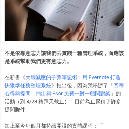
不是依靠意志力讓我們去實踐一種管理系統，而應該
是系統幫助我們更有意志力。
在新書《
大腦減壓的子彈筆記術：用 Evernote 打造
快狠準任務整理系統
》推出後，因為我舉辦了「
回寄
心得與提問，抽出與 Esor 免費一對一顧問對談
」的
活動（到 4/28 禮拜天截止），目前為止累積了許多
提問郵件。
加上至今每個月都持續開設的實體課程：「