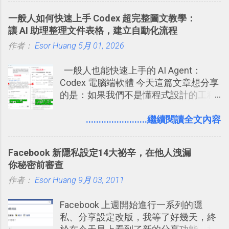
能快要忘記，這時再次複習，記憶就增
化成這篇文章深入淺出的 Trello 上手教
一般人如何快速上手 Codex 超完整圖文教學：
強；然後下次快要忘記可能變成相隔一
學。 2015/6/13 新增： 免費專案管理軟
讓 AI 助理整理文件表格，建立自動化流程
個禮拜，這時再次複習，就能把記憶強
體推薦！困難計畫簡單管理 13 種工具
作者：
Esor Huang
化，讓記憶延長到可能半個月；那時候
5月 01, 2026
2016 年新增 ： 如何將 Trello 切換到繁
再做一次複習，或許我們就擁有了接下
體中文版？網頁 App 全中文化
一般人也能快速上手的 AI Agent：
來一個月的記憶長度！就這樣反覆慢慢
2016/7/7 新增 ： 如何活用 Trello 記
Codex 電腦端軟體 今天這篇文章想分享
拉長時間練習，就能讓一個東西成為腦
帳？我的理財計畫心得與看板範本
的是：如果我們不是懂程式設計的工程
海中更深刻的記憶。 問題是，當我們一
2016/7/13 新增： 如何將網頁資料快速
師， 一般人要怎麼快速上手 OpenAI
次要記住 1000 個英文單字，或是一次
剪貼到 Trello？收集專案資料技巧
（ChatGPT） 的 Codex 工具？ 如何用
........................繼續閱讀全文內容
要準備數百個考試問題時，自己手動進
2016/8 新增： Trello 開放「強化功能」
這個 AI 助理，協助我們處理電腦硬碟資
行間隔記憶法的練習不是很累嗎？所以
讓免費用戶串聯 Evernote 等雲端服務
料夾中的工作文件、任務成果，進一步
就有了自動化的工具，幫助我們管理要
2016/8 新增 ： Trello 卡片自訂欄位密
Facebook 新隱私設定14大祕辛，在他人洩漏
打造一個更自動化的電腦工作流程。
練習的記憶卡片，自動規劃要延期複習
技！最想要的強大 Trello 客製化範例教
你秘密前審查
的卡片，每天自動產生記憶練習題，這
學 2016/11 新增： [時間技客-7] 重要緊
作者：
Esor Huang
9月 03, 2011
樣的軟體中最受好評的，或許就是今天
急時間管理四象限在 Trello 活用與範本
要推薦的 「 Anki 」 。
下載 2017/2 新增 ： Trello 團隊如何使
Facebook 上週開始進行一系列的隱
用 Trello？ 8個專案排程協作重點技巧
私、分享設定改版，我等了好幾天，終
2017/6 新增： 如何用 Trello 規劃自助