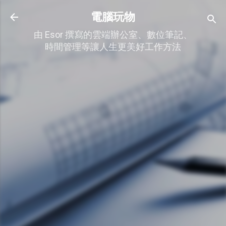
跳到主要內容
電腦玩物
由 Esor 撰寫的雲端辦公室、數位筆記、
時間管理等讓人生更美好工作方法