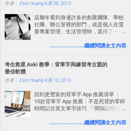
作者：
Esor Huang
（或是沒有好的印表機），又不想跑照
6月 08, 2015
享合作，讓彼此都能在手機上查看這次
相館，那麼這時候 「便利商店」同樣也
旅行地圖。
這幾年看到身邊許多的創業團隊、學校
提供了印照片的服務 ，而且價格不貴，
社團、辦公室裡的部門，或是個人在需
可以立即拿到，操作流程也十分簡單。
要專案管理、生活管理時，選擇了一個
之前我在電腦玩物分享過：「 不需買印
叫做「 Trello 」的雲端服務，這到底是
表機也免隨身碟， 7-11 全家雲端列印超
一個什麼樣的管理工具，讓這麼多人都
........................繼續閱讀全文內容
方便教學 」。這篇文章則從印照片出
愛用 Trello ？在電腦玩物上，我也從旁
發： 同樣的不需買印表機、不需隨身
敲側擊的角度，寫過幾篇「 Trello 概
碟，就能快速印出高品質的照片成品。
考生救星 Anki 教學：背單字與練習考古題的
念」的管理教學文章： 把 Evernote 當
最佳軟體
作 Trello！ Kanbanote 筆記看板管理法
作者：
Esor Huang
Google Drive 變身 Trello ！幫雲端硬碟
4月 10, 2016
建立專案看板 但是，我自己也一直使用
回到更豐富的背單字 App 推薦清單 ：
著 Trello ，卻還沒有在電腦玩物上寫過
10款背單字 App 推薦：不是死背的零碎
一篇完整的介紹！雖然錯過了幾年前第
時間記住英文單字技巧 「 間隔記憶法
一時間推薦 Trello 的時機，但在這段時
」，是指透過特定時間的反覆記憶，把
間的使用經驗下，剛好可以讓我整理沉
短期記憶變成長期記憶。 舉例來說我今
........................繼續閱讀全文內容
澱自己的使用方法，歸納出「 為什麼值
天記住一個單字，相關一兩天之後我可
得試試看 Trello 的關鍵特色 」，然後轉