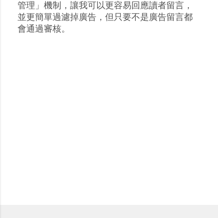
張
管理」機制，讓我可以更容易回應讀者留言，
貼
並更簡單過濾掉廣告，但只要不是廣告留言都
留
會通過審核。
言