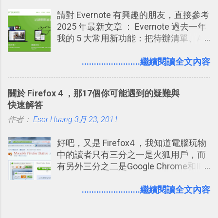
哪個遊戲？但也正因為如此，Facebook
請對 Evernote 有興趣的朋友，直接參考
如何分析使用你的個人資料而達到這種
2025 年最新文章 ： Evernote 過去一年
社群效果？則是很多人感到疑慮的部
我的 5 大常用新功能：把待辦清單、AI
份，也是惡意程式有可能利用的部份 。
辨識、長專案筆記裝進第二大腦 新功能
最新版Facebook隱私設定補充說明：
介紹文章： 把不同筆記中的待辦清單統
........................繼續閱讀全文內容
從Facebook隱私設定全新簡化介面設計
一管理！ Evernote 強化原本已經很好用
中看權限控管重點 我個人是推薦大家來
的工作事項功能 新功能教學： Evernote
使用Facebook的，我自己也在
關於 Firefox 4 ，那17個你可能遇到的疑難與
大綱收合、目錄連結、錨點連結，整理
Facebook中接收到朋友互動產生的樂趣
快速解答
超長筆記應用案例分享 新功能教學： 會
與益處。例如經由Facebook專屬頁面建
作者：
Esor Huang
議記錄不麻煩！我常用兩個 Evernote AI
3月 23, 2011
立的「 電腦玩物 」粉絲專頁，我把自己
功能整理錄音、手寫筆記 更新功能教
寫文章的過程，以及開始寫一篇文章前
好吧，又是 Firefox4 ，我知道電腦玩物
學： Evernote 新增類似 Google 文件的
後的思考分享上去，從讀者回饋中，我
中的讀者只有三分之一是火狐用戶，而
「免帳號登入」多人同步編輯功能
因此可以邊寫邊修改調整文章的方向，
有另外三分之二是Google Chrome和IE
甚至獲得一些新的資料，讓電腦玩物裡
平分，所以我似乎應該做一些平均報
的文章發表多了一分集思廣益的趣味。
導？但問題是我確實是個Firefox 4愛用
........................繼續閱讀全文內容
正是Facebook在「 玩樂 」之外也是「
者，這樣的心情無法造假，所以就放任
有用 」的 ，所以我才會推薦大家去使用
自己的部落格最近充滿了Firefox的聲音
它。但也因為這樣，我覺得也有必要向