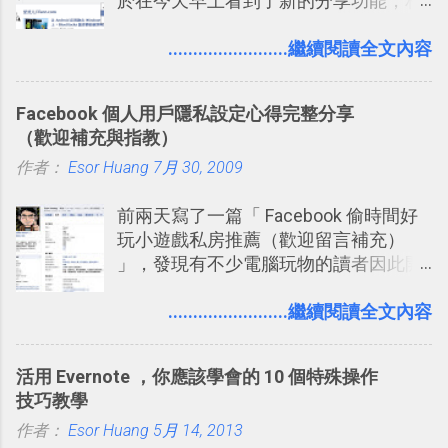
於在今天早上看到了新的分享功能，相
旅行？我的 Trello 行程計畫使用技巧教
信台灣用戶大多數應該也都已經可以使
學 2017/7 新增： 如何讓 Trello 列表與
用新版的分享功能與隱私設定。 嚴格來
........................繼續閱讀全文內容
卡片不再落落長？專案管理的5個關鍵
說，這次新版設定大多數都是以前就有
技巧 2017/8/23 新增 ： 如何用 Trello 做
的功能，只是現在換到比較好操作的位
子彈筆記？我的 Trello GTD 方法範例看
Facebook 個人用戶隱私設定心得完整分享
置。不過有一項很實用的設定是新增
板分享
（歡迎補充與指教）
的， 那就是可以 事先審查 朋友「標籤
作者：
Esor Huang
你」的內容，決定要不要讓其他朋友看
7月 30, 2009
到這些標籤。 具體來說，朋友如果把你
前兩天寫了一篇「 Facebook 偷時間好
標籤在他的訊息中，或是想把你標籤在
玩小遊戲私房推薦（歡迎留言補充）
相片圖片裡，現在你都多了一個「事先
」，發現有不少電腦玩物的讀者因此開
審查」的機制，可以決定這些你被標籤
始加入Facebook。整體來說，
的內容可不可以出現在你的個人檔案塗
Facebook確 實是目前最好的社群、社
........................繼續閱讀全文內容
鴉牆上，從而禁止可能的祕密被你其他
交服務之一，它優秀的互動配對機制，
朋友看到。 當然，這也可以最大程度的
讓你可以在Facebook中體驗到最即時而
杜絕遊戲、廣告討厭的標籤行為。
活用 Evernote ，你應該學會的 10 個特殊操作
有趣的交友聯繫： 例如你可以看到朋友
技巧教學
又加入了哪個社團？某位好友又出現在
作者：
Esor Huang
哪張相片中？或者有哪些朋友正熱衷於
5月 14, 2013