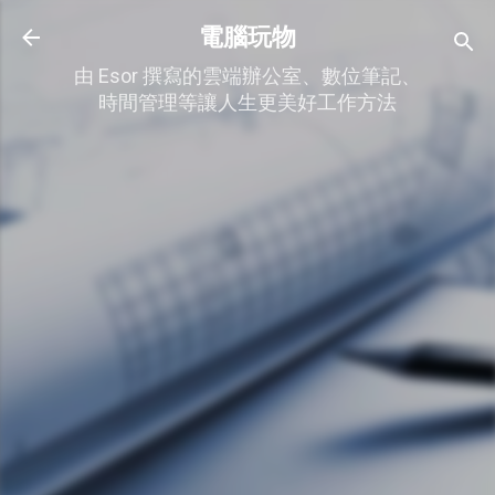
跳到主要內容
電腦玩物
由 Esor 撰寫的雲端辦公室、數位筆記、
時間管理等讓人生更美好工作方法