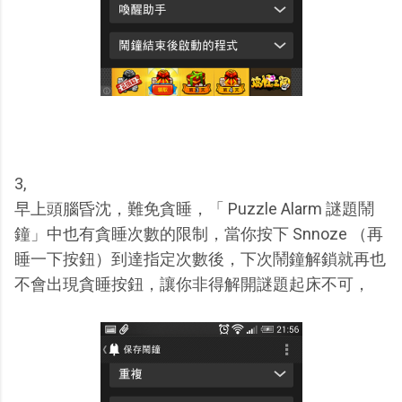
3,
早上頭腦昏沈，難免貪睡，「 Puzzle Alarm 謎題鬧
鐘」中也有貪睡次數的限制，當你按下 Snnoze （再
睡一下按鈕）到達指定次數後，下次鬧鐘解鎖就再也
不會出現貪睡按鈕，讓你非得解開謎題起床不可，