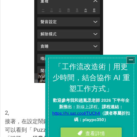
2,
接著，在設定鬧鐘畫面裡選擇「解除模式」，這裡就
可以看到「 Puzzle Alarm 謎題鬧鐘」豐富的鬧鐘