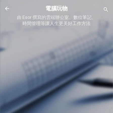
跳到主要內容
電腦玩物
由 Esor 撰寫的雲端辦公室、數位筆記、
時間管理等讓人生更美好工作方法