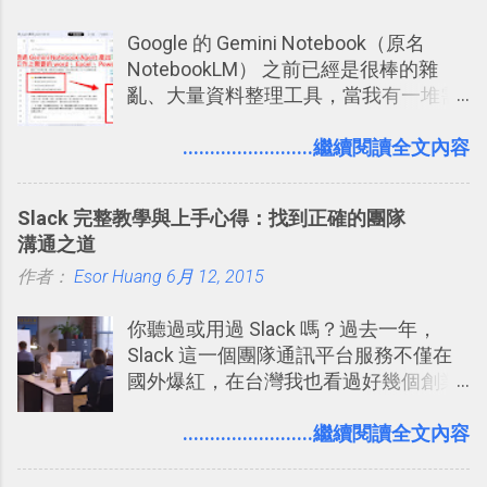
Google 的 Gemini Notebook（原名
NotebookLM） 之前已經是很棒的雜
亂、大量資料整理工具，當我有一堆需
要抓出相關重點的研究資料，或是有大
量格式不一的混亂工作文件需要彙整，
........................繼續閱讀全文內容
我都喜歡用 Gemini Notebook 作第一階
段的整理，整理好後再交給 ChatGPT 或
Slack 完整教學與上手心得：找到正確的團隊
Codex 這樣的 AI 工作作進階處理。
溝通之道
作者：
Esor Huang
6月 12, 2015
你聽過或用過 Slack 嗎？過去一年，
Slack 這一個團隊通訊平台服務不僅在
國外爆紅，在台灣我也看過好幾個創業
團隊使用 Slack 來做公司內部的訊息管
理，到底 Slack 有什麼魅力？它是不是
........................繼續閱讀全文內容
比起 LINE 或 Facebook 或 Email 更能有
效率的管理團隊溝通呢？我自己今年也