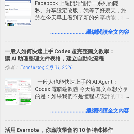
Facebook 上週開始進行一系列的隱
規劃自助旅行路線！ Google 「我的地
用 Trello？ 8個專案排程協作重點技巧
私、分享設定改版，我等了好幾天，終
圖」在規劃自助旅行路線時可以解決許
2017/6 新增： 如何用 Trello 規劃自助
於在今天早上看到了新的分享功能，相
多問題： 國外地點名稱地址常常難懂，
旅行？我的 Trello 行程計畫使用技巧教
信台灣用戶大多數應該也都已經可以使
用自訂地圖就能自己取一個好辨識的名
學 2017/7 新增： 如何讓 Trello 列表與
用新版的分享功能與隱私設定。 嚴格來
........................繼續閱讀全文內容
稱。 在規劃路線之外，自訂地圖還能補
卡片不再落落長？專案管理的5個關鍵
說，這次新版設定大多數都是以前就有
充許多旅遊圖文資料，讓這張地圖就是
技巧 2017/8/23 新增 ： 如何用 Trello 做
的功能，只是現在換到比較好操作的位
旅遊手冊。 好看的自訂地圖一方面旅行
子彈筆記？我的 Trello GTD 方法範例看
一般人如何快速上手 Codex 超完整圖文教學：
置。不過有一項很實用的設定是新增
時帶來好心情，二方面事後就是最好的
板分享
讓 AI 助理整理文件表格，建立自動化流程
的， 那就是可以 事先審查 朋友「標籤
旅遊回憶之一。 自訂地圖還能跟朋友共
作者：
Esor Huang
你」的內容，決定要不要讓其他朋友看
5月 01, 2026
享合作，讓彼此都能在手機上查看這次
到這些標籤。 具體來說，朋友如果把你
旅行地圖。
一般人也能快速上手的 AI Agent：
標籤在他的訊息中，或是想把你標籤在
Codex 電腦端軟體 今天這篇文章想分享
相片圖片裡，現在你都多了一個「事先
的是：如果我們不是懂程式設計的工程
審查」的機制，可以決定這些你被標籤
師， 一般人要怎麼快速上手 OpenAI
的內容可不可以出現在你的個人檔案塗
（ChatGPT） 的 Codex 工具？ 如何用
........................繼續閱讀全文內容
鴉牆上，從而禁止可能的祕密被你其他
這個 AI 助理，協助我們處理電腦硬碟資
朋友看到。 當然，這也可以最大程度的
料夾中的工作文件、任務成果，進一步
杜絕遊戲、廣告討厭的標籤行為。
活用 Evernote ，你應該學會的 10 個特殊操作
打造一個更自動化的電腦工作流程。