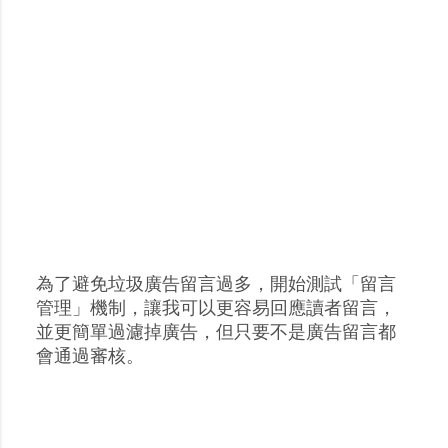
為了避免垃圾廣告留言過多，開始測試「留言
張
管理」機制，讓我可以更容易回應讀者留言，
貼
並更簡單過濾掉廣告，但只要不是廣告留言都
留
會通過審核。
言