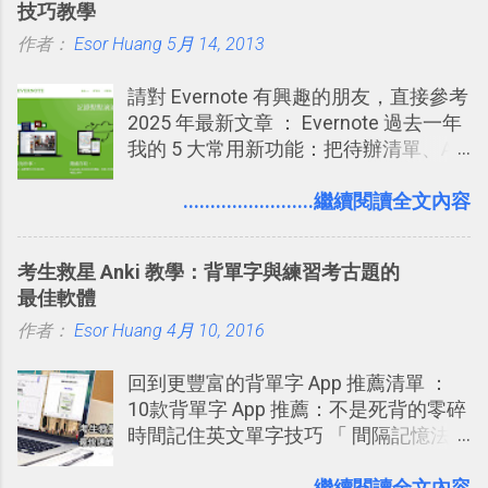
技巧教學
作者：
Esor Huang
5月 14, 2013
請對 Evernote 有興趣的朋友，直接參考
2025 年最新文章 ： Evernote 過去一年
我的 5 大常用新功能：把待辦清單、AI
辨識、長專案筆記裝進第二大腦 新功能
介紹文章： 把不同筆記中的待辦清單統
........................繼續閱讀全文內容
一管理！ Evernote 強化原本已經很好用
的工作事項功能 新功能教學： Evernote
考生救星 Anki 教學：背單字與練習考古題的
大綱收合、目錄連結、錨點連結，整理
最佳軟體
超長筆記應用案例分享 新功能教學： 會
作者：
Esor Huang
議記錄不麻煩！我常用兩個 Evernote AI
4月 10, 2016
功能整理錄音、手寫筆記 更新功能教
回到更豐富的背單字 App 推薦清單 ：
學： Evernote 新增類似 Google 文件的
10款背單字 App 推薦：不是死背的零碎
「免帳號登入」多人同步編輯功能
時間記住英文單字技巧 「 間隔記憶法
」，是指透過特定時間的反覆記憶，把
短期記憶變成長期記憶。 舉例來說我今
........................繼續閱讀全文內容