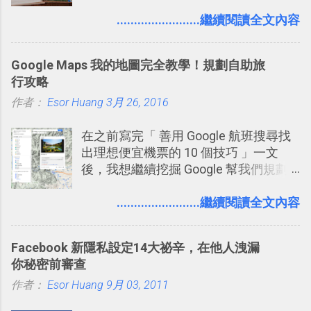
片」，例如： 小朋友學校的勞作作業 想
間的使用經驗下，剛好可以讓我整理沉
要製作家庭相框 用照片來當小禮物 把照
........................繼續閱讀全文內容
澱自己的使用方法，歸納出「 為什麼值
片貼在紙本手帳上 這時候，有什麼方法
得試試看 Trello 的關鍵特色 」，然後轉
可以快速把數位照片「洗」成實體照
化成這篇文章深入淺出的 Trello 上手教
Google Maps 我的地圖完全教學！規劃自助旅
片？而且最好能不花時間、立即拿到、
學。 2015/6/13 新增： 免費專案管理軟
行攻略
價格也不貴呢？ 如果家裡沒有印表機
體推薦！困難計畫簡單管理 13 種工具
作者：
Esor Huang
（或是沒有好的印表機），又不想跑照
3月 26, 2016
2016 年新增 ： 如何將 Trello 切換到繁
相館，那麼這時候 「便利商店」同樣也
體中文版？網頁 App 全中文化
在之前寫完「 善用 Google 航班搜尋找
提供了印照片的服務 ，而且價格不貴，
2016/7/7 新增 ： 如何活用 Trello 記
出理想便宜機票的 10 個技巧 」一文
可以立即拿到，操作流程也十分簡單。
帳？我的理財計畫心得與看板範本
後，我想繼續挖掘 Google 幫我們規劃
之前我在電腦玩物分享過：「 不需買印
2016/7/13 新增： 如何將網頁資料快速
自助旅行的潛力。 今天這篇文章，就深
表機也免隨身碟， 7-11 全家雲端列印超
剪貼到 Trello？收集專案資料技巧
入的來聊聊 Google 的「我的地圖」服
........................繼續閱讀全文內容
方便教學 」。這篇文章則從印照片出
2016/8 新增： Trello 開放「強化功能」
務，這是一個可以讓我們「自訂地圖」
發： 同樣的不需買印表機、不需隨身
讓免費用戶串聯 Evernote 等雲端服務
的工具 ，在地圖上任意繪製地標、路
碟，就能快速印出高品質的照片成品。
2016/8 新增 ： Trello 卡片自訂欄位密
Facebook 新隱私設定14大祕辛，在他人洩漏
線，對商務需求來說可以打造出一張一
技！最想要的強大 Trello 客製化範例教
你秘密前審查
張資料地圖（例如我之前在製作一本新
學 2016/11 新增： [時間技客-7] 重要緊
作者：
Esor Huang
書時建立的「 台灣推薦空拍地點地圖
9月 03, 2011
急時間管理四象限在 Trello 活用與範本
」），對生活需求來說，則可以讓我們
下載 2017/2 新增 ： Trello 團隊如何使