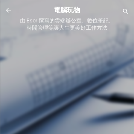
跳到主要內容
電腦玩物
由 Esor 撰寫的雲端辦公室、數位筆記、
時間管理等讓人生更美好工作方法