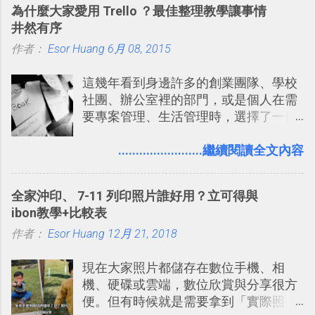
為什麼大家愛用 Trello ？最佳整理教學讓事情
有機會在一個專案合作中使用了 Slack
井然有序
一段時間，我覺得它吸引人之處有三
作者：
Esor Huang
點： 1. 「 很有趣 」： Slack 裡擁有跟
6月 08, 2015
LINE 或 Facebook 一樣易於讓公司同事
這幾年看到身邊許多的創業團隊、學校
聊天打屁、傳送有趣影音圖文的功能。
社團、辦公室裡的部門，或是個人在需
2. 「 有效率 」：但是 Slack 的頻道、群
要專案管理、生活管理時，選擇了一個
組機制讓茶水間的聊天，不會干擾工作
叫做「 Trello 」的雲端服務，這到底是
的討論，並且星號與釘選功能讓每個同
一個什麼樣的管理工具，讓這麼多人都
........................繼續閱讀全文內容
事可以從聊天中記錄重點。 3. 「 有彈性
愛用 Trello ？在電腦玩物上，我也從旁
」： Slack 的架構可以讓每一個團隊設
敲側擊的角度，寫過幾篇「 Trello 概
計出符合自己需求的通訊平台， Slack
全家沖印、 7-11 列印照片誰好用？立可得與
念」的管理教學文章： 把 Evernote 當
的軟體則讓同事可以在任何地方和公司
ibon教學+比較表
作 Trello！ Kanbanote 筆記看板管理法
保持聯繫。 如果你需要中文版的同類平
作者：
Esor Huang
Google Drive 變身 Trello ！幫雲端硬碟
12月 21, 2018
台，可以參考： JANDI 高效率團隊通訊
建立專案看板 但是，我自己也一直使用
平台完整教學，比 Slack 更適合中文用
現在大家照片都儲存在數位手機、相
著 Trello ，卻還沒有在電腦玩物上寫過
戶 。 2017/3 新增 ： Sortd for Slack：
機、硬碟或雲端，數位欣賞與分享很方
一篇完整的介紹！雖然錯過了幾年前第
改造 Slack 討論串介面變成專案任務排
便。但有時候就是需要拿到「實際照
一時間推薦 Trello 的時機，但在這段時
程看板