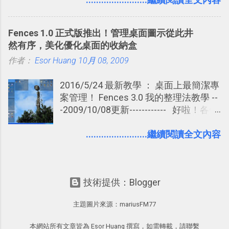
天記住一個單字，相關一兩天之後我可
能快要忘記，這時再次複習，記憶就增
Fences 1.0 正式版推出！管理桌面圖示從此井
強；然後下次快要忘記可能變成相隔一
然有序，美化優化桌面的收納盒
個禮拜，這時再次複習，就能把記憶強
作者：
Esor Huang
化，讓記憶延長到可能半個月；那時候
10月 08, 2009
再做一次複習，或許我們就擁有了接下
2016/5/24 最新教學 ： 桌面上最簡潔專
來一個月的記憶長度！就這樣反覆慢慢
案管理！ Fences 3.0 我的整理法教學 --
拉長時間練習，就能讓一個東西成為腦
-2009/10/08更新------------ 好啦！各位
海中更深刻的記憶。 問題是，當我們一
電腦玩物的老讀者、新朋友，我又要再
次要記住 1000 個英文單字，或是一次
一次的推薦這款我個人非常愛用的免費
........................繼續閱讀全文內容
要準備數百個考試問題時，自己手動進
桌面整理軟體：Fences，因為在8個月
行間隔記憶法的練習不是很累嗎？所以
的測試版後， 今天StarDock公司終於為
就有了自動化的工具，幫助我們管理要
我們推出了 正式版的Fences 1.0 ，並且
練習的記憶卡片，自動規劃要延期複習
技術提供：Blogger
仍然是完全免費的 ，舊版本Fences0.99
的卡片，每天自動產生記憶練習題，這
的用戶這次可以直接下載新版覆蓋安裝
樣的軟體中最受好評的，或許就是今天
主題圖片來源：
mariusFM77
升級。而根據官網公告，下個月還會在
要推薦的 「 Anki 」 。
免費版之外推出進階付費的Pro版本。
本網站所有文章皆為 Esor Huang 撰寫，如需轉載，請聯繫