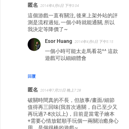
匿名
2014年4月6日 下午3:04
留
這個游戲一直有關注, 後來上架外站的評
言
測是流程過短, 一個小時就能通關, 所以
我決定等降價了~
Esor Huang
2014年4月6日 下午5:15
一個小時可能太走馬看花^^ 這款
遊戲可以細細體會
回覆
匿名
2014年7月20日 晚上7:28
破關時間真的不長，但故事/畫面/細節
值得再三回味(我首次過關，自己至少又
再玩過7-8次以上)，目前是當電子繪本
+需要心情放鬆順手玩個一兩關治癒身心
用，是個很棒的遊戲~