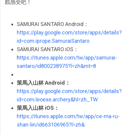
戲感受吧！
SAMURAI SANTARO Android：
https://play.google.com/store/apps/details?
id=com.iprope.SamuraiSantaro
SAMURAI SANTARO iOS：
h
ttps://itunes.apple.com/tw/app/samurai-
santaro/id800238975?l=zh&mt=8
策馬入山林 Android：
https://play.google.com/store/apps/details?
id=com.leoexe.archery&hl=zh_TW
策馬入山林 iOS：
https://itunes.apple.com/tw/app/ce-ma-ru-
shan-lin/id663106965?l=zh&