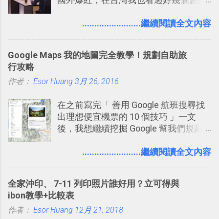
團隊使用 Slack 來做公司內部的訊息管
理，到底 Slack 有什麼魅力？它是不是
........................繼續閱讀全文內容
比起 LINE 或 Facebook 或 Email 更能有
效率的管理團隊溝通呢？我自己今年也
Google Maps 我的地圖完全教學！規劃自助旅
有機會在一個專案合作中使用了 Slack
行攻略
一段時間，我覺得它吸引人之處有三
作者：
Esor Huang
點： 1. 「 很有趣 」： Slack 裡擁有跟
3月 26, 2016
LINE 或 Facebook 一樣易於讓公司同事
在之前寫完「 善用 Google 航班搜尋找
聊天打屁、傳送有趣影音圖文的功能。
出理想便宜機票的 10 個技巧 」一文
2. 「 有效率 」：但是 Slack 的頻道、群
後，我想繼續挖掘 Google 幫我們規劃
組機制讓茶水間的聊天，不會干擾工作
自助旅行的潛力。 今天這篇文章，就深
的討論，並且星號與釘選功能讓每個同
入的來聊聊 Google 的「我的地圖」服
........................繼續閱讀全文內容
事可以從聊天中記錄重點。 3. 「 有彈性
務，這是一個可以讓我們「自訂地圖」
」： Slack 的架構可以讓每一個團隊設
的工具 ，在地圖上任意繪製地標、路
計出符合自己需求的通訊平台， Slack
全家沖印、 7-11 列印照片誰好用？立可得與
線，對商務需求來說可以打造出一張一
的軟體則讓同事可以在任何地方和公司
ibon教學+比較表
張資料地圖（例如我之前在製作一本新
保持聯繫。 如果你需要中文版的同類平
作者：
Esor Huang
書時建立的「 台灣推薦空拍地點地圖
12月 21, 2018
台，可以參考： JANDI 高效率團隊通訊