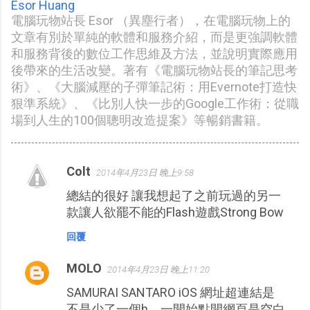
Esor Huang
電腦玩物站長 Esor （異塵行者），在電腦玩物上的
文章有別於單純的軟體和服務介紹，而是更強調軟體
和服務背後的數位工作思維及方法，並說明實際應用
後帶來的生活改變。著有《電腦玩物站長的筆記思考
術》、《大腦減壓的子彈筆記術：用Evernote打造快
狠準系統》、《比別人快一步的Google工作術：從職
場到人生的100個聰明改造提案》等暢銷書籍。
Colt
2014年4月23日 晚上9:58
留
總結的很好 讓我想起了之前玩過的另一
言
款讓人欲罷不能的Flash遊戲Strong Bow
回覆
MOLO
2014年4月23日 晚上11:20
SAMURAI SANTARO iOS 網址超連結是
不是少了一個h，一開始點開網頁是空白