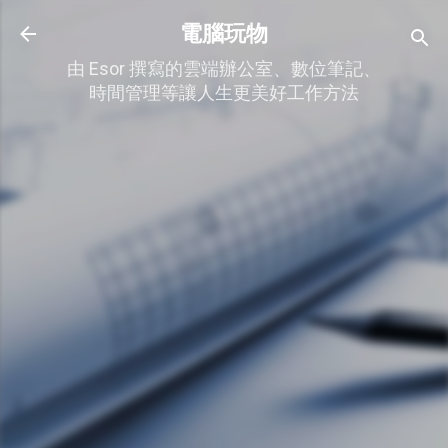
跳到主要內容
電腦玩物
由 Esor 撰寫的雲端辦公室、數位筆記、
時間管理等讓人生更美好工作方法