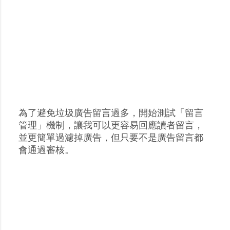
為了避免垃圾廣告留言過多，開始測試「留言
張
管理」機制，讓我可以更容易回應讀者留言，
貼
並更簡單過濾掉廣告，但只要不是廣告留言都
留
會通過審核。
言