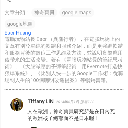
文章分類：
神奇寶貝
google maps
google地圖
Esor Huang
電腦玩物站長 Esor （異塵行者），在電腦玩物上的
文章有別於單純的軟體和服務介紹，而是更強調軟體
和服務背後的數位工作思維及方法，並說明實際應用
後帶來的生活改變。著有《電腦玩物站長的筆記思考
術》、《大腦減壓的子彈筆記術：用Evernote打造快
狠準系統》、《比別人快一步的Google工作術：從職
場到人生的100個聰明改造提案》等暢銷書籍。
Tiffany LIN
2014年4月1日 清晨7:30
留
人在歐洲，神奇寶貝研究所是在日內瓦
言
的歐洲核子總部而不是日本喔！