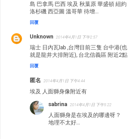
島 巴拿馬 巴西 埃及 秋葉原 華盛頓 紐約
洛杉磯 西亞圖 溫哥華 待增…
回覆
Unknown
2014年4月1日 下午2:57
瑞士 日內瓦lab ,台灣目前三隻 台中港(也
就是龍井大排附近), 台北信義區 附近2點
回覆
匿名
2014年4月1日 下午4:44
埃及 人面獅身像附近有
sabrina
2014年4月1日 下午5:22
人面獅身是在埃及的哪邊呀？
地理不太好…