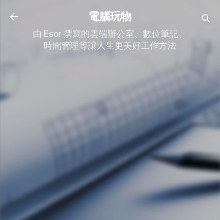
跳到主要內容
電腦玩物
由 Esor 撰寫的雲端辦公室、數位筆記、
時間管理等讓人生更美好工作方法