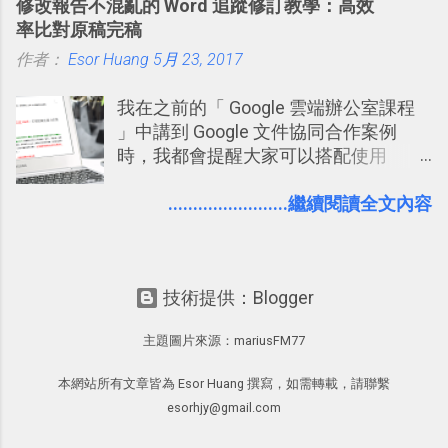
修改報告不混亂的 Word 追蹤修訂教學：高效
打造一個更自動化的電腦工作流程。
Facebook中接收到朋友互動產生的樂趣
率比對原稿完稿
與益處。例如經由Facebook專屬頁面建
作者：
Esor Huang
5月 23, 2017
立的「 電腦玩物 」粉絲專頁，我把自己
寫文章的過程，以及開始寫一篇文章前
我在之前的「 Google 雲端辦公室課程
後的思考分享上去，從讀者回饋中，我
」中講到 Google 文件協同合作案例
因此可以邊寫邊修改調整文章的方向，
時，我都會提醒大家可以搭配使用
甚至獲得一些新的資料，讓電腦玩物裡
Google 文件上的「建議操作」功能，讓
的文章發表多了一分集思廣益的趣味。
多人編輯同一份報告、文章時更加條理
........................繼續閱讀全文內容
正是Facebook在「 玩樂 」之外也是「
分明，修改更有效率。而這並非 Google
有用 」的 ，所以我才會推薦大家去使用
文件獨創功能，事實上這是來自於
它。但也因為這樣，我覺得也有必要向
Word 上優秀的文書編輯老傳統：「
讀者們分享關於Facebook這個世界最大
技術提供：Blogger
Word 追蹤修訂終於出現在 Google
通訊錄的隱私設定心得。就如同我之前
Docs！論文改稿必備 」。 但是我也發
寫過的「 Windows Live 提醒用戶管理
主題圖片來源：
mariusFM77
現，有很多原本使用 Word 進行文書處
好隱私權限－設定方法重點提示 」，社
理的朋友，不一定有發現裡面藏了一個
群服務並不是魔鬼，但上面確實會有隱
本網站所有文章皆為 Esor Huang 撰寫，如需轉載，請聯繫
叫做「追蹤修訂」的好功能，因此決定
私洩漏的問題，而除了網站服務本身應
esorhjy@gmail.com
寫一篇文章來介紹一下。 Word 的「追
該要嚴守道德與提昇技術外，用戶本身
蹤修訂」主要用在這樣的情境：老師要
也要主動的去注意隱私設定的細節。