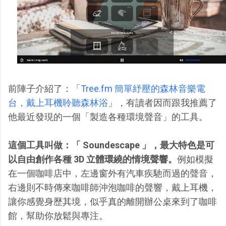
前陣子介紹了：「
Tree.fm 簡單紓壓的森林音樂電
台，戴上耳機聆聽森林浴
」，有讀者因而跟我推薦了
他最近發現的一個「製造各種環境聲音」的工具。
這個工具叫做：「 Soundescape 」，最大特色是可
以自由創作各種 3D 立體環繞的情境聲響。
例如模擬
在一個咖啡店中，左邊窗外有汽車疾馳而過的聲音，
右邊則不時傳來咖啡師沖泡咖啡的聲響，戴上耳機，
讓你感覺身歷其境，似乎真的離開辦公桌來到了咖啡
館，幫助你放鬆與專注。