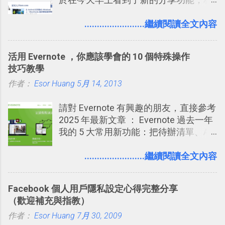
海中更深刻的記憶。 問題是，當我們一
2016/7/13 新增： 如何將網頁資料快速
信台灣用戶大多數應該也都已經可以使
次要記住 1000 個英文單字，或是一次
剪貼到 Trello？收集專案資料技巧
用新版的分享功能與隱私設定。 嚴格來
........................繼續閱讀全文內容
要準備數百個考試問題時，自己手動進
2016/8 新增： Trello 開放「強化功能」
說，這次新版設定大多數都是以前就有
行間隔記憶法的練習不是很累嗎？所以
讓免費用戶串聯 Evernote 等雲端服務
的功能，只是現在換到比較好操作的位
就有了自動化的工具，幫助我們管理要
2016/8 新增 ： Trello 卡片自訂欄位密
活用 Evernote ，你應該學會的 10 個特殊操作
置。不過有一項很實用的設定是新增
練習的記憶卡片，自動規劃要延期複習
技！最想要的強大 Trello 客製化範例教
技巧教學
的， 那就是可以 事先審查 朋友「標籤
的卡片，每天自動產生記憶練習題，這
學 2016/11 新增： [時間技客-7] 重要緊
作者：
Esor Huang
你」的內容，決定要不要讓其他朋友看
5月 14, 2013
樣的軟體中最受好評的，或許就是今天
急時間管理四象限在 Trello 活用與範本
到這些標籤。 具體來說，朋友如果把你
要推薦的 「 Anki 」 。
下載 2017/2 新增 ： Trello 團隊如何使
請對 Evernote 有興趣的朋友，直接參考
標籤在他的訊息中，或是想把你標籤在
用 Trello？ 8個專案排程協作重點技巧
2025 年最新文章 ： Evernote 過去一年
相片圖片裡，現在你都多了一個「事先
2017/6 新增： 如何用 Trello 規劃自助
我的 5 大常用新功能：把待辦清單、AI
審查」的機制，可以決定這些你被標籤
旅行？我的 Trello 行程計畫使用技巧教
辨識、長專案筆記裝進第二大腦 新功能
的內容可不可以出現在你的個人檔案塗
學 2017/7 新增： 如何讓 Trello 列表與
介紹文章： 把不同筆記中的待辦清單統
........................繼續閱讀全文內容
鴉牆上，從而禁止可能的祕密被你其他
卡片不再落落長？專案管理的5個關鍵
一管理！ Evernote 強化原本已經很好用
朋友看到。 當然，這也可以最大程度的
技巧 2017/8/23 新增 ： 如何用 Trello 做
的工作事項功能 新功能教學： Evernote
杜絕遊戲、廣告討厭的標籤行為。
子彈筆記？我的 Trello GTD 方法範例看
Facebook 個人用戶隱私設定心得完整分享
大綱收合、目錄連結、錨點連結，整理
板分享
（歡迎補充與指教）
超長筆記應用案例分享 新功能教學： 會
作者：
Esor Huang
議記錄不麻煩！我常用兩個 Evernote AI
7月 30, 2009