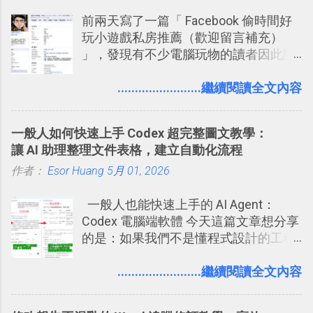
功能整理錄音、手寫筆記 更新功能教
前兩天寫了一篇「 Facebook 偷時間好
學： Evernote 新增類似 Google 文件的
玩小遊戲私房推薦（歡迎留言補充）
「免帳號登入」多人同步編輯功能
」，發現有不少電腦玩物的讀者因此開
始加入Facebook。整體來說，
Facebook確 實是目前最好的社群、社
........................繼續閱讀全文內容
交服務之一，它優秀的互動配對機制，
讓你可以在Facebook中體驗到最即時而
一般人如何快速上手 Codex 超完整圖文教學：
有趣的交友聯繫： 例如你可以看到朋友
讓 AI 助理整理文件表格，建立自動化流程
又加入了哪個社團？某位好友又出現在
作者：
Esor Huang
哪張相片中？或者有哪些朋友正熱衷於
5月 01, 2026
哪個遊戲？但也正因為如此，Facebook
一般人也能快速上手的 AI Agent：
如何分析使用你的個人資料而達到這種
Codex 電腦端軟體 今天這篇文章想分享
社群效果？則是很多人感到疑慮的部
的是：如果我們不是懂程式設計的工程
份，也是惡意程式有可能利用的部份 。
師， 一般人要怎麼快速上手 OpenAI
最新版Facebook隱私設定補充說明：
（ChatGPT） 的 Codex 工具？ 如何用
........................繼續閱讀全文內容
從Facebook隱私設定全新簡化介面設計
這個 AI 助理，協助我們處理電腦硬碟資
中看權限控管重點 我個人是推薦大家來
料夾中的工作文件、任務成果，進一步
使用Facebook的，我自己也在