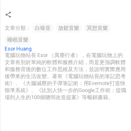
文章分類：
白噪音
放鬆音樂
冥想音樂
睡眠音樂
Esor Huang
電腦玩物站長 Esor （異塵行者），在電腦玩物上的
文章有別於單純的軟體和服務介紹，而是更強調軟體
和服務背後的數位工作思維及方法，並說明實際應用
後帶來的生活改變。著有《電腦玩物站長的筆記思考
術》、《大腦減壓的子彈筆記術：用Evernote打造快
狠準系統》、《比別人快一步的Google工作術：從職
場到人生的100個聰明改造提案》等暢銷書籍。
留
言