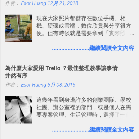
作者：
Esor Huang
書時建立的「 台灣推薦空拍地點地圖
12月 21, 2018
台，可以參考： JANDI 高效率團隊通訊
」），對生活需求來說，則可以讓我們
平台完整教學，比 Slack 更適合中文用
現在大家照片都儲存在數位手機、相
規劃自助旅行路線！ Google 「我的地
戶 。 2017/3 新增 ： Sortd for Slack：
機、硬碟或雲端，數位欣賞與分享很方
圖」在規劃自助旅行路線時可以解決許
改造 Slack 討論串介面變成專案任務排
便。但有時候就是需要拿到「實際照
多問題： 國外地點名稱地址常常難懂，
程看板
片」，例如： 小朋友學校的勞作作業 想
用自訂地圖就能自己取一個好辨識的名
要製作家庭相框 用照片來當小禮物 把照
........................繼續閱讀全文內容
稱。 在規劃路線之外，自訂地圖還能補
片貼在紙本手帳上 這時候，有什麼方法
充許多旅遊圖文資料，讓這張地圖就是
可以快速把數位照片「洗」成實體照
旅遊手冊。 好看的自訂地圖一方面旅行
為什麼大家愛用 Trello ？最佳整理教學讓事情
片？而且最好能不花時間、立即拿到、
時帶來好心情，二方面事後就是最好的
井然有序
價格也不貴呢？ 如果家裡沒有印表機
旅遊回憶之一。 自訂地圖還能跟朋友共
作者：
Esor Huang
（或是沒有好的印表機），又不想跑照
6月 08, 2015
享合作，讓彼此都能在手機上查看這次
相館，那麼這時候 「便利商店」同樣也
旅行地圖。
這幾年看到身邊許多的創業團隊、學校
提供了印照片的服務 ，而且價格不貴，
社團、辦公室裡的部門，或是個人在需
可以立即拿到，操作流程也十分簡單。
要專案管理、生活管理時，選擇了一個
之前我在電腦玩物分享過：「 不需買印
叫做「 Trello 」的雲端服務，這到底是
表機也免隨身碟， 7-11 全家雲端列印超
一個什麼樣的管理工具，讓這麼多人都
........................繼續閱讀全文內容
方便教學 」。這篇文章則從印照片出
愛用 Trello ？在電腦玩物上，我也從旁
發： 同樣的不需買印表機、不需隨身