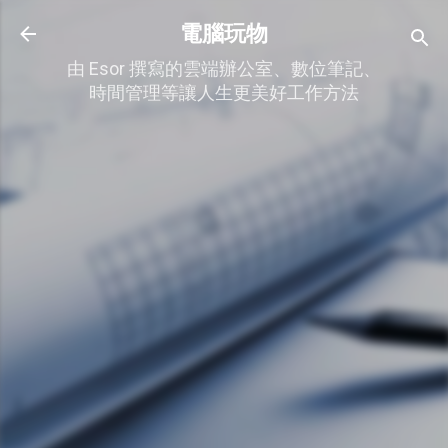
跳到主要內容
電腦玩物
由 Esor 撰寫的雲端辦公室、數位筆記、
時間管理等讓人生更美好工作方法