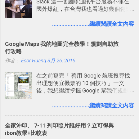
Slack 這一個團隊通訊平台服務不僅在
國外爆紅，在台灣我也看過好幾個創業
團隊使用 Slack 來做公司內部的訊息管
理，到底 Slack 有什麼魅力？它是不是
........................繼續閱讀全文內容
比起 LINE 或 Facebook 或 Email 更能有
效率的管理團隊溝通呢？我自己今年也
Google Maps 我的地圖完全教學！規劃自助旅
有機會在一個專案合作中使用了 Slack
行攻略
一段時間，我覺得它吸引人之處有三
作者：
Esor Huang
點： 1. 「 很有趣 」： Slack 裡擁有跟
3月 26, 2016
LINE 或 Facebook 一樣易於讓公司同事
在之前寫完「 善用 Google 航班搜尋找
聊天打屁、傳送有趣影音圖文的功能。
出理想便宜機票的 10 個技巧 」一文
2. 「 有效率 」：但是 Slack 的頻道、群
後，我想繼續挖掘 Google 幫我們規劃
組機制讓茶水間的聊天，不會干擾工作
自助旅行的潛力。 今天這篇文章，就深
的討論，並且星號與釘選功能讓每個同
入的來聊聊 Google 的「我的地圖」服
........................繼續閱讀全文內容
事可以從聊天中記錄重點。 3. 「 有彈性
務，這是一個可以讓我們「自訂地圖」
」： Slack 的架構可以讓每一個團隊設
的工具 ，在地圖上任意繪製地標、路
計出符合自己需求的通訊平台， Slack
全家沖印、 7-11 列印照片誰好用？立可得與
線，對商務需求來說可以打造出一張一
的軟體則讓同事可以在任何地方和公司
ibon教學+比較表
張資料地圖（例如我之前在製作一本新
保持聯繫。 如果你需要中文版的同類平