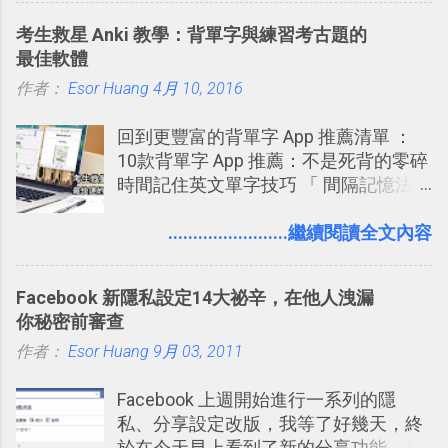
敲側擊的角度，寫過幾篇「 Trello 概
碟，就能快速印出高品質的照片成品。
考生救星 Anki 教學：背單字與練習考古題的
念」的管理教學文章： 把 Evernote 當
最佳軟體
作 Trello！ Kanbanote 筆記看板管理法
作者：
Esor Huang
Google Drive 變身 Trello ！幫雲端硬碟
4月 10, 2016
建立專案看板 但是，我自己也一直使用
回到更豐富的背單字 App 推薦清單 ：
著 Trello ，卻還沒有在電腦玩物上寫過
10款背單字 App 推薦：不是死背的零碎
一篇完整的介紹！雖然錯過了幾年前第
時間記住英文單字技巧 「 間隔記憶法
一時間推薦 Trello 的時機，但在這段時
」，是指透過特定時間的反覆記憶，把
間的使用經驗下，剛好可以讓我整理沉
短期記憶變成長期記憶。 舉例來說我今
........................繼續閱讀全文內容
澱自己的使用方法，歸納出「 為什麼值
天記住一個單字，相關一兩天之後我可
得試試看 Trello 的關鍵特色 」，然後轉
能快要忘記，這時再次複習，記憶就增
化成這篇文章深入淺出的 Trello 上手教
Facebook 新隱私設定14大祕辛，在他人洩漏
強；然後下次快要忘記可能變成相隔一
學。 2015/6/13 新增： 免費專案管理軟
你秘密前審查
個禮拜，這時再次複習，就能把記憶強
體推薦！困難計畫簡單管理 13 種工具
作者：
Esor Huang
化，讓記憶延長到可能半個月；那時候
9月 03, 2011
2016 年新增 ： 如何將 Trello 切換到繁
再做一次複習，或許我們就擁有了接下
體中文版？網頁 App 全中文化
Facebook 上週開始進行一系列的隱
來一個月的記憶長度！就這樣反覆慢慢
2016/7/7 新增 ： 如何活用 Trello 記
私、分享設定改版，我等了好幾天，終
拉長時間練習，就能讓一個東西成為腦
帳？我的理財計畫心得與看板範本
於在今天早上看到了新的分享功能，相