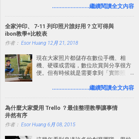
入的來聊聊 Google 的「我的地圖」服
........................繼續閱讀全文內容
事可以從聊天中記錄重點。 3. 「 有彈性
務，這是一個可以讓我們「自訂地圖」
」： Slack 的架構可以讓每一個團隊設
的工具 ，在地圖上任意繪製地標、路
計出符合自己需求的通訊平台， Slack
全家沖印、 7-11 列印照片誰好用？立可得與
線，對商務需求來說可以打造出一張一
的軟體則讓同事可以在任何地方和公司
ibon教學+比較表
張資料地圖（例如我之前在製作一本新
保持聯繫。 如果你需要中文版的同類平
作者：
Esor Huang
書時建立的「 台灣推薦空拍地點地圖
12月 21, 2018
台，可以參考： JANDI 高效率團隊通訊
」），對生活需求來說，則可以讓我們
平台完整教學，比 Slack 更適合中文用
現在大家照片都儲存在數位手機、相
規劃自助旅行路線！ Google 「我的地
戶 。 2017/3 新增 ： Sortd for Slack：
機、硬碟或雲端，數位欣賞與分享很方
圖」在規劃自助旅行路線時可以解決許
改造 Slack 討論串介面變成專案任務排
便。但有時候就是需要拿到「實際照
多問題： 國外地點名稱地址常常難懂，
程看板
片」，例如： 小朋友學校的勞作作業 想
用自訂地圖就能自己取一個好辨識的名
要製作家庭相框 用照片來當小禮物 把照
........................繼續閱讀全文內容
稱。 在規劃路線之外，自訂地圖還能補
片貼在紙本手帳上 這時候，有什麼方法
充許多旅遊圖文資料，讓這張地圖就是
可以快速把數位照片「洗」成實體照
旅遊手冊。 好看的自訂地圖一方面旅行
為什麼大家愛用 Trello ？最佳整理教學讓事情
片？而且最好能不花時間、立即拿到、
時帶來好心情，二方面事後就是最好的
井然有序
價格也不貴呢？ 如果家裡沒有印表機
旅遊回憶之一。 自訂地圖還能跟朋友共
作者：
Esor Huang
（或是沒有好的印表機），又不想跑照
6月 08, 2015
享合作，讓彼此都能在手機上查看這次
相館，那麼這時候 「便利商店」同樣也
旅行地圖。