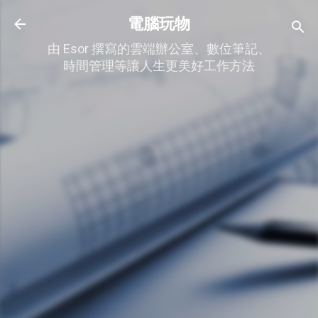
跳到主要內容
電腦玩物
由 Esor 撰寫的雲端辦公室、數位筆記、
時間管理等讓人生更美好工作方法