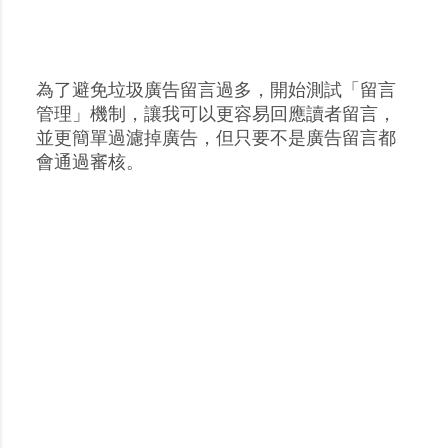
為了避免垃圾廣告留言過多，開始測試「留言
張
管理」機制，讓我可以更容易回應讀者留言，
貼
並更簡單過濾掉廣告，但只要不是廣告留言都
留
會通過審核。
言