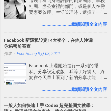
這幾年看到身邊許多的創業團隊、學校
提供了印照片的服務 ，而且價格不貴，
社團、辦公室裡的部門，或是個人在需
可以立即拿到，操作流程也十分簡單。
要專案管理、生活管理時，選擇了一個
之前我在電腦玩物分享過：「 不需買印
叫做「 Trello 」的雲端服務，這到底是
表機也免隨身碟， 7-11 全家雲端列印超
一個什麼樣的管理工具，讓這麼多人都
........................繼續閱讀全文內容
方便教學 」。這篇文章則從印照片出
愛用 Trello ？在電腦玩物上，我也從旁
發： 同樣的不需買印表機、不需隨身
敲側擊的角度，寫過幾篇「 Trello 概
碟，就能快速印出高品質的照片成品。
Facebook 新隱私設定14大祕辛，在他人洩漏
念」的管理教學文章： 把 Evernote 當
你秘密前審查
作 Trello！ Kanbanote 筆記看板管理法
作者：
Esor Huang
Google Drive 變身 Trello ！幫雲端硬碟
9月 03, 2011
建立專案看板 但是，我自己也一直使用
Facebook 上週開始進行一系列的隱
著 Trello ，卻還沒有在電腦玩物上寫過
私、分享設定改版，我等了好幾天，終
一篇完整的介紹！雖然錯過了幾年前第
於在今天早上看到了新的分享功能，相
一時間推薦 Trello 的時機，但在這段時
信台灣用戶大多數應該也都已經可以使
間的使用經驗下，剛好可以讓我整理沉
用新版的分享功能與隱私設定。 嚴格來
........................繼續閱讀全文內容
澱自己的使用方法，歸納出「 為什麼值
說，這次新版設定大多數都是以前就有
得試試看 Trello 的關鍵特色 」，然後轉
的功能，只是現在換到比較好操作的位
化成這篇文章深入淺出的 Trello 上手教
一般人如何快速上手 Codex 超完整圖文教學：
置。不過有一項很實用的設定是新增
學。 2015/6/13 新增： 免費專案管理軟