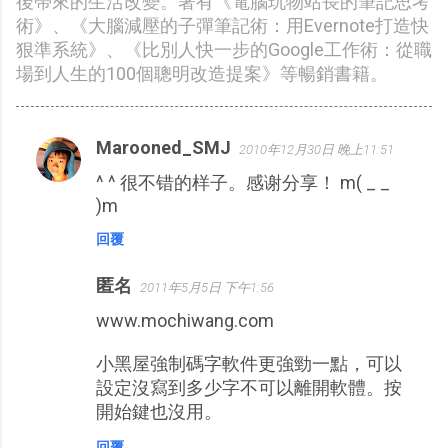
後帶來的生活改變。著有《電腦玩物站長的筆記思考
術》、《大腦減壓的子彈筆記術：用Evernote打造快
狠準系統》、《比別人快一步的Google工作術：從職
場到人生的100個聰明改造提案》等暢銷書籍。
Marooned_SMJ
2010年12月30日 晚上11:51
留
^ ^ 很不错的样子。感谢分享！ m( _ _
言
)m
回覆
匿名
2011年5月5日 下午1:56
www.mochiwang.com
小黑屋強制碼字軟件更強勁一點，可以
設定沒寫到多少字不可以離開軟體。按
開始鍵也沒用。
回覆