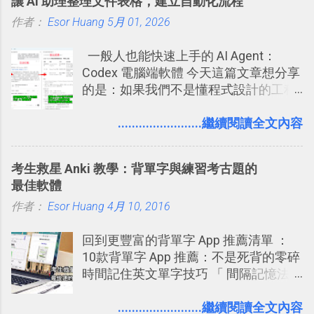
讓 AI 助理整理文件表格，建立自動化流程
的， 那就是可以 事先審查 朋友「標籤
體推薦！困難計畫簡單管理 13 種工具
作者：
Esor Huang
你」的內容，決定要不要讓其他朋友看
5月 01, 2026
2016 年新增 ： 如何將 Trello 切換到繁
到這些標籤。 具體來說，朋友如果把你
體中文版？網頁 App 全中文化
一般人也能快速上手的 AI Agent：
標籤在他的訊息中，或是想把你標籤在
2016/7/7 新增 ： 如何活用 Trello 記
Codex 電腦端軟體 今天這篇文章想分享
相片圖片裡，現在你都多了一個「事先
帳？我的理財計畫心得與看板範本
的是：如果我們不是懂程式設計的工程
審查」的機制，可以決定這些你被標籤
2016/7/13 新增： 如何將網頁資料快速
師， 一般人要怎麼快速上手 OpenAI
的內容可不可以出現在你的個人檔案塗
剪貼到 Trello？收集專案資料技巧
（ChatGPT） 的 Codex 工具？ 如何用
........................繼續閱讀全文內容
鴉牆上，從而禁止可能的祕密被你其他
2016/8 新增： Trello 開放「強化功能」
這個 AI 助理，協助我們處理電腦硬碟資
朋友看到。 當然，這也可以最大程度的
讓免費用戶串聯 Evernote 等雲端服務
料夾中的工作文件、任務成果，進一步
杜絕遊戲、廣告討厭的標籤行為。
2016/8 新增 ： Trello 卡片自訂欄位密
考生救星 Anki 教學：背單字與練習考古題的
打造一個更自動化的電腦工作流程。
技！最想要的強大 Trello 客製化範例教
最佳軟體
學 2016/11 新增： [時間技客-7] 重要緊
作者：
Esor Huang
4月 10, 2016
急時間管理四象限在 Trello 活用與範本
下載 2017/2 新增 ： Trello 團隊如何使
回到更豐富的背單字 App 推薦清單 ：
用 Trello？ 8個專案排程協作重點技巧
10款背單字 App 推薦：不是死背的零碎
2017/6 新增： 如何用 Trello 規劃自助
時間記住英文單字技巧 「 間隔記憶法
旅行？我的 Trello 行程計畫使用技巧教
」，是指透過特定時間的反覆記憶，把
學 2017/7 新增： 如何讓 Trello 列表與
短期記憶變成長期記憶。 舉例來說我今
........................繼續閱讀全文內容
卡片不再落落長？專案管理的5個關鍵