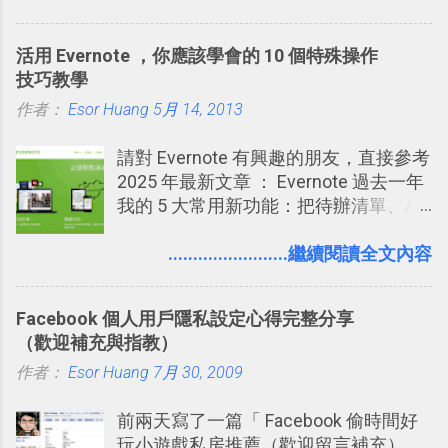
天記住一個單字，相關一兩天之後我可
技巧 2017/8/23 新增 ： 如何用 Trello 做
能快要忘記，這時再次複習，記憶就增
子彈筆記？我的 Trello GTD 方法範例看
活用 Evernote ，你應該學會的 10 個特殊操作
強；然後下次快要忘記可能變成相隔一
板分享
技巧教學
個禮拜，這時再次複習，就能把記憶強
作者：
Esor Huang
化，讓記憶延長到可能半個月；那時候
5月 14, 2013
再做一次複習，或許我們就擁有了接下
請對 Evernote 有興趣的朋友，直接參考
來一個月的記憶長度！就這樣反覆慢慢
2025 年最新文章 ： Evernote 過去一年
拉長時間練習，就能讓一個東西成為腦
我的 5 大常用新功能：把待辦清單、AI
海中更深刻的記憶。 問題是，當我們一
辨識、長專案筆記裝進第二大腦 新功能
次要記住 1000 個英文單字，或是一次
介紹文章： 把不同筆記中的待辦清單統
........................繼續閱讀全文內容
要準備數百個考試問題時，自己手動進
一管理！ Evernote 強化原本已經很好用
行間隔記憶法的練習不是很累嗎？所以
的工作事項功能 新功能教學： Evernote
就有了自動化的工具，幫助我們管理要
Facebook 個人用戶隱私設定心得完整分享
大綱收合、目錄連結、錨點連結，整理
練習的記憶卡片，自動規劃要延期複習
（歡迎補充與指教）
超長筆記應用案例分享 新功能教學： 會
的卡片，每天自動產生記憶練習題，這
作者：
Esor Huang
議記錄不麻煩！我常用兩個 Evernote AI
7月 30, 2009
樣的軟體中最受好評的，或許就是今天
功能整理錄音、手寫筆記 更新功能教
要推薦的 「 Anki 」 。
前兩天寫了一篇「 Facebook 偷時間好
學： Evernote 新增類似 Google 文件的
玩小遊戲私房推薦（歡迎留言補充）
「免帳號登入」多人同步編輯功能