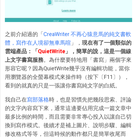
之前介紹過的「
CreaWriter 不再心猿意馬的純文書軟
體，寫作在人境卻無車馬喧
」，
現在有了一個類似的
雲端產品：「
QuietWrite
」，簡單的說，這是一個線
上文字書寫服務
。為什麼要特地用「書寫」兩個字來
形容它呢？因為QuietWrite幾乎沒有編輯功能，當你
用瀏覽器的全螢幕模式來操作時（按下〔F11〕），
看到的就真的只是一張讓你書寫純文字的白紙。
我自己在
寫部落格
時，也是習慣先把幾段思索、評論
的文字內容寫下來，通常這邊要佔用完成一篇文章中
最多比例的時間，而且需要非常專心投入以讓自己切
換到寫作模式。後續才是補上圖片、說明步驟、編輯
修改格式等等，但這時候的動作都只是簡單收尾而