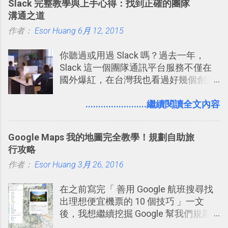
Slack 完整教學與上手心得：找到正確的團隊
Codex 這樣的 AI 工作作進階處理。
溝通之道
作者：
Esor Huang
6月 12, 2015
你聽過或用過 Slack 嗎？過去一年，
Slack 這一個團隊通訊平台服務不僅在
國外爆紅，在台灣我也看過好幾個創業
團隊使用 Slack 來做公司內部的訊息管
理，到底 Slack 有什麼魅力？它是不是
........................繼續閱讀全文內容
比起 LINE 或 Facebook 或 Email 更能有
效率的管理團隊溝通呢？我自己今年也
Google Maps 我的地圖完全教學！規劃自助旅
有機會在一個專案合作中使用了 Slack
行攻略
一段時間，我覺得它吸引人之處有三
作者：
Esor Huang
點： 1. 「 很有趣 」： Slack 裡擁有跟
3月 26, 2016
LINE 或 Facebook 一樣易於讓公司同事
在之前寫完「 善用 Google 航班搜尋找
聊天打屁、傳送有趣影音圖文的功能。
出理想便宜機票的 10 個技巧 」一文
2. 「 有效率 」：但是 Slack 的頻道、群
後，我想繼續挖掘 Google 幫我們規劃
組機制讓茶水間的聊天，不會干擾工作
自助旅行的潛力。 今天這篇文章，就深
的討論，並且星號與釘選功能讓每個同