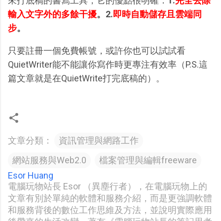
來打底稿的書寫工具，它的優點很明確：
1.
完全去除
輸入文字外的多餘干擾
。2.
即時自動儲存且雲端同
步
。
只要註冊一個免費帳號，或許你也可以試試看
QuietWriter能不能讓你寫作時更專注有效率（P.S.這
篇文章就是在QuietWrite打完底稿的）。
文章分類：
資訊管理與網路工作
網站服務與Web2.0
檔案管理與編輯freeware
Esor Huang
電腦玩物站長 Esor （異塵行者），在電腦玩物上的
文章有別於單純的軟體和服務介紹，而是更強調軟體
和服務背後的數位工作思維及方法，並說明實際應用