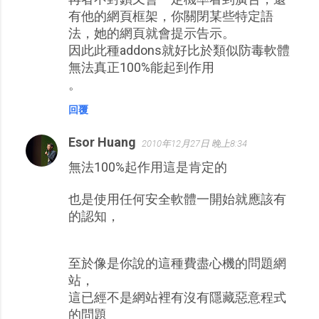
有他的網頁框架，你關閉某些特定語
法，她的網頁就會提示告示。
因此此種addons就好比於類似防毒軟體
無法真正100%能起到作用
。
回覆
Esor Huang
2010年12月27日 晚上8:34
無法100%起作用這是肯定的
也是使用任何安全軟體一開始就應該有
的認知，
至於像是你說的這種費盡心機的問題網
站，
這已經不是網站裡有沒有隱藏惡意程式
的問題