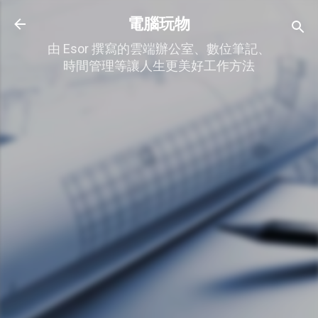
跳到主要內容
電腦玩物
由 Esor 撰寫的雲端辦公室、數位筆記、
時間管理等讓人生更美好工作方法