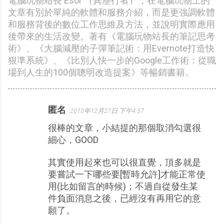
電腦玩物站長 Esor （異塵行者），在電腦玩物上的
文章有別於單純的軟體和服務介紹，而是更強調軟體
和服務背後的數位工作思維及方法，並說明實際應用
後帶來的生活改變。著有《電腦玩物站長的筆記思考
術》、《大腦減壓的子彈筆記術：用Evernote打造快
狠準系統》、《比別人快一步的Google工作術：從職
場到人生的100個聰明改造提案》等暢銷書籍。
匿名
2010年12月27日 下午4:57
留
很棒的文章，小結提的那個取消勾選很
言
細心，GOOD
其實使用起來也可以很直覺，頂多就是
要嘗試一下哪些要[暫時允許]才能正常使
用(比如留言的時候)；不過自從發生某
件負面消息之後，已經沒有再用它的意
願了。