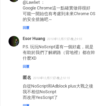
@Lawliet ：
Google Chrome這一點確實做得很好
可能一開始也有考慮到未來Chrome OS
的安全措施吧～
回覆
Esor Huang
2010年12月27日 晚上9:55
P.S. 玩玩NoScript還有一個好處，就是
有助於我們了解網路（背地裡）都在幹
什麼XD
回覆
匿名
2010年12月27日 晚上10:15
自從NoScript和Adblock plus大戰之後
我不相信NoScript
而改用YesScript了
回覆