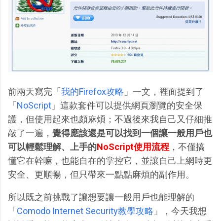
前兩天寫完「
我的Firefox攻略
」一文，裡面提到了
「
NoScript
」這款套件可以提供網頁瀏覽的安全保
護，但使用起來也頗麻煩；不過後來我自己又仔細推
敲了一遍，
覺得應該還是可以找到一個讓一般用戶也
可以輕鬆理解、上手的
NoScript使用流程
，不僅搞
懂它在幹嘛，也能自在的掌控它，並讓自己上網時更
安全、更順暢，但只帶來一點點麻煩的副作用。
所以既之前挑戰了讓想要讓一般用戶也能理解的
「
Comodo Internet Security教學攻略
」，今天我想