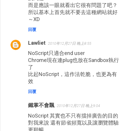
而是應該一眼就看出它很有問題了吧？
所以基本上首先就不要去這種網站就好
～XD
回覆
Lawliet
2010年12月27日 晚上8:55
NoScript只適合end user
Chrome現在連plug也放在Sandbox執行
了
比起NoScript，這作法乾脆，也更為有
效
回覆
鐵掌不會飄
2010年12月27日 晚上9:04
NoScript 其實也不只有擋掉廣告的目的
對我來說 還有節省頻寬以及讓瀏覽體驗
更順暢