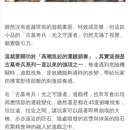
雖然沒有超越世俗的遊戲畫面、特效或音樂，但這款
小品的「古墓奇兵：光之守護者」仍然充滿了視覺、
聽覺吸引力。
這就要歸功於「高潮迭起的運鏡節奏」，其實這倒是
古墓奇兵系列一直以來的強項之一
，每逢遇到危險機
關時，遊戲視角、音效總能夠適時的改變，帶給玩家
彷彿電影情節般的刺激節奏感。
在「古墓奇兵：光之守護者」遊戲裡，也常常會出現
因應情節的運鏡變化，雖然還是都在45度俯瞰視角，
但拉遠、拉近之間，讓玩家可以跟著即將崩塌的大
橋、步步逼近的巨石、隨處噴發的岩漿與掉落的隕石
而聚精會神的融入於遊戲之中。