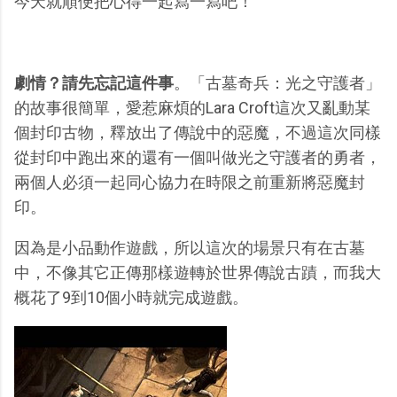
今天就順便把心得一起寫一寫吧！
劇情？請先忘記這件事
。「古墓奇兵：光之守護者」
的故事很簡單，愛惹麻煩的Lara Croft這次又亂動某
個封印古物，釋放出了傳說中的惡魔，不過這次同樣
從封印中跑出來的還有一個叫做光之守護者的勇者，
兩個人必須一起同心協力在時限之前重新將惡魔封
印。
因為是小品動作遊戲，所以這次的場景只有在古墓
中，不像其它正傳那樣遊轉於世界傳說古蹟，而我大
概花了9到10個小時就完成遊戲。