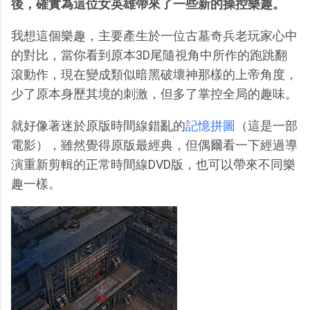
後，確實為這位女英雄帶來了一些新的操控樂趣。
我想這個樂趣，主要產生於一位古墓奇兵老玩家心中
的對比，當你看到原本3D尾隨視角中所作的跑跳翻
滾動作，現在變成類似暗黑破壞神那樣的上帝角度，
少了原本身歷其境的刺激，但多了掌控全局的趣味。
就好像著迷於原版時間線錯亂的
記憶拼圖
（這是一部
電影），雖然覺得原版最經典，但偶爾看一下經過導
演重新剪輯的正常時間線DVD版，也可以帶來不同樂
趣一樣。