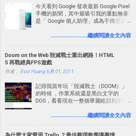
今天看到 Google 發表最新 Google Pixel
不管是採用什麼樣的方式利用Twitter，
手機的新聞，其中最吸引我的重點無非
沒有人會有意見，這是我覺得Twitter很
是「 Google 個人助理」成為手機更重
自由也很有趣的一個地方，我可以無拘
要且更有用的功能，有國外媒體稱：
無束的在上面塑造、表現我自己，或是
「這是他使用過最聰明的一台智慧型手
........................繼續閱讀全文內容
利用Twitter來嘗試各種可能。例如 目前
機。」 「 Google 個人助理」有更人性
我試圖將自己的Twitter打造成「 小電腦
化的應答方式，可以解答我們的各種詢
玩物 」的型態 ，我會在上面持續的丟一
Doom on the Web 毀滅戰士重出網路！HTML
問、可以找出特殊的照片、可以規劃我
些軟體更新、網站服務的資訊，未來也
5 再戰經典FPS遊戲
們的行程，也能幫我們安排時間。 其實
很想試試看是否能加入短評，或者對於
作者：
Esor Huang
如果單從後面幾個「功能面」來看， 這
6月 01, 2011
電腦玩物介紹過的資訊作補充，讓我的
些「 智慧型 Google 助理 」功能早已經
Twitter可以作為簡單的、即時的、隨想
記得我當年玩「毀滅戰士（DOOM）」
內建在我們的 Google 系統中，甚至大
的 碎碎念版電腦玩物 。不過你不需要像
的時候 ，作業系統還是黑白文字的
多在 Android 與 iPhone 手機上都能使
我這麼認真，因為 我也很喜歡在Twitter
DOS，看看現在一整個華麗眩目到不行
用。
上面看到各種突如其來的生活雜感、毫
的各種第一人稱射擊遊戲，但做為我玩
無來由的牢騷困擾，因為這些碎碎念就
過的第一款 FPS遊戲 （應該也是世界上
........................繼續閱讀全文內容
好像把大家的生活用一種很自然無隔
的FPS鼻祖？），DOOM的刺激記憶與
閡、但又基本上不互相打擾的方式結合
興奮之情卻不會忘記，即使從現在眼光
在一起了 。 講了那麼多，其實類似
為什麼大家愛用 Trello ？最佳整理教學讓事情