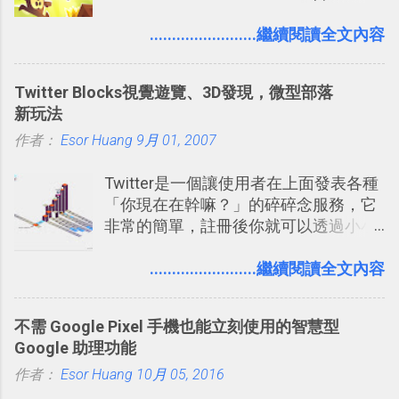
發團隊，有沒有辦法在成名作之後，再
表機也免隨身碟， 7-11 全家雲端列印超
次推出另外一個足以撼動市場，並且有
........................繼續閱讀全文內容
方便教學 」。這篇文章則從印照片出
著全新顛覆創意的作品呢？現在，或許
發： 同樣的不需買印表機、不需隨身
我們將看到這樣的例子！ 今天要推薦的
碟，就能快速印出高品質的照片成品。
Twitter Blocks視覺遊覽、3D發現，微型部落
是另外一款非常知名系列作「 Cut the
新玩法
Rope （割繩子） 」的開發公司
作者：
Esor Huang
ZeptoLab ，在玩了幾個割繩子變形後，
9月 01, 2007
前幾天推出了他們宣傳已久的全新作
Twitter是一個讓使用者在上面發表各種
品：「 King of Thieves 」，這是一款
「你現在在幹嘛？」的碎碎念服務，它
玩法與眾不同的 PVP 偷竊對戰遊戲 。
非常的簡單，註冊後你就可以透過小小
的視窗發表任何不超過140個字元的短
文，你可以真的在上面說明你在做什
........................繼續閱讀全文內容
麼，你也可以利用它來發表很短很短的
想法或評論，你當然可以透過它來發表
不需 Google Pixel 手機也能立刻使用的智慧型
牢騷，或許你也想要透過Twitter來詢問
Google 助理功能
什麼事情。各式各樣被發表的
作者：
Esor Huang
「twitter」會像資訊之河一樣在首頁、
10月 05, 2016
各個使用者ˋ追隨者之間穿流不息，但是