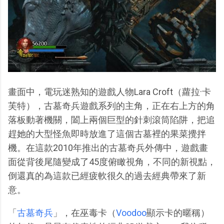
畫面中，電玩迷熟知的遊戲人物Lara Croft（蘿拉·卡
芙特），古墓奇兵遊戲系列的主角，正在右上方的角
落板動著機關，闔上兩個巨型的針刺滾筒陷阱，把追
趕她的大型怪魚即時放進了這個古墓裡的果菜攪拌
機。在這款2010年推出的古墓奇兵外傳中，遊戲畫
面從背後尾隨變成了45度俯瞰視角，不同的新視點，
倒還真的為這款已經疲軟很久的過去經典帶來了新
意。
「
古墓奇兵
」，在巫毒卡（
Voodoo
顯示卡的暱稱）