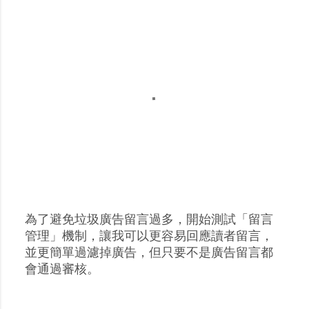
為了避免垃圾廣告留言過多，開始測試「留言
張
管理」機制，讓我可以更容易回應讀者留言，
貼
並更簡單過濾掉廣告，但只要不是廣告留言都
留
會通過審核。
言