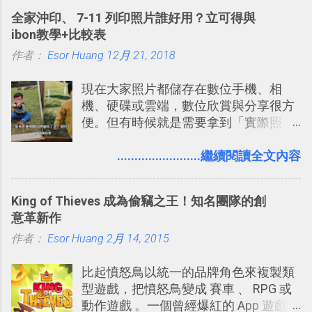
的工具 ，在地圖上任意繪製地標、路
計出符合自己需求的通訊平台， Slack
全家沖印、 7-11 列印照片誰好用？立可得與
線，對商務需求來說可以打造出一張一
的軟體則讓同事可以在任何地方和公司
ibon教學+比較表
張資料地圖（例如我之前在製作一本新
保持聯繫。 如果你需要中文版的同類平
作者：
Esor Huang
書時建立的「 台灣推薦空拍地點地圖
12月 21, 2018
台，可以參考： JANDI 高效率團隊通訊
」），對生活需求來說，則可以讓我們
平台完整教學，比 Slack 更適合中文用
現在大家照片都儲存在數位手機、相
規劃自助旅行路線！ Google 「我的地
戶 。 2017/3 新增 ： Sortd for Slack：
機、硬碟或雲端，數位欣賞與分享很方
圖」在規劃自助旅行路線時可以解決許
改造 Slack 討論串介面變成專案任務排
便。但有時候就是需要拿到「實際照
多問題： 國外地點名稱地址常常難懂，
程看板
片」，例如： 小朋友學校的勞作作業 想
用自訂地圖就能自己取一個好辨識的名
要製作家庭相框 用照片來當小禮物 把照
........................繼續閱讀全文內容
稱。 在規劃路線之外，自訂地圖還能補
片貼在紙本手帳上 這時候，有什麼方法
充許多旅遊圖文資料，讓這張地圖就是
可以快速把數位照片「洗」成實體照
旅遊手冊。 好看的自訂地圖一方面旅行
King of Thieves 成為偷竊之王！知名團隊的創
片？而且最好能不花時間、立即拿到、
時帶來好心情，二方面事後就是最好的
意革新作
價格也不貴呢？ 如果家裡沒有印表機
旅遊回憶之一。 自訂地圖還能跟朋友共
作者：
Esor Huang
（或是沒有好的印表機），又不想跑照
2月 14, 2015
享合作，讓彼此都能在手機上查看這次
相館，那麼這時候 「便利商店」同樣也
旅行地圖。
比起憤怒鳥以統一的品牌角色來複製類
提供了印照片的服務 ，而且價格不貴，
型遊戲，把憤怒鳥變成 賽車 、 RPG 或
可以立即拿到，操作流程也十分簡單。
動作遊戲 。一個曾經爆紅的 App 遊戲開
之前我在電腦玩物分享過：「 不需買印