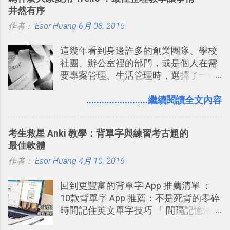
來看DOOM的畫面簡直慘不忍睹，但如
Twitter的服務目前並不少見，台灣
井然有序
果重新拿起電鋸闖蕩在血腥的迷宮中，
Buboo 、大陸的 飯否 都是很優秀的
作者：
Esor Huang
想必還是會有一番美好的回味。 還好我
6月 08, 2015
Twitter型服務，而最近一向簡約的
們擁有支援 HTML 5 的瀏覽器！在「
Twitter開始推出一些新功能，尤其是今
這幾年看到身邊許多的創業團隊、學校
Mozilla Demo Studio 」網站提供了讓技
天推出的「 Twitter Blocks 」更是一個
社團、辦公室裡的部門，或是個人在需
術人員交流HTML、CSS、Javascript新
值得一玩的3D視覺化功能，下面就來分
要專案管理、生活管理時，選擇了一個
玩意的園地，而其中一個最新的作品，
享一下我玩這個新功能的一些感想。
叫做「 Trello 」的雲端服務，這到底是
就是「DOOM on the Web」，毀滅戰士
Twitter： http://twitter.com/home
一個什麼樣的管理工具，讓這麼多人都
........................繼續閱讀全文內容
一代的網頁版！ 這款「 DOOM on the
Twitter Blocks：
愛用 Trello ？在電腦玩物上，我也從旁
Web 」採用HTML 5相關技術重建而成
http://explore.twitter.com/ 電腦玩物情
敲側擊的角度，寫過幾篇「 Trello 概
，把原本遊戲的場景與功能搬上瀏覽器
蒐小誌： http://twitter.com/esorhjy
考生救星 Anki 教學：背單字與練習考古題的
念」的管理教學文章： 把 Evernote 當
內，玩家可以免費上網通關！不過目前
Twitter除了自顧自的碎碎念外，你可以
最佳軟體
作 Trello！ Kanbanote 筆記看板管理法
因為技術限制， 主要支援的瀏覽器為
用「Follow」的方式來跟隨其它的使用
作者：
Esor Huang
Google Drive 變身 Trello ！幫雲端硬碟
4月 10, 2016
Firefox 4 和Safari ，而 Google Chrome
者，只要進入該使用者的個人頁面，然
建立專案看板 但是，我自己也一直使用
執行上可能會有些問題。
後在最上方按下﹝Follow﹞即可。 這種
回到更豐富的背單字 App 推薦清單 ：
著 Trello ，卻還沒有在電腦玩物上寫過
跟隨者、被跟隨者的概念是Twitter另一
10款背單字 App 推薦：不是死背的零碎
一篇完整的介紹！雖然錯過了幾年前第
個非常好玩的地方 ，所以 這次的
時間記住英文單字技巧 「 間隔記憶法
一時間推薦 Trello 的時機，但在這段時
Twitter Blocks很強調這個人際網路的概
」，是指透過特定時間的反覆記憶，把
間的使用經驗下，剛好可以讓我整理沉
念 ，如果說這一次的Twitter Blocks的