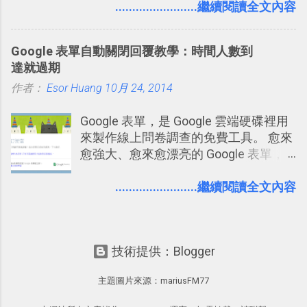
短期記憶變成長期記憶。 舉例來說我今
........................繼續閱讀全文內容
澱自己的使用方法，歸納出「 為什麼值
3D視圖有什麼用途的話，就是 它可以讓
天記住一個單字，相關一兩天之後我可
得試試看 Trello 的關鍵特色 」，然後轉
你非常方便、好玩、即興的擴展你的
能快要忘記，這時再次複習，記憶就增
化成這篇文章深入淺出的 Trello 上手教
Twit...
Google 表單自動關閉回覆教學：時間人數到
強；然後下次快要忘記可能變成相隔一
學。 2015/6/13 新增： 免費專案管理軟
達就過期
個禮拜，這時再次複習，就能把記憶強
體推薦！困難計畫簡單管理 13 種工具
作者：
Esor Huang
化，讓記憶延長到可能半個月；那時候
10月 24, 2014
2016 年新增 ： 如何將 Trello 切換到繁
再做一次複習，或許我們就擁有了接下
體中文版？網頁 App 全中文化
Google 表單，是 Google 雲端硬碟裡用
來一個月的記憶長度！就這樣反覆慢慢
2016/7/7 新增 ： 如何活用 Trello 記
來製作線上問卷調查的免費工具。 愈來
拉長時間練習，就能讓一個東西成為腦
帳？我的理財計畫心得與看板範本
愈強大、愈來愈漂亮的 Google 表單，
海中更深刻的記憶。 問題是，當我們一
2016/7/13 新增： 如何將網頁資料快速
可是設計出各式各樣擁有專業問題、滿
次要記住 1000 個英文單字，或是一次
剪貼到 Trello？收集專案資料技巧
足特殊調查需求的精美問卷，如果你還
........................繼續閱讀全文內容
要準備數百個考試問題時，自己手動進
2016/8 新增： Trello 開放「強化功能」
不知道怎麼活用他的基本功能，那麼一
行間隔記憶法的練習不是很累嗎？所以
讓免費用戶串聯 Evernote 等雲端服務
定要參考下面三篇我在電腦玩物中所寫
就有了自動化的工具，幫助我們管理要
2016/8 新增 ： Trello 卡片自訂欄位密
的一系列教學，從基本功能到隱藏功
練習的記憶卡片，自動規劃要延期複習
技！最想要的強大 Trello 客製化範例教
技術提供：Blogger
能，會帶你上手這個好用的工具： 設計
的卡片，每天自動產生記憶練習題，這
學 2016/11 新增： [時間技客-7] 重要緊
問卷調查快速免費，新版線上 Google
樣的軟體中最受好評的，或許就是今天
急時間管理四象限在 Trello 活用與範本
主題圖片來源：
mariusFM77
form 表單教學 不再只有醜醜範本！如
要推薦的 「 Anki 」 。
下載 2017/2 新增 ： Trello 團隊如何使
何幫 Google 表單美化背景外觀？
用 Trello？ 8個專案排程協作重點技巧