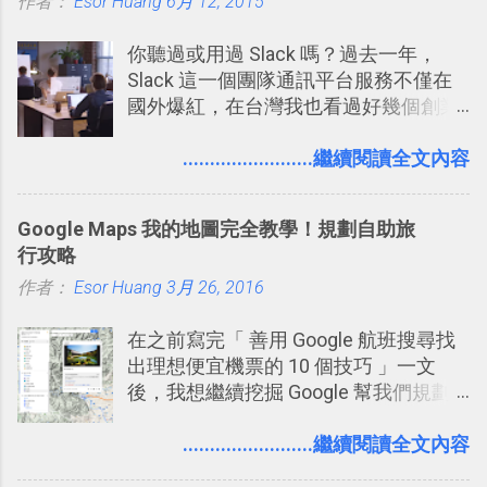
作者：
Esor Huang
6月 12, 2015
你聽過或用過 Slack 嗎？過去一年，
Slack 這一個團隊通訊平台服務不僅在
國外爆紅，在台灣我也看過好幾個創業
團隊使用 Slack 來做公司內部的訊息管
理，到底 Slack 有什麼魅力？它是不是
........................繼續閱讀全文內容
比起 LINE 或 Facebook 或 Email 更能有
效率的管理團隊溝通呢？我自己今年也
Google Maps 我的地圖完全教學！規劃自助旅
有機會在一個專案合作中使用了 Slack
行攻略
一段時間，我覺得它吸引人之處有三
作者：
Esor Huang
點： 1. 「 很有趣 」： Slack 裡擁有跟
3月 26, 2016
LINE 或 Facebook 一樣易於讓公司同事
在之前寫完「 善用 Google 航班搜尋找
聊天打屁、傳送有趣影音圖文的功能。
出理想便宜機票的 10 個技巧 」一文
2. 「 有效率 」：但是 Slack 的頻道、群
後，我想繼續挖掘 Google 幫我們規劃
組機制讓茶水間的聊天，不會干擾工作
自助旅行的潛力。 今天這篇文章，就深
的討論，並且星號與釘選功能讓每個同
入的來聊聊 Google 的「我的地圖」服
........................繼續閱讀全文內容
事可以從聊天中記錄重點。 3. 「 有彈性
務，這是一個可以讓我們「自訂地圖」
」： Slack 的架構可以讓每一個團隊設