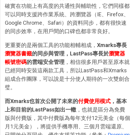
確實在功能上有高度的共通性與輔助性，它們同樣都
可以同時支援跨作業系統、跨瀏覽器（IE、Firefox、
Google Chrome、Safari）的資料同步，都有很快速
的同步效率，在用戶間的口碑也都非常良好。
更重要的是兩個工具的功能相輔相成，
Xmarks專長
瀏覽器書籤
的同步與管理，LastPass專長於
瀏覽器
帳號密碼
的雲端安全管理
，相信很多用戶甚至原本就
已經同時安裝這兩款工具，所以LastPass和Xmarks
組成合作團隊，可以說是十分使人期待的一次雙劍合
璧。
而Xmarks也首次公開了未來的
付費使用模式
，基本
上和目前的LastPass如出一轍
，也就是區分為免費
版與付費版，其中付費版為每年支付12元美金（每個
月1元美金），將提供手機專用、三個月雲端還原、
已開啟分頁同步、優先支援等功能（參考：
Premium