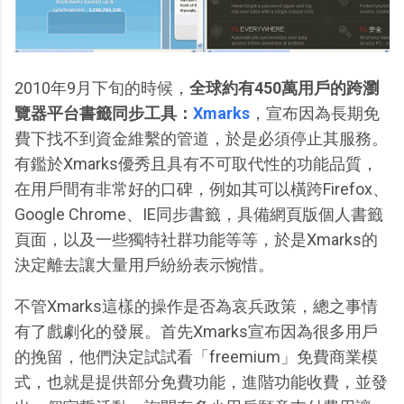
2010年9月下旬的時候，
全球約有450萬用戶的跨瀏
覽器平台書籤同步工具：
Xmarks
，宣布因為長期免
費下找不到資金維繫的管道，於是必須停止其服務。
有鑑於Xmarks優秀且具有不可取代性的功能品質，
在用戶間有非常好的口碑，例如其可以橫跨Firefox、
Google Chrome、IE同步書籤，具備網頁版個人書籤
頁面，以及一些獨特社群功能等等，於是Xmarks的
決定離去讓大量用戶紛紛表示惋惜。
不管Xmarks這樣的操作是否為哀兵政策，總之事情
有了戲劇化的發展。首先Xmarks宣布因為很多用戶
的挽留，他們決定試試看「freemium」免費商業模
式，也就是提供部分免費功能，進階功能收費，並發