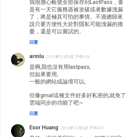
我很擔心帳號全部保存到LastPass，要
是有一天它服務器被攻破或者數據洩漏
了，將是極其可怕的事情。不過總歸來
說只要方便性大於對隱私可能洩漏的擔
憂，還是可以嘗試的。
回覆
armlu
2010年12月3日 下午4:54
是啊,我也沒有用lastpass,
但如果要用,
一般的網站或論壇可以,
但像gmail這種文件好多好私密的,就免了
雲端同步的功能了吧~
回覆
Esor Huang
2010年12月3日 下午4:57