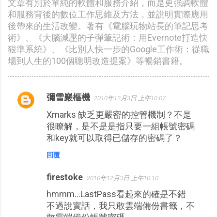
文章有別於單純的軟體和服務介紹，而是更強調軟體
和服務背後的數位工作思維及方法，並說明實際應用
後帶來的生活改變。著有《電腦玩物站長的筆記思考
術》、《大腦減壓的子彈筆記術：用Evernote打造快
狠準系統》、《比別人快一步的Google工作術：從職
場到人生的100個聰明改造提案》等暢銷書籍。
彌雪巖樞機
2010年12月3日 上午10:07
留
Xmarks 缺乏更嚴密的控管機制？不是
言
很瞭解，是不是是指只要一組帳號密碼
和key就可以取得已儲存的密碼了？
回覆
firestoke
2010年12月3日 上午10:10
hmmm...LastPass看起來的確是不錯
不過說實話，我只敢雲端備份書籤，不