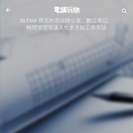
跳到主要內容
電腦玩物
由 Esor 撰寫的雲端辦公室、數位筆記、
時間管理等讓人生更美好工作方法