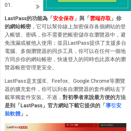
01.
LastPass的功能為「
安全保存
」與「
雲端存取
」你
的網站帳密
，它可以幫你線上加密保存各個網站的登
入帳號、密碼，你不需要把帳密儲存在瀏覽器中，避
免洩漏或被他人使用；並且LastPass提供了支援多台
電腦、多個瀏覽器的同步工具，你可以在任何一個地
方同步你的網站帳密，快速登入的同時也比原本的瀏
覽器帳密管理更安全。
LastPass是支援IE、Firefox、Google Chrome等瀏覽
器的擴充套件，你可以到各自瀏覽器的套件網站去下
載單獨套件安裝。不過，
對初學者來說最方便的方法
是到「LastPass」官方網站下載它提供的「
導引安
裝軟體
」。