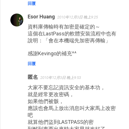
回覆
Esor Huang
2010年12月3日 晚上9:25
資料庫傳輸時有加密是確定的～
這個在LastPass的軟體安裝流程中也有
說明：「會在本機端先加密再傳輸」
感謝Kevingo的補充^^
回覆
匿名
2010年12月3日 晚上9:53
大家不要忘記資訊安全的基本功，
就是經常更改密碼，
如果他們被骸，
應該也會馬上放出消息叫大家馬上改密
吧
就算他們盜到LASTPASS的密
到解到東西出來時大家早就改好了