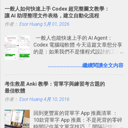
的功能，只是現在換到比較好操作的位
旅遊手冊。 好看的自訂地圖一方面旅行
子彈筆記？我的 Trello GTD 方法範例看
一般人如何快速上手 Codex 超完整圖文教學：
置。不過有一項很實用的設定是新增
時帶來好心情，二方面事後就是最好的
板分享
讓 AI 助理整理文件表格，建立自動化流程
的， 那就是可以 事先審查 朋友「標籤
旅遊回憶之一。 自訂地圖還能跟朋友共
作者：
Esor Huang
你」的內容，決定要不要讓其他朋友看
5月 01, 2026
享合作，讓彼此都能在手機上查看這次
到這些標籤。 具體來說，朋友如果把你
旅行地圖。
一般人也能快速上手的 AI Agent：
標籤在他的訊息中，或是想把你標籤在
Codex 電腦端軟體 今天這篇文章想分享
相片圖片裡，現在你都多了一個「事先
的是：如果我們不是懂程式設計的工程
審查」的機制，可以決定這些你被標籤
師， 一般人要怎麼快速上手 OpenAI
的內容可不可以出現在你的個人檔案塗
（ChatGPT） 的 Codex 工具？ 如何用
........................繼續閱讀全文內容
鴉牆上，從而禁止可能的祕密被你其他
這個 AI 助理，協助我們處理電腦硬碟資
朋友看到。 當然，這也可以最大程度的
料夾中的工作文件、任務成果，進一步
杜絕遊戲、廣告討厭的標籤行為。
考生救星 Anki 教學：背單字與練習考古題的
打造一個更自動化的電腦工作流程。
最佳軟體
作者：
Esor Huang
4月 10, 2016
回到更豐富的背單字 App 推薦清單 ：
10款背單字 App 推薦：不是死背的零碎
時間記住英文單字技巧 「 間隔記憶法