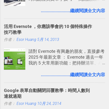
」，是指透過特定時間的反覆記憶，把
短期記憶變成長期記憶。 舉例來說我今
........................繼續閱讀全文內容
天記住一個單字，相關一兩天之後我可
能快要忘記，這時再次複習，記憶就增
活用 Evernote ，你應該學會的 10 個特殊操作
強；然後下次快要忘記可能變成相隔一
技巧教學
個禮拜，這時再次複習，就能把記憶強
作者：
Esor Huang
化，讓記憶延長到可能半個月；那時候
5月 14, 2013
再做一次複習，或許我們就擁有了接下
請對 Evernote 有興趣的朋友，直接參考
來一個月的記憶長度！就這樣反覆慢慢
2025 年最新文章 ： Evernote 過去一年
拉長時間練習，就能讓一個東西成為腦
我的 5 大常用新功能：把待辦清單、AI
海中更深刻的記憶。 問題是，當我們一
辨識、長專案筆記裝進第二大腦 新功能
次要記住 1000 個英文單字，或是一次
介紹文章： 把不同筆記中的待辦清單統
........................繼續閱讀全文內容
要準備數百個考試問題時，自己手動進
一管理！ Evernote 強化原本已經很好用
行間隔記憶法的練習不是很累嗎？所以
的工作事項功能 新功能教學： Evernote
就有了自動化的工具，幫助我們管理要
Google 表單自動關閉回覆教學：時間人數到
大綱收合、目錄連結、錨點連結，整理
練習的記憶卡片，自動規劃要延期複習
達就過期
超長筆記應用案例分享 新功能教學： 會
的卡片，每天自動產生記憶練習題，這
作者：
Esor Huang
議記錄不麻煩！我常用兩個 Evernote AI
10月 24, 2014
樣的軟體中最受好評的，或許就是今天