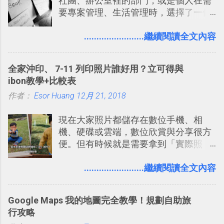
社團、辦公室裡的部門，或是個人在需
2. 「 有效率 」：但是 Slack 的頻道、群
要專案管理、生活管理時，選擇了一個
組機制讓茶水間的聊天，不會干擾工作
叫做「 Trello 」的雲端服務，這到底是
的討論，並且星號與釘選功能讓每個同
一個什麼樣的管理工具，讓這麼多人都
........................繼續閱讀全文內容
事可以從聊天中記錄重點。 3. 「 有彈性
愛用 Trello ？在電腦玩物上，我也從旁
」： Slack 的架構可以讓每一個團隊設
敲側擊的角度，寫過幾篇「 Trello 概
計出符合自己需求的通訊平台， Slack
全家沖印、 7-11 列印照片誰好用？立可得與
念」的管理教學文章： 把 Evernote 當
的軟體則讓同事可以在任何地方和公司
ibon教學+比較表
作 Trello！ Kanbanote 筆記看板管理法
保持聯繫。 如果你需要中文版的同類平
作者：
Esor Huang
Google Drive 變身 Trello ！幫雲端硬碟
12月 21, 2018
台，可以參考： JANDI 高效率團隊通訊
建立專案看板 但是，我自己也一直使用
平台完整教學，比 Slack 更適合中文用
現在大家照片都儲存在數位手機、相
著 Trello ，卻還沒有在電腦玩物上寫過
戶 。 2017/3 新增 ： Sortd for Slack：
機、硬碟或雲端，數位欣賞與分享很方
一篇完整的介紹！雖然錯過了幾年前第
改造 Slack 討論串介面變成專案任務排
便。但有時候就是需要拿到「實際照
一時間推薦 Trello 的時機，但在這段時
程看板
片」，例如： 小朋友學校的勞作作業 想
間的使用經驗下，剛好可以讓我整理沉
要製作家庭相框 用照片來當小禮物 把照
........................繼續閱讀全文內容
澱自己的使用方法，歸納出「 為什麼值
片貼在紙本手帳上 這時候，有什麼方法
得試試看 Trello 的關鍵特色 」，然後轉
可以快速把數位照片「洗」成實體照
化成這篇文章深入淺出的 Trello 上手教
Google Maps 我的地圖完全教學！規劃自助旅
片？而且最好能不花時間、立即拿到、
學。 2015/6/13 新增： 免費專案管理軟
行攻略
價格也不貴呢？ 如果家裡沒有印表機
體推薦！困難計畫簡單管理 13 種工具