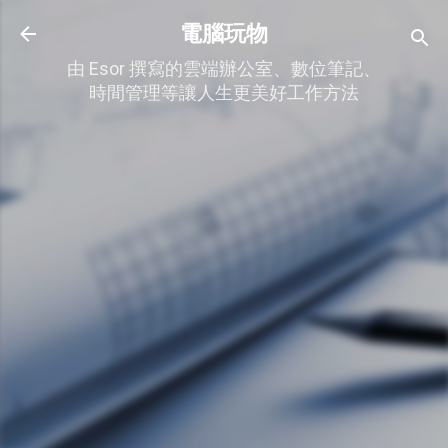
跳到主要內容
電腦玩物
由 Esor 撰寫的雲端辦公室、數位筆記、
時間管理等讓人生更美好工作方法