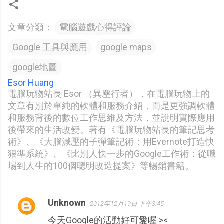
文章分類：
電腦遊戲心得評論
Google 工具與應用
google maps
google地圖
Esor Huang
電腦玩物站長 Esor （異塵行者），在電腦玩物上的
文章有別於單純的軟體和服務介紹，而是更強調軟體
和服務背後的數位工作思維及方法，並說明實際應用
後帶來的生活改變。著有《電腦玩物站長的筆記思考
術》、《大腦減壓的子彈筆記術：用Evernote打造快
狠準系統》、《比別人快一步的Google工作術：從職
場到人生的100個聰明改造提案》等暢銷書籍。
Unknown
2012年12月19日 下午3:45
留
今天Google的活動好可愛喔 ><
言