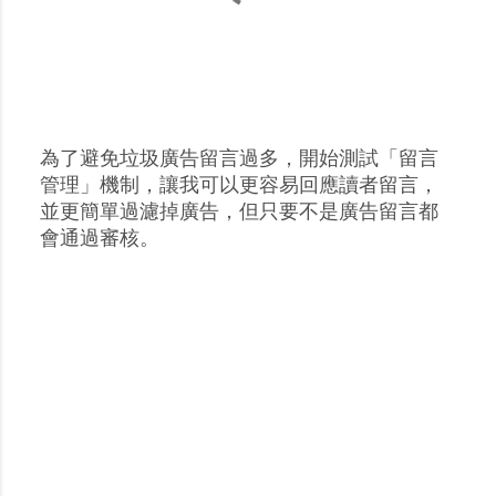
為了避免垃圾廣告留言過多，開始測試「留言
張
管理」機制，讓我可以更容易回應讀者留言，
貼
並更簡單過濾掉廣告，但只要不是廣告留言都
留
會通過審核。
言