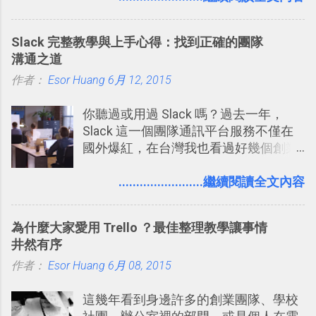
我都喜歡用 Gemini Notebook 作第一階
段的整理，整理好後再交給 ChatGPT 或
Slack 完整教學與上手心得：找到正確的團隊
Codex 這樣的 AI 工作作進階處理。
溝通之道
作者：
Esor Huang
6月 12, 2015
你聽過或用過 Slack 嗎？過去一年，
Slack 這一個團隊通訊平台服務不僅在
國外爆紅，在台灣我也看過好幾個創業
團隊使用 Slack 來做公司內部的訊息管
理，到底 Slack 有什麼魅力？它是不是
........................繼續閱讀全文內容
比起 LINE 或 Facebook 或 Email 更能有
效率的管理團隊溝通呢？我自己今年也
為什麼大家愛用 Trello ？最佳整理教學讓事情
有機會在一個專案合作中使用了 Slack
井然有序
一段時間，我覺得它吸引人之處有三
作者：
Esor Huang
點： 1. 「 很有趣 」： Slack 裡擁有跟
6月 08, 2015
LINE 或 Facebook 一樣易於讓公司同事
這幾年看到身邊許多的創業團隊、學校
聊天打屁、傳送有趣影音圖文的功能。