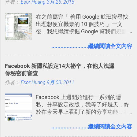
作者：
Esor Huang
（或是沒有好的印表機），又不想跑照
3月 26, 2016
2016 年新增 ： 如何將 Trello 切換到繁
相館，那麼這時候 「便利商店」同樣也
體中文版？網頁 App 全中文化
在之前寫完「 善用 Google 航班搜尋找
提供了印照片的服務 ，而且價格不貴，
2016/7/7 新增 ： 如何活用 Trello 記
出理想便宜機票的 10 個技巧 」一文
可以立即拿到，操作流程也十分簡單。
帳？我的理財計畫心得與看板範本
後，我想繼續挖掘 Google 幫我們規劃
之前我在電腦玩物分享過：「 不需買印
2016/7/13 新增： 如何將網頁資料快速
自助旅行的潛力。 今天這篇文章，就深
表機也免隨身碟， 7-11 全家雲端列印超
剪貼到 Trello？收集專案資料技巧
入的來聊聊 Google 的「我的地圖」服
........................繼續閱讀全文內容
方便教學 」。這篇文章則從印照片出
2016/8 新增： Trello 開放「強化功能」
務，這是一個可以讓我們「自訂地圖」
發： 同樣的不需買印表機、不需隨身
讓免費用戶串聯 Evernote 等雲端服務
的工具 ，在地圖上任意繪製地標、路
碟，就能快速印出高品質的照片成品。
2016/8 新增 ： Trello 卡片自訂欄位密
Facebook 新隱私設定14大祕辛，在他人洩漏
線，對商務需求來說可以打造出一張一
技！最想要的強大 Trello 客製化範例教
你秘密前審查
張資料地圖（例如我之前在製作一本新
學 2016/11 新增： [時間技客-7] 重要緊
作者：
Esor Huang
書時建立的「 台灣推薦空拍地點地圖
9月 03, 2011
急時間管理四象限在 Trello 活用與範本
」），對生活需求來說，則可以讓我們
下載 2017/2 新增 ： Trello 團隊如何使
Facebook 上週開始進行一系列的隱
規劃自助旅行路線！ Google 「我的地
用 Trello？ 8個專案排程協作重點技巧
私、分享設定改版，我等了好幾天，終
圖」在規劃自助旅行路線時可以解決許
2017/6 新增： 如何用 Trello 規劃自助
於在今天早上看到了新的分享功能，相
多問題： 國外地點名稱地址常常難懂，
旅行？我的 Trello 行程計畫使用技巧教
信台灣用戶大多數應該也都已經可以使
用自訂地圖就能自己取一個好辨識的名
學 2017/7 新增： 如何讓 Trello 列表與
用新版的分享功能與隱私設定。 嚴格來
........................繼續閱讀全文內容
稱。 在規劃路線之外，自訂地圖還能補
卡片不再落落長？專案管理的5個關鍵
說，這次新版設定大多數都是以前就有
充許多旅遊圖文資料，讓這張地圖就是
技巧 2017/8/23 新增 ： 如何用 Trello 做