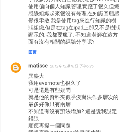
使用偏向個人知識管理,實踐了很久但總
感覺組織起來很沒有條理,在知識回顧感
覺很零散.我是使用tag來進行知識的樹
狀組織,但是在tag在ipad上卻又不是樹狀
顯示的..我都要瘋了. 不知道老師在這方
面有沒有相關的經驗分享呢?
回覆
matisse
2012年12月18日 下午5:26
異塵大
我用evernote也很久了
可是還是有些疑問
就是他的資料夾似乎沒辦法作多層次的
最多好像只有兩層
不知道有沒有辦法增加? 還是說我設定
錯誤
順便再提一個問題