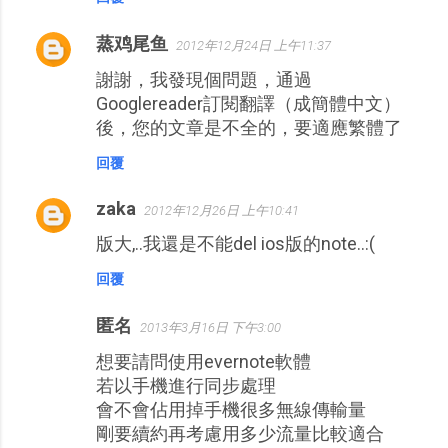
蒸鸡尾鱼
2012年12月24日 上午11:37
謝謝，我發現個問題，通過
Googlereader訂閱翻譯（成簡體中文）
後，您的文章是不全的，要適應繁體了
回覆
zaka
2012年12月26日 上午10:41
版大,..我還是不能del ios版的note..:(
回覆
匿名
2013年3月16日 下午3:00
想要請問使用evernote軟體
若以手機進行同步處理
會不會佔用掉手機很多無線傳輸量
剛要續約再考慮用多少流量比較適合