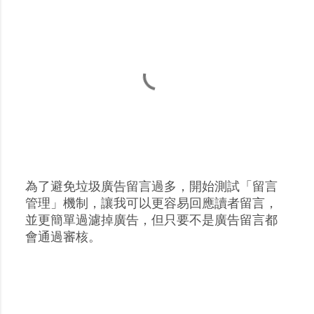
為了避免垃圾廣告留言過多，開始測試「留言
張
管理」機制，讓我可以更容易回應讀者留言，
貼
並更簡單過濾掉廣告，但只要不是廣告留言都
留
會通過審核。
言