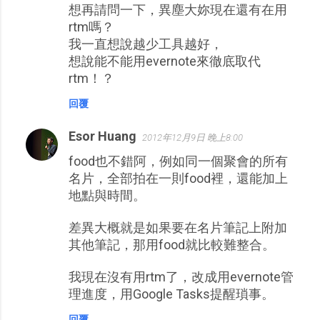
想再請問一下，異塵大妳現在還有在用
rtm嗎？
我一直想說越少工具越好，
想說能不能用evernote來徹底取代
rtm！？
回覆
Esor Huang
2012年12月9日 晚上8:00
food也不錯阿，例如同一個聚會的所有
名片，全部拍在一則food裡，還能加上
地點與時間。
差異大概就是如果要在名片筆記上附加
其他筆記，那用food就比較難整合。
我現在沒有用rtm了，改成用evernote管
理進度，用Google Tasks提醒瑣事。
回覆