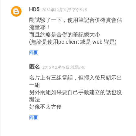
HD5
2013年12月31日 下午5:15
剛試驗了一下，使用筆記合併確實會佔
流量耶！
而且約略是合併的筆記總大小
(無論是使用pc client 或是 web 皆是)
回覆
匿名
2015年2月19日 清晨5:40
名片上有三組電話，但掃入後只顯示出
一組
另外兩組如果要自己手動建立的話也沒
辦法
好像不太方便
回覆