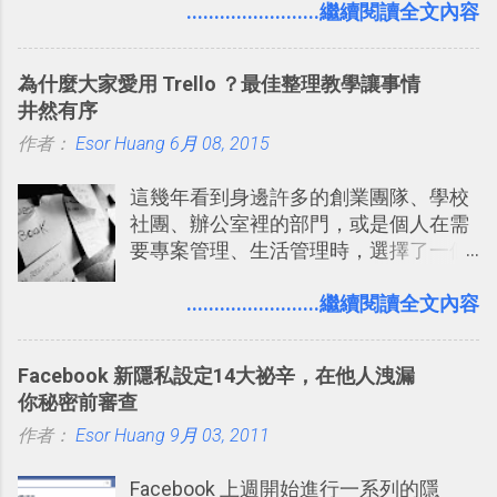
入的來聊聊 Google 的「我的地圖」服
........................繼續閱讀全文內容
方便教學 」。這篇文章則從印照片出
務，這是一個可以讓我們「自訂地圖」
發： 同樣的不需買印表機、不需隨身
的工具 ，在地圖上任意繪製地標、路
碟，就能快速印出高品質的照片成品。
為什麼大家愛用 Trello ？最佳整理教學讓事情
線，對商務需求來說可以打造出一張一
井然有序
張資料地圖（例如我之前在製作一本新
作者：
Esor Huang
書時建立的「 台灣推薦空拍地點地圖
6月 08, 2015
」），對生活需求來說，則可以讓我們
這幾年看到身邊許多的創業團隊、學校
規劃自助旅行路線！ Google 「我的地
社團、辦公室裡的部門，或是個人在需
圖」在規劃自助旅行路線時可以解決許
要專案管理、生活管理時，選擇了一個
多問題： 國外地點名稱地址常常難懂，
叫做「 Trello 」的雲端服務，這到底是
用自訂地圖就能自己取一個好辨識的名
一個什麼樣的管理工具，讓這麼多人都
........................繼續閱讀全文內容
稱。 在規劃路線之外，自訂地圖還能補
愛用 Trello ？在電腦玩物上，我也從旁
充許多旅遊圖文資料，讓這張地圖就是
敲側擊的角度，寫過幾篇「 Trello 概
旅遊手冊。 好看的自訂地圖一方面旅行
Facebook 新隱私設定14大祕辛，在他人洩漏
念」的管理教學文章： 把 Evernote 當
時帶來好心情，二方面事後就是最好的
你秘密前審查
作 Trello！ Kanbanote 筆記看板管理法
旅遊回憶之一。 自訂地圖還能跟朋友共
作者：
Esor Huang
Google Drive 變身 Trello ！幫雲端硬碟
9月 03, 2011
享合作，讓彼此都能在手機上查看這次
建立專案看板 但是，我自己也一直使用
旅行地圖。
Facebook 上週開始進行一系列的隱
著 Trello ，卻還沒有在電腦玩物上寫過