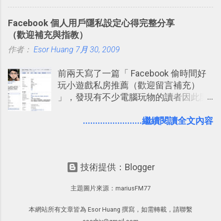
一管理！ Evernote 強化原本已經很好用
行間隔記憶法的練習不是很累嗎？所以
的工作事項功能 新功能教學： Evernote
就有了自動化的工具，幫助我們管理要
Facebook 個人用戶隱私設定心得完整分享
大綱收合、目錄連結、錨點連結，整理
練習的記憶卡片，自動規劃要延期複習
（歡迎補充與指教）
超長筆記應用案例分享 新功能教學： 會
的卡片，每天自動產生記憶練習題，這
作者：
Esor Huang
議記錄不麻煩！我常用兩個 Evernote AI
7月 30, 2009
樣的軟體中最受好評的，或許就是今天
功能整理錄音、手寫筆記 更新功能教
要推薦的 「 Anki 」 。
前兩天寫了一篇「 Facebook 偷時間好
學： Evernote 新增類似 Google 文件的
玩小遊戲私房推薦（歡迎留言補充）
「免帳號登入」多人同步編輯功能
」，發現有不少電腦玩物的讀者因此開
始加入Facebook。整體來說，
Facebook確 實是目前最好的社群、社
........................繼續閱讀全文內容
交服務之一，它優秀的互動配對機制，
讓你可以在Facebook中體驗到最即時而
有趣的交友聯繫： 例如你可以看到朋友
技術提供：Blogger
又加入了哪個社團？某位好友又出現在
哪張相片中？或者有哪些朋友正熱衷於
主題圖片來源：
mariusFM77
哪個遊戲？但也正因為如此，Facebook
如何分析使用你的個人資料而達到這種
本網站所有文章皆為 Esor Huang 撰寫，如需轉載，請聯繫
社群效果？則是很多人感到疑慮的部