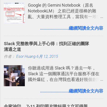
Google 的 Gemini Notebook（原名
NotebookLM） 之前已經是很棒的雜
亂、大量資料整理工具，當我有一堆需
要抓出相關重點的研究資料，或是有大
量格式不一的混亂工作文件需要彙整，
........................繼續閱讀全文內容
我都喜歡用 Gemini Notebook 作第一階
段的整理，整理好後再交給 ChatGPT 或
Slack 完整教學與上手心得：找到正確的團隊
Codex 這樣的 AI 工作作進階處理。
溝通之道
作者：
Esor Huang
6月 12, 2015
你聽過或用過 Slack 嗎？過去一年，
Slack 這一個團隊通訊平台服務不僅在
國外爆紅，在台灣我也看過好幾個創業
團隊使用 Slack 來做公司內部的訊息管
理，到底 Slack 有什麼魅力？它是不是
........................繼續閱讀全文內容
比起 LINE 或 Facebook 或 Email 更能有
效率的管理團隊溝通呢？我自己今年也
全家沖印、 7-11 列印照片誰好用？立可得與