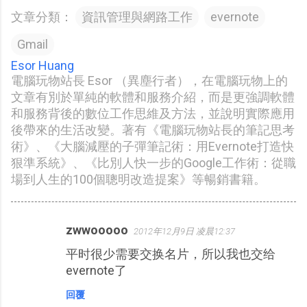
文章分類：
資訊管理與網路工作
evernote
Gmail
Esor Huang
電腦玩物站長 Esor （異塵行者），在電腦玩物上的
文章有別於單純的軟體和服務介紹，而是更強調軟體
和服務背後的數位工作思維及方法，並說明實際應用
後帶來的生活改變。著有《電腦玩物站長的筆記思考
術》、《大腦減壓的子彈筆記術：用Evernote打造快
狠準系統》、《比別人快一步的Google工作術：從職
場到人生的100個聰明改造提案》等暢銷書籍。
zwwooooo
2012年12月9日 凌晨12:37
留
平时很少需要交换名片，所以我也交给
言
evernote了
回覆