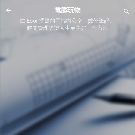
跳到主要內容
電腦玩物
由 Esor 撰寫的雲端辦公室、數位筆記、
時間管理等讓人生更美好工作方法