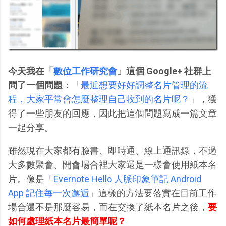
今天我在「
數位工作研究會
」這個 Google+ 社群上
問了一個問題
：「
最近想要好好調整名片管理的流
程，大家平常會怎麼整理自己收到的名片呢？
」，獲
得了一些朋友的回應，因此把這個問題寫成一篇文章
一起分享。
雖然現在大家都有臉書、即時通、線上通訊錄，不過
大多數聚會、開會場合裡大家還是一樣會使用紙本名
片。像是「
Evernote Hello 人脈印象筆記 Android
App 記住每一次邂逅
」這樣的方法要落實在目前工作
場合還不是那麼容易，而在交換了紙本名片之後，
要
如何處理紙本名片最簡單呢？