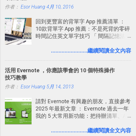
學 2016/11 新增： [時間技客-7] 重要緊
作者：
Esor Huang
4月 10, 2016
急時間管理四象限在 Trello 活用與範本
下載 2017/2 新增 ： Trello 團隊如何使
回到更豐富的背單字 App 推薦清單 ：
用 Trello？ 8個專案排程協作重點技巧
10款背單字 App 推薦：不是死背的零碎
2017/6 新增： 如何用 Trello 規劃自助
時間記住英文單字技巧 「 間隔記憶法
旅行？我的 Trello 行程計畫使用技巧教
」，是指透過特定時間的反覆記憶，把
學 2017/7 新增： 如何讓 Trello 列表與
短期記憶變成長期記憶。 舉例來說我今
........................繼續閱讀全文內容
卡片不再落落長？專案管理的5個關鍵
天記住一個單字，相關一兩天之後我可
技巧 2017/8/23 新增 ： 如何用 Trello 做
能快要忘記，這時再次複習，記憶就增
子彈筆記？我的 Trello GTD 方法範例看
活用 Evernote ，你應該學會的 10 個特殊操作
強；然後下次快要忘記可能變成相隔一
板分享
技巧教學
個禮拜，這時再次複習，就能把記憶強
作者：
Esor Huang
化，讓記憶延長到可能半個月；那時候
5月 14, 2013
再做一次複習，或許我們就擁有了接下
請對 Evernote 有興趣的朋友，直接參考
來一個月的記憶長度！就這樣反覆慢慢
2025 年最新文章 ： Evernote 過去一年
拉長時間練習，就能讓一個東西成為腦
我的 5 大常用新功能：把待辦清單、AI
海中更深刻的記憶。 問題是，當我們一
辨識、長專案筆記裝進第二大腦 新功能
次要記住 1000 個英文單字，或是一次
介紹文章： 把不同筆記中的待辦清單統
........................繼續閱讀全文內容
要準備數百個考試問題時，自己手動進