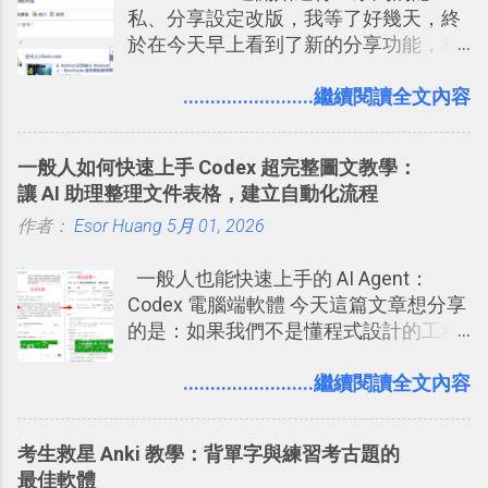
私、分享設定改版，我等了好幾天，終
一篇完整的介紹！雖然錯過了幾年前第
於在今天早上看到了新的分享功能，相
一時間推薦 Trello 的時機，但在這段時
信台灣用戶大多數應該也都已經可以使
間的使用經驗下，剛好可以讓我整理沉
用新版的分享功能與隱私設定。 嚴格來
........................繼續閱讀全文內容
澱自己的使用方法，歸納出「 為什麼值
說，這次新版設定大多數都是以前就有
得試試看 Trello 的關鍵特色 」，然後轉
的功能，只是現在換到比較好操作的位
化成這篇文章深入淺出的 Trello 上手教
一般人如何快速上手 Codex 超完整圖文教學：
置。不過有一項很實用的設定是新增
學。 2015/6/13 新增： 免費專案管理軟
讓 AI 助理整理文件表格，建立自動化流程
的， 那就是可以 事先審查 朋友「標籤
體推薦！困難計畫簡單管理 13 種工具
作者：
Esor Huang
你」的內容，決定要不要讓其他朋友看
5月 01, 2026
2016 年新增 ： 如何將 Trello 切換到繁
到這些標籤。 具體來說，朋友如果把你
體中文版？網頁 App 全中文化
一般人也能快速上手的 AI Agent：
標籤在他的訊息中，或是想把你標籤在
2016/7/7 新增 ： 如何活用 Trello 記
Codex 電腦端軟體 今天這篇文章想分享
相片圖片裡，現在你都多了一個「事先
帳？我的理財計畫心得與看板範本
的是：如果我們不是懂程式設計的工程
審查」的機制，可以決定這些你被標籤
2016/7/13 新增： 如何將網頁資料快速
師， 一般人要怎麼快速上手 OpenAI
的內容可不可以出現在你的個人檔案塗
剪貼到 Trello？收集專案資料技巧
（ChatGPT） 的 Codex 工具？ 如何用
........................繼續閱讀全文內容
鴉牆上，從而禁止可能的祕密被你其他
2016/8 新增： Trello 開放「強化功能」
這個 AI 助理，協助我們處理電腦硬碟資
朋友看到。 當然，這也可以最大程度的
讓免費用戶串聯 Evernote 等雲端服務
料夾中的工作文件、任務成果，進一步
杜絕遊戲、廣告討厭的標籤行為。
2016/8 新增 ： Trello 卡片自訂欄位密
考生救星 Anki 教學：背單字與練習考古題的
打造一個更自動化的電腦工作流程。
技！最想要的強大 Trello 客製化範例教
最佳軟體