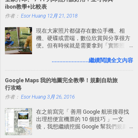
有機會在一個專案合作中使用了 Slack
ibon教學+比較表
一段時間，我覺得它吸引人之處有三
作者：
Esor Huang
點： 1. 「 很有趣 」： Slack 裡擁有跟
12月 21, 2018
LINE 或 Facebook 一樣易於讓公司同事
現在大家照片都儲存在數位手機、相
聊天打屁、傳送有趣影音圖文的功能。
機、硬碟或雲端，數位欣賞與分享很方
2. 「 有效率 」：但是 Slack 的頻道、群
便。但有時候就是需要拿到「實際照
組機制讓茶水間的聊天，不會干擾工作
片」，例如： 小朋友學校的勞作作業 想
的討論，並且星號與釘選功能讓每個同
要製作家庭相框 用照片來當小禮物 把照
........................繼續閱讀全文內容
事可以從聊天中記錄重點。 3. 「 有彈性
片貼在紙本手帳上 這時候，有什麼方法
」： Slack 的架構可以讓每一個團隊設
可以快速把數位照片「洗」成實體照
計出符合自己需求的通訊平台， Slack
Google Maps 我的地圖完全教學！規劃自助旅
片？而且最好能不花時間、立即拿到、
的軟體則讓同事可以在任何地方和公司
行攻略
價格也不貴呢？ 如果家裡沒有印表機
保持聯繫。 如果你需要中文版的同類平
作者：
Esor Huang
（或是沒有好的印表機），又不想跑照
3月 26, 2016
台，可以參考： JANDI 高效率團隊通訊
相館，那麼這時候 「便利商店」同樣也
平台完整教學，比 Slack 更適合中文用
在之前寫完「 善用 Google 航班搜尋找
提供了印照片的服務 ，而且價格不貴，
戶 。 2017/3 新增 ： Sortd for Slack：
出理想便宜機票的 10 個技巧 」一文
可以立即拿到，操作流程也十分簡單。
改造 Slack 討論串介面變成專案任務排
後，我想繼續挖掘 Google 幫我們規劃
之前我在電腦玩物分享過：「 不需買印
程看板
自助旅行的潛力。 今天這篇文章，就深
表機也免隨身碟， 7-11 全家雲端列印超