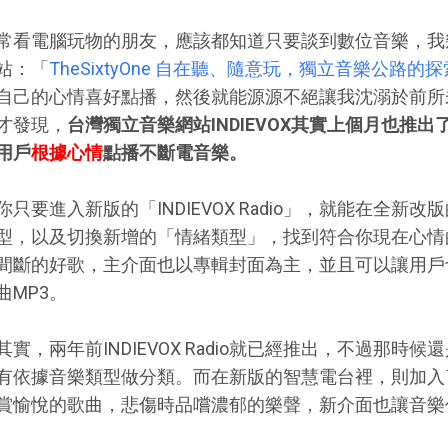
常看電腦玩物的朋友，應該都知道只要談到數位音樂，我
站：「
TheSixtyOne 自在聽、隨意玩，獨立音樂公路的
自己的心情喜好點播，然後就能源源不絕讓我沈溺於前所
才發現，
台灣獨立音樂網站INDIEVOX其實上個月也推
用戶
根據心情
點播不斷電音樂。
你只要進入新版的「INDIEVOX Radio」，就能在全
型，以及切換新增的「情緒類型」，找到符合你現在心情
間斷的好歌，主介面也以專輯封面為主，並且可以讓用戶
曲MP3。
其實，兩年前INDIEVOX Radio就已經推出，不過那
有依據音樂類型做分類。而在新版的智慧電台裡，則加入
賞愉悅的歌曲，悲傷時品嚐濃郁的樂聲，新介面也讓音樂