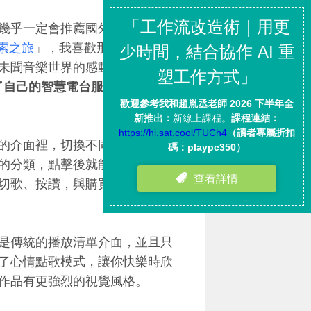
幾乎一定會推薦國外的音樂網
探索之旅
」，我喜歡那種可以根據
未聞音樂世界的感動。而我今天
出了自己的智慧電台服務，可以讓
新改版的介面裡，切換不同的音樂類
的分類，點擊後就能開始欣賞不
切歌、按讚，與購買無DRM的單
時候還是傳統的播放清單介面，並且只
了心情點歌模式，讓你快樂時欣
作品有更強烈的視覺風格。