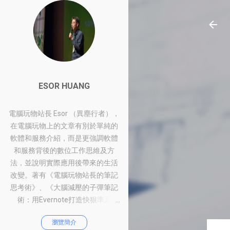
ESOR HUANG
電腦玩物站長 Esor （異塵行者），
在電腦玩物上的文章有別於單純的
軟體和服務介紹，而是更強調軟體
和服務背後的數位工作思維及方
法，並說明實際應用後帶來的生活
改變。著有《電腦玩物站長的筆記
思考術》、《大腦減壓的子彈筆記
術：用Evernote打造快狠準系
統》、《比別人快一步的Google工
瀏覽簡介
作術：從職場到人生的100個聰明