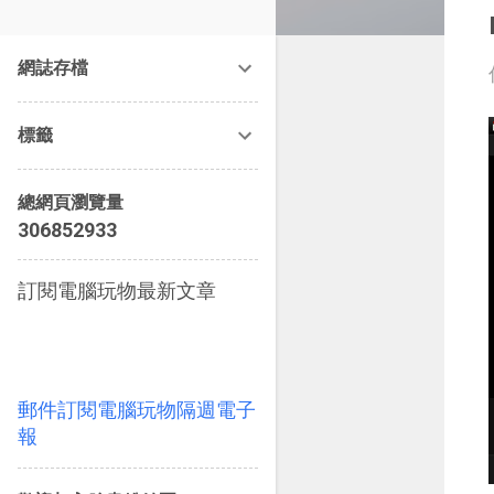
改造提案》等暢銷書籍。
網誌存檔
標籤
總網頁瀏覽量
3
0
6
8
5
2
9
3
3
訂閱電腦玩物最新文章
郵件訂閱電腦玩物隔週電子
報