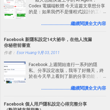
來一個月的記憶長度！就這樣反覆慢慢
2016/7/7 新增 ： 如何活用 Trello 記
Codex 電腦端軟體 今天這篇文章想分享
拉長時間練習，就能讓一個東西成為腦
帳？我的理財計畫心得與看板範本
的是：如果我們不是懂程式設計的工程
海中更深刻的記憶。 問題是，當我們一
2016/7/13 新增： 如何將網頁資料快速
師， 一般人要怎麼快速上手 OpenAI
次要記住 1000 個英文單字，或是一次
剪貼到 Trello？收集專案資料技巧
（ChatGPT） 的 Codex 工具？ 如何用
........................繼續閱讀全文內容
要準備數百個考試問題時，自己手動進
2016/8 新增： Trello 開放「強化功能」
這個 AI 助理，協助我們處理電腦硬碟資
行間隔記憶法的練習不是很累嗎？所以
讓免費用戶串聯 Evernote 等雲端服務
料夾中的工作文件、任務成果，進一步
就有了自動化的工具，幫助我們管理要
2016/8 新增 ： Trello 卡片自訂欄位密
Facebook 新隱私設定14大祕辛，在他人洩漏
打造一個更自動化的電腦工作流程。
練習的記憶卡片，自動規劃要延期複習
技！最想要的強大 Trello 客製化範例教
你秘密前審查
的卡片，每天自動產生記憶練習題，這
學 2016/11 新增： [時間技客-7] 重要緊
作者：
Esor Huang
9月 03, 2011
樣的軟體中最受好評的，或許就是今天
急時間管理四象限在 Trello 活用與範本
要推薦的 「 Anki 」 。
下載 2017/2 新增 ： Trello 團隊如何使
Facebook 上週開始進行一系列的隱
用 Trello？ 8個專案排程協作重點技巧
私、分享設定改版，我等了好幾天，終
2017/6 新增： 如何用 Trello 規劃自助
於在今天早上看到了新的分享功能，相
旅行？我的 Trello 行程計畫使用技巧教
信台灣用戶大多數應該也都已經可以使
學 2017/7 新增： 如何讓 Trello 列表與
用新版的分享功能與隱私設定。 嚴格來
........................繼續閱讀全文內容
卡片不再落落長？專案管理的5個關鍵
說，這次新版設定大多數都是以前就有
技巧 2017/8/23 新增 ： 如何用 Trello 做
的功能，只是現在換到比較好操作的位
子彈筆記？我的 Trello GTD 方法範例看
Facebook 個人用戶隱私設定心得完整分享
置。不過有一項很實用的設定是新增
板分享
（歡迎補充與指教）