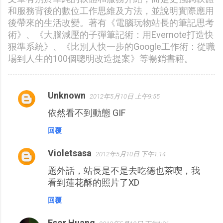
和服務背後的數位工作思維及方法，並說明實際應用
後帶來的生活改變。著有《電腦玩物站長的筆記思考
術》、《大腦減壓的子彈筆記術：用Evernote打造快
狠準系統》、《比別人快一步的Google工作術：從職
場到人生的100個聰明改造提案》等暢銷書籍。
Unknown
2012年5月10日 上午9:55
留
依然看不到動態 GIF
言
回覆
Violetsasa
2012年5月10日 下午1:14
題外話，站長是不是去吃德也茶喫，我
看到蓮花酥的照片了XD
回覆
Esor Huang