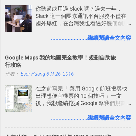
你聽過或用過 Slack 嗎？過去一年，
Slack 這一個團隊通訊平台服務不僅在
國外爆紅，在台灣我也看過好幾個創業
團隊使用 Slack 來做公司內部的訊息管
理，到底 Slack 有什麼魅力？它是不是
........................繼續閱讀全文內容
比起 LINE 或 Facebook 或 Email 更能有
效率的管理團隊溝通呢？我自己今年也
Google Maps 我的地圖完全教學！規劃自助旅
有機會在一個專案合作中使用了 Slack
行攻略
一段時間，我覺得它吸引人之處有三
作者：
Esor Huang
點： 1. 「 很有趣 」： Slack 裡擁有跟
3月 26, 2016
LINE 或 Facebook 一樣易於讓公司同事
在之前寫完「 善用 Google 航班搜尋找
聊天打屁、傳送有趣影音圖文的功能。
出理想便宜機票的 10 個技巧 」一文
2. 「 有效率 」：但是 Slack 的頻道、群
後，我想繼續挖掘 Google 幫我們規劃
組機制讓茶水間的聊天，不會干擾工作
自助旅行的潛力。 今天這篇文章，就深
的討論，並且星號與釘選功能讓每個同
入的來聊聊 Google 的「我的地圖」服
........................繼續閱讀全文內容
事可以從聊天中記錄重點。 3. 「 有彈性
務，這是一個可以讓我們「自訂地圖」
」： Slack 的架構可以讓每一個團隊設
的工具 ，在地圖上任意繪製地標、路
計出符合自己需求的通訊平台， Slack