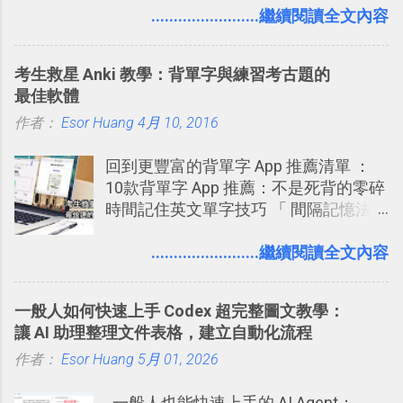
一個什麼樣的管理工具，讓這麼多人都
........................繼續閱讀全文內容
方便教學 」。這篇文章則從印照片出
愛用 Trello ？在電腦玩物上，我也從旁
發： 同樣的不需買印表機、不需隨身
敲側擊的角度，寫過幾篇「 Trello 概
碟，就能快速印出高品質的照片成品。
考生救星 Anki 教學：背單字與練習考古題的
念」的管理教學文章： 把 Evernote 當
最佳軟體
作 Trello！ Kanbanote 筆記看板管理法
作者：
Esor Huang
Google Drive 變身 Trello ！幫雲端硬碟
4月 10, 2016
建立專案看板 但是，我自己也一直使用
回到更豐富的背單字 App 推薦清單 ：
著 Trello ，卻還沒有在電腦玩物上寫過
10款背單字 App 推薦：不是死背的零碎
一篇完整的介紹！雖然錯過了幾年前第
時間記住英文單字技巧 「 間隔記憶法
一時間推薦 Trello 的時機，但在這段時
」，是指透過特定時間的反覆記憶，把
間的使用經驗下，剛好可以讓我整理沉
短期記憶變成長期記憶。 舉例來說我今
........................繼續閱讀全文內容
澱自己的使用方法，歸納出「 為什麼值
天記住一個單字，相關一兩天之後我可
得試試看 Trello 的關鍵特色 」，然後轉
能快要忘記，這時再次複習，記憶就增
化成這篇文章深入淺出的 Trello 上手教
一般人如何快速上手 Codex 超完整圖文教學：
強；然後下次快要忘記可能變成相隔一
學。 2015/6/13 新增： 免費專案管理軟
讓 AI 助理整理文件表格，建立自動化流程
個禮拜，這時再次複習，就能把記憶強
體推薦！困難計畫簡單管理 13 種工具
作者：
Esor Huang
化，讓記憶延長到可能半個月；那時候
5月 01, 2026
2016 年新增 ： 如何將 Trello 切換到繁
再做一次複習，或許我們就擁有了接下
體中文版？網頁 App 全中文化
一般人也能快速上手的 AI Agent：