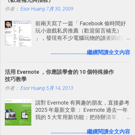
的， 那就是可以 事先審查 朋友「標籤
作者：
Esor Huang
你」的內容，決定要不要讓其他朋友看
7月 30, 2009
到這些標籤。 具體來說，朋友如果把你
前兩天寫了一篇「 Facebook 偷時間好
標籤在他的訊息中，或是想把你標籤在
玩小遊戲私房推薦（歡迎留言補充）
相片圖片裡，現在你都多了一個「事先
」，發現有不少電腦玩物的讀者因此開
審查」的機制，可以決定這些你被標籤
始加入Facebook。整體來說，
的內容可不可以出現在你的個人檔案塗
Facebook確 實是目前最好的社群、社
........................繼續閱讀全文內容
鴉牆上，從而禁止可能的祕密被你其他
交服務之一，它優秀的互動配對機制，
朋友看到。 當然，這也可以最大程度的
讓你可以在Facebook中體驗到最即時而
杜絕遊戲、廣告討厭的標籤行為。
活用 Evernote ，你應該學會的 10 個特殊操作
有趣的交友聯繫： 例如你可以看到朋友
技巧教學
又加入了哪個社團？某位好友又出現在
作者：
Esor Huang
哪張相片中？或者有哪些朋友正熱衷於
5月 14, 2013
哪個遊戲？但也正因為如此，Facebook
請對 Evernote 有興趣的朋友，直接參考
如何分析使用你的個人資料而達到這種
2025 年最新文章 ： Evernote 過去一年
社群效果？則是很多人感到疑慮的部
我的 5 大常用新功能：把待辦清單、AI
份，也是惡意程式有可能利用的部份 。
辨識、長專案筆記裝進第二大腦 新功能
最新版Facebook隱私設定補充說明：
介紹文章： 把不同筆記中的待辦清單統
........................繼續閱讀全文內容
從Facebook隱私設定全新簡化介面設計