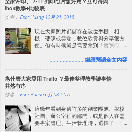
全家沖印、 7-11 列印照片誰好用？立可得與
線，對商務需求來說可以打造出一張一
的軟體則讓同事可以在任何地方和公司
ibon教學+比較表
張資料地圖（例如我之前在製作一本新
保持聯繫。 如果你需要中文版的同類平
作者：
Esor Huang
書時建立的「 台灣推薦空拍地點地圖
12月 21, 2018
台，可以參考： JANDI 高效率團隊通訊
」），對生活需求來說，則可以讓我們
平台完整教學，比 Slack 更適合中文用
現在大家照片都儲存在數位手機、相
規劃自助旅行路線！ Google 「我的地
戶 。 2017/3 新增 ： Sortd for Slack：
機、硬碟或雲端，數位欣賞與分享很方
圖」在規劃自助旅行路線時可以解決許
改造 Slack 討論串介面變成專案任務排
便。但有時候就是需要拿到「實際照
多問題： 國外地點名稱地址常常難懂，
程看板
片」，例如： 小朋友學校的勞作作業 想
用自訂地圖就能自己取一個好辨識的名
要製作家庭相框 用照片來當小禮物 把照
........................繼續閱讀全文內容
稱。 在規劃路線之外，自訂地圖還能補
片貼在紙本手帳上 這時候，有什麼方法
充許多旅遊圖文資料，讓這張地圖就是
可以快速把數位照片「洗」成實體照
旅遊手冊。 好看的自訂地圖一方面旅行
為什麼大家愛用 Trello ？最佳整理教學讓事情
片？而且最好能不花時間、立即拿到、
時帶來好心情，二方面事後就是最好的
井然有序
價格也不貴呢？ 如果家裡沒有印表機
旅遊回憶之一。 自訂地圖還能跟朋友共
作者：
Esor Huang
（或是沒有好的印表機），又不想跑照
6月 08, 2015
享合作，讓彼此都能在手機上查看這次
相館，那麼這時候 「便利商店」同樣也
旅行地圖。
這幾年看到身邊許多的創業團隊、學校
提供了印照片的服務 ，而且價格不貴，
社團、辦公室裡的部門，或是個人在需
可以立即拿到，操作流程也十分簡單。
要專案管理、生活管理時，選擇了一個
之前我在電腦玩物分享過：「 不需買印
叫做「 Trello 」的雲端服務，這到底是
表機也免隨身碟， 7-11 全家雲端列印超