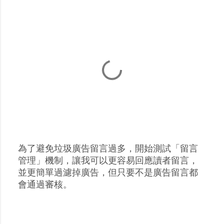
為了避免垃圾廣告留言過多，開始測試「留言
張
管理」機制，讓我可以更容易回應讀者留言，
貼
並更簡單過濾掉廣告，但只要不是廣告留言都
留
會通過審核。
言