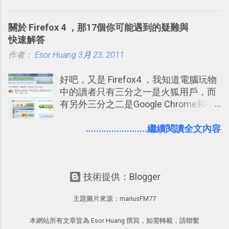
一管理！ Evernote 強化原本已經很好用
中看權限控管重點 我個人是推薦大家來
的工作事項功能 新功能教學： Evernote
使用Facebook的，我自己也在
關於 Firefox 4 ，那17個你可能遇到的疑難與
大綱收合、目錄連結、錨點連結，整理
Facebook中接收到朋友互動產生的樂趣
快速解答
超長筆記應用案例分享 新功能教學： 會
與益處。例如經由Facebook專屬頁面建
作者：
Esor Huang
議記錄不麻煩！我常用兩個 Evernote AI
3月 23, 2011
立的「 電腦玩物 」粉絲專頁，我把自己
功能整理錄音、手寫筆記 更新功能教
寫文章的過程，以及開始寫一篇文章前
好吧，又是 Firefox4 ，我知道電腦玩物
學： Evernote 新增類似 Google 文件的
後的思考分享上去，從讀者回饋中，我
中的讀者只有三分之一是火狐用戶，而
「免帳號登入」多人同步編輯功能
因此可以邊寫邊修改調整文章的方向，
有另外三分之二是Google Chrome和IE
甚至獲得一些新的資料，讓電腦玩物裡
平分，所以我似乎應該做一些平均報
的文章發表多了一分集思廣益的趣味。
導？但問題是我確實是個Firefox 4愛用
........................繼續閱讀全文內容
正是Facebook在「 玩樂 」之外也是「
者，這樣的心情無法造假，所以就放任
有用 」的 ，所以我才會推薦大家去使用
自己的部落格最近充滿了Firefox的聲音
它。但也因為這樣，我覺得也有必要向
^^另外換個角度想，國內外許多資訊部
讀者們分享關於Facebook這個世界最大
技術提供：Blogger
落格其實都比較偏向 Google Chrome 的
通訊錄的隱私設定心得。就如同我之前
愛用者，所以從整體環境來看，「電腦
寫過的「 Windows Live 提醒用戶管理
主題圖片來源：
mariusFM77
玩物」這個部落格的存在本身就是一種
好隱私權限－設定方法重點提示 」，社
平衡報導了吧？ 言歸正傳，昨日Firefox
群服務並不是魔鬼，但上面確實會有隱
本網站所有文章皆為 Esor Huang 撰寫，如需轉載，請聯繫
4正式版上市之際，我總結所有Firefox 4
私洩漏的問題，而除了網站服務本身應