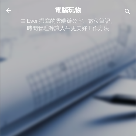
跳到主要內容
電腦玩物
由 Esor 撰寫的雲端辦公室、數位筆記、
時間管理等讓人生更美好工作方法