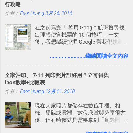
行攻略
一段時間，我覺得它吸引人之處有三
作者：
Esor Huang
點： 1. 「 很有趣 」： Slack 裡擁有跟
3月 26, 2016
LINE 或 Facebook 一樣易於讓公司同事
在之前寫完「 善用 Google 航班搜尋找
聊天打屁、傳送有趣影音圖文的功能。
出理想便宜機票的 10 個技巧 」一文
2. 「 有效率 」：但是 Slack 的頻道、群
後，我想繼續挖掘 Google 幫我們規劃
組機制讓茶水間的聊天，不會干擾工作
自助旅行的潛力。 今天這篇文章，就深
的討論，並且星號與釘選功能讓每個同
入的來聊聊 Google 的「我的地圖」服
........................繼續閱讀全文內容
事可以從聊天中記錄重點。 3. 「 有彈性
務，這是一個可以讓我們「自訂地圖」
」： Slack 的架構可以讓每一個團隊設
的工具 ，在地圖上任意繪製地標、路
計出符合自己需求的通訊平台， Slack
全家沖印、 7-11 列印照片誰好用？立可得與
線，對商務需求來說可以打造出一張一
的軟體則讓同事可以在任何地方和公司
ibon教學+比較表
張資料地圖（例如我之前在製作一本新
保持聯繫。 如果你需要中文版的同類平
作者：
Esor Huang
書時建立的「 台灣推薦空拍地點地圖
12月 21, 2018
台，可以參考： JANDI 高效率團隊通訊
」），對生活需求來說，則可以讓我們
平台完整教學，比 Slack 更適合中文用
現在大家照片都儲存在數位手機、相
規劃自助旅行路線！ Google 「我的地
戶 。 2017/3 新增 ： Sortd for Slack：
機、硬碟或雲端，數位欣賞與分享很方
圖」在規劃自助旅行路線時可以解決許
改造 Slack 討論串介面變成專案任務排
便。但有時候就是需要拿到「實際照
多問題： 國外地點名稱地址常常難懂，
程看板
片」，例如： 小朋友學校的勞作作業 想
用自訂地圖就能自己取一個好辨識的名