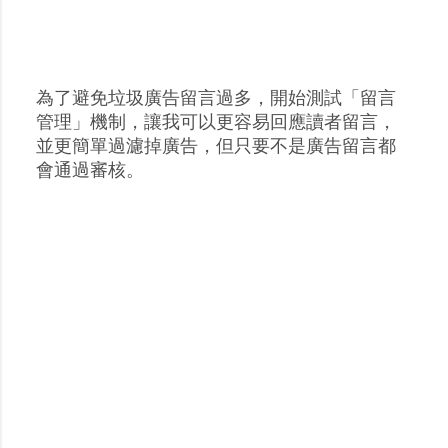
為了避免垃圾廣告留言過多，開始測試「留言
張
管理」機制，讓我可以更容易回應讀者留言，
貼
並更簡單過濾掉廣告，但只要不是廣告留言都
留
會通過審核。
言