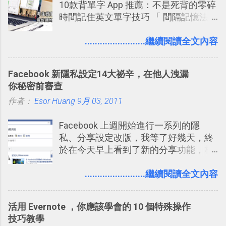
10款背單字 App 推薦：不是死背的零碎
一篇完整的介紹！雖然錯過了幾年前第
時間記住英文單字技巧 「 間隔記憶法
一時間推薦 Trello 的時機，但在這段時
」，是指透過特定時間的反覆記憶，把
間的使用經驗下，剛好可以讓我整理沉
短期記憶變成長期記憶。 舉例來說我今
........................繼續閱讀全文內容
澱自己的使用方法，歸納出「 為什麼值
天記住一個單字，相關一兩天之後我可
得試試看 Trello 的關鍵特色 」，然後轉
能快要忘記，這時再次複習，記憶就增
化成這篇文章深入淺出的 Trello 上手教
Facebook 新隱私設定14大祕辛，在他人洩漏
強；然後下次快要忘記可能變成相隔一
學。 2015/6/13 新增： 免費專案管理軟
你秘密前審查
個禮拜，這時再次複習，就能把記憶強
體推薦！困難計畫簡單管理 13 種工具
作者：
Esor Huang
化，讓記憶延長到可能半個月；那時候
9月 03, 2011
2016 年新增 ： 如何將 Trello 切換到繁
再做一次複習，或許我們就擁有了接下
體中文版？網頁 App 全中文化
Facebook 上週開始進行一系列的隱
來一個月的記憶長度！就這樣反覆慢慢
2016/7/7 新增 ： 如何活用 Trello 記
私、分享設定改版，我等了好幾天，終
拉長時間練習，就能讓一個東西成為腦
帳？我的理財計畫心得與看板範本
於在今天早上看到了新的分享功能，相
海中更深刻的記憶。 問題是，當我們一
2016/7/13 新增： 如何將網頁資料快速
信台灣用戶大多數應該也都已經可以使
次要記住 1000 個英文單字，或是一次
剪貼到 Trello？收集專案資料技巧
用新版的分享功能與隱私設定。 嚴格來
........................繼續閱讀全文內容
要準備數百個考試問題時，自己手動進
2016/8 新增： Trello 開放「強化功能」
說，這次新版設定大多數都是以前就有
行間隔記憶法的練習不是很累嗎？所以
讓免費用戶串聯 Evernote 等雲端服務
的功能，只是現在換到比較好操作的位
就有了自動化的工具，幫助我們管理要
2016/8 新增 ： Trello 卡片自訂欄位密
活用 Evernote ，你應該學會的 10 個特殊操作
置。不過有一項很實用的設定是新增
練習的記憶卡片，自動規劃要延期複習
技！最想要的強大 Trello 客製化範例教
技巧教學
的， 那就是可以 事先審查 朋友「標籤
的卡片，每天自動產生記憶練習題，這
學 2016/11 新增： [時間技客-7] 重要緊