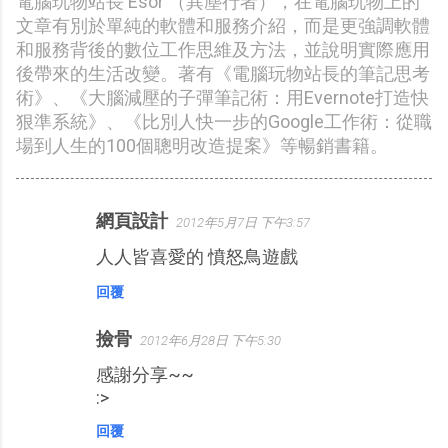
電腦玩物站長 Esor （異塵行者），在電腦玩物上的
文章有別於單純的軟體和服務介紹，而是更強調軟體
和服務背後的數位工作思維及方法，並說明實際應用
後帶來的生活改變。著有《電腦玩物站長的筆記思考
術》、《大腦減壓的子彈筆記術：用Evernote打造快
狠準系統》、《比別人快一步的Google工作術：從職
場到人生的100個聰明改造提案》等暢銷書籍。
網頁設計
2012年5月7日 下午3:57
留
人人皆喜愛的 憤怒鳥遊戲
言
回覆
撿骨
2012年6月28日 下午5:30
感謝分享~~
:>
回覆