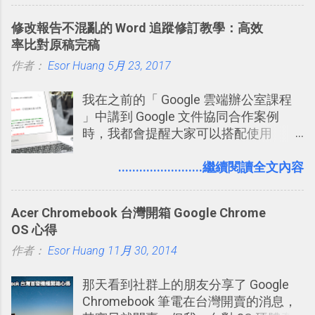
料夾中的工作文件、任務成果，進一步
修改報告不混亂的 Word 追蹤修訂教學：高效
打造一個更自動化的電腦工作流程。
率比對原稿完稿
作者：
Esor Huang
5月 23, 2017
我在之前的「 Google 雲端辦公室課程
」中講到 Google 文件協同合作案例
時，我都會提醒大家可以搭配使用
Google 文件上的「建議操作」功能，讓
多人編輯同一份報告、文章時更加條理
........................繼續閱讀全文內容
分明，修改更有效率。而這並非 Google
文件獨創功能，事實上這是來自於
Acer Chromebook 台灣開箱 Google Chrome
Word 上優秀的文書編輯老傳統：「
OS 心得
Word 追蹤修訂終於出現在 Google
作者：
Esor Huang
Docs！論文改稿必備 」。 但是我也發
11月 30, 2014
現，有很多原本使用 Word 進行文書處
那天看到社群上的朋友分享了 Google
理的朋友，不一定有發現裡面藏了一個
Chromebook 筆電在台灣開賣的消息，
叫做「追蹤修訂」的好功能，因此決定