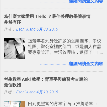
要製作家庭相框 用照片來當小禮物 把照
........................繼續閱讀全文內容
稱。 在規劃路線之外，自訂地圖還能補
片貼在紙本手帳上 這時候，有什麼方法
充許多旅遊圖文資料，讓這張地圖就是
可以快速把數位照片「洗」成實體照
旅遊手冊。 好看的自訂地圖一方面旅行
為什麼大家愛用 Trello ？最佳整理教學讓事情
片？而且最好能不花時間、立即拿到、
時帶來好心情，二方面事後就是最好的
井然有序
價格也不貴呢？ 如果家裡沒有印表機
旅遊回憶之一。 自訂地圖還能跟朋友共
作者：
Esor Huang
（或是沒有好的印表機），又不想跑照
6月 08, 2015
享合作，讓彼此都能在手機上查看這次
相館，那麼這時候 「便利商店」同樣也
旅行地圖。
這幾年看到身邊許多的創業團隊、學校
提供了印照片的服務 ，而且價格不貴，
社團、辦公室裡的部門，或是個人在需
可以立即拿到，操作流程也十分簡單。
要專案管理、生活管理時，選擇了一個
之前我在電腦玩物分享過：「 不需買印
叫做「 Trello 」的雲端服務，這到底是
表機也免隨身碟， 7-11 全家雲端列印超
一個什麼樣的管理工具，讓這麼多人都
........................繼續閱讀全文內容
方便教學 」。這篇文章則從印照片出
愛用 Trello ？在電腦玩物上，我也從旁
發： 同樣的不需買印表機、不需隨身
敲側擊的角度，寫過幾篇「 Trello 概
碟，就能快速印出高品質的照片成品。
考生救星 Anki 教學：背單字與練習考古題的
念」的管理教學文章： 把 Evernote 當
最佳軟體
作 Trello！ Kanbanote 筆記看板管理法
作者：
Esor Huang
Google Drive 變身 Trello ！幫雲端硬碟
4月 10, 2016
建立專案看板 但是，我自己也一直使用
回到更豐富的背單字 App 推薦清單 ：
著 Trello ，卻還沒有在電腦玩物上寫過