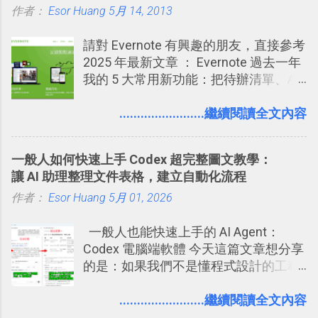
作者：
Esor Huang
你」的內容，決定要不要讓其他朋友看
5月 14, 2013
樣的軟體中最受好評的，或許就是今天
急時間管理四象限在 Trello 活用與範本
到這些標籤。 具體來說，朋友如果把你
要推薦的 「 Anki 」 。
下載 2017/2 新增 ： Trello 團隊如何使
請對 Evernote 有興趣的朋友，直接參考
標籤在他的訊息中，或是想把你標籤在
用 Trello？ 8個專案排程協作重點技巧
2025 年最新文章 ： Evernote 過去一年
相片圖片裡，現在你都多了一個「事先
2017/6 新增： 如何用 Trello 規劃自助
我的 5 大常用新功能：把待辦清單、AI
審查」的機制，可以決定這些你被標籤
旅行？我的 Trello 行程計畫使用技巧教
辨識、長專案筆記裝進第二大腦 新功能
的內容可不可以出現在你的個人檔案塗
學 2017/7 新增： 如何讓 Trello 列表與
介紹文章： 把不同筆記中的待辦清單統
........................繼續閱讀全文內容
鴉牆上，從而禁止可能的祕密被你其他
卡片不再落落長？專案管理的5個關鍵
一管理！ Evernote 強化原本已經很好用
朋友看到。 當然，這也可以最大程度的
技巧 2017/8/23 新增 ： 如何用 Trello 做
的工作事項功能 新功能教學： Evernote
杜絕遊戲、廣告討厭的標籤行為。
子彈筆記？我的 Trello GTD 方法範例看
一般人如何快速上手 Codex 超完整圖文教學：
大綱收合、目錄連結、錨點連結，整理
板分享
讓 AI 助理整理文件表格，建立自動化流程
超長筆記應用案例分享 新功能教學： 會
作者：
Esor Huang
議記錄不麻煩！我常用兩個 Evernote AI
5月 01, 2026
功能整理錄音、手寫筆記 更新功能教
一般人也能快速上手的 AI Agent：
學： Evernote 新增類似 Google 文件的
Codex 電腦端軟體 今天這篇文章想分享
「免帳號登入」多人同步編輯功能
的是：如果我們不是懂程式設計的工程
師， 一般人要怎麼快速上手 OpenAI
（ChatGPT） 的 Codex 工具？ 如何用
........................繼續閱讀全文內容
這個 AI 助理，協助我們處理電腦硬碟資