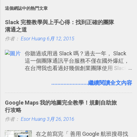
這個網誌中的熱門文章
Slack 完整教學與上手心得：找到正確的團隊
溝通之道
作者：
Esor Huang
6月 12, 2015
你聽過或用過 Slack 嗎？過去一年， Slack
這一個團隊通訊平台服務不僅在國外爆紅，
在台灣我也看過好幾個創業團隊使用 Slack
來做公司內部的訊息管理，到底 Slack 有什
麼魅力？它是不是比起 LINE 或 Facebook 或
........................繼續閱讀全文內容
Email 更能有效率的管理團隊溝通呢？我自
己今年也有機會在一個專案合作中使用了
Google Maps 我的地圖完全教學！規劃自助旅
Slack 一段時間，我覺得它吸引人之處有三
行攻略
點： 1. 「 很有趣 」： Slack 裡擁有跟 LINE
作者：
Esor Huang
或 Facebook 一樣易於讓公司同事聊天打
3月 26, 2016
屁、傳送有趣影音圖文的功能。 2. 「 有效率
在之前寫完「 善用 Google 航班搜尋找
」：但是 Slack 的頻道、群組機制讓茶水間