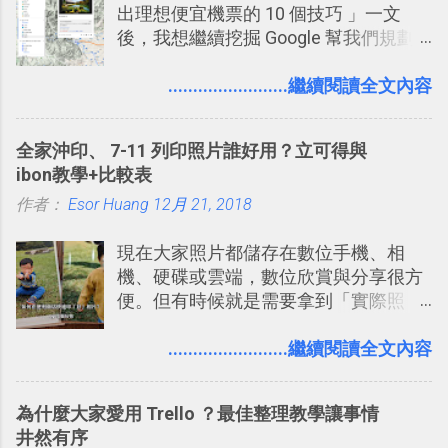
出理想便宜機票的 10 個技巧 」一文
的聊天，不會干擾工作的討論，並且星號與
後，我想繼續挖掘 Google 幫我們規劃
釘選功能讓每個同事可以從聊天中記錄重
自助旅行的潛力。 今天這篇文章，就深
點。 3. 「 有彈性 」： Slack 的架構可以讓
入的來聊聊 Google 的「我的地圖」服
........................繼續閱讀全文內容
每一個團隊設計出符合自己需求的通訊平
務，這是一個可以讓我們「自訂地圖」
台， Slack 的軟體則讓同事可以在任何地方
的工具 ，在地圖上任意繪製地標、路
和公司保持聯繫。 如果你需要中文版的同類
全家沖印、 7-11 列印照片誰好用？立可得與
線，對商務需求來說可以打造出一張一
平台，可以參考： JANDI 高效率團隊通訊平
ibon教學+比較表
張資料地圖（例如我之前在製作一本新
台完整教學，比 Slack 更適合中文用戶 。
作者：
Esor Huang
書時建立的「 台灣推薦空拍地點地圖
12月 21, 2018
2017/3 新增 ： Sortd for Slack： 改造 Slack
」），對生活需求來說，則可以讓我們
討論串介面變成專案任務排程看板
現在大家照片都儲存在數位手機、相
規劃自助旅行路線！ Google 「我的地
機、硬碟或雲端，數位欣賞與分享很方
圖」在規劃自助旅行路線時可以解決許
便。但有時候就是需要拿到「實際照
多問題： 國外地點名稱地址常常難懂，
片」，例如： 小朋友學校的勞作作業 想
用自訂地圖就能自己取一個好辨識的名
要製作家庭相框 用照片來當小禮物 把照
........................繼續閱讀全文內容
稱。 在規劃路線之外，自訂地圖還能補
片貼在紙本手帳上 這時候，有什麼方法
充許多旅遊圖文資料，讓這張地圖就是
可以快速把數位照片「洗」成實體照
旅遊手冊。 好看的自訂地圖一方面旅行
為什麼大家愛用 Trello ？最佳整理教學讓事情
片？而且最好能不花時間、立即拿到、
時帶來好心情，二方面事後就是最好的
井然有序
價格也不貴呢？ 如果家裡沒有印表機
旅遊回憶之一。 自訂地圖還能跟朋友共