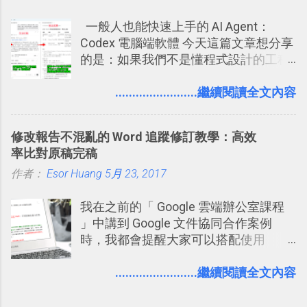
哪個遊戲？但也正因為如此，Facebook
一般人也能快速上手的 AI Agent：
如何分析使用你的個人資料而達到這種
Codex 電腦端軟體 今天這篇文章想分享
社群效果？則是很多人感到疑慮的部
的是：如果我們不是懂程式設計的工程
份，也是惡意程式有可能利用的部份 。
師， 一般人要怎麼快速上手 OpenAI
最新版Facebook隱私設定補充說明：
（ChatGPT） 的 Codex 工具？ 如何用
........................繼續閱讀全文內容
從Facebook隱私設定全新簡化介面設計
這個 AI 助理，協助我們處理電腦硬碟資
中看權限控管重點 我個人是推薦大家來
料夾中的工作文件、任務成果，進一步
使用Facebook的，我自己也在
修改報告不混亂的 Word 追蹤修訂教學：高效
打造一個更自動化的電腦工作流程。
Facebook中接收到朋友互動產生的樂趣
率比對原稿完稿
與益處。例如經由Facebook專屬頁面建
作者：
Esor Huang
5月 23, 2017
立的「 電腦玩物 」粉絲專頁，我把自己
寫文章的過程，以及開始寫一篇文章前
我在之前的「 Google 雲端辦公室課程
後的思考分享上去，從讀者回饋中，我
」中講到 Google 文件協同合作案例
因此可以邊寫邊修改調整文章的方向，
時，我都會提醒大家可以搭配使用
甚至獲得一些新的資料，讓電腦玩物裡
Google 文件上的「建議操作」功能，讓
的文章發表多了一分集思廣益的趣味。
多人編輯同一份報告、文章時更加條理
........................繼續閱讀全文內容
正是Facebook在「 玩樂 」之外也是「
分明，修改更有效率。而這並非 Google
有用 」的 ，所以我才會推薦大家去使用
文件獨創功能，事實上這是來自於
它。但也因為這樣，我覺得也有必要向