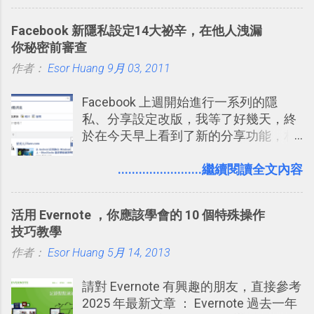
天記住一個單字，相關一兩天之後我可
得試試看 Trello 的關鍵特色 」，然後轉
能快要忘記，這時再次複習，記憶就增
化成這篇文章深入淺出的 Trello 上手教
Facebook 新隱私設定14大祕辛，在他人洩漏
強；然後下次快要忘記可能變成相隔一
學。 2015/6/13 新增： 免費專案管理軟
你秘密前審查
個禮拜，這時再次複習，就能把記憶強
體推薦！困難計畫簡單管理 13 種工具
作者：
Esor Huang
化，讓記憶延長到可能半個月；那時候
9月 03, 2011
2016 年新增 ： 如何將 Trello 切換到繁
再做一次複習，或許我們就擁有了接下
體中文版？網頁 App 全中文化
Facebook 上週開始進行一系列的隱
來一個月的記憶長度！就這樣反覆慢慢
2016/7/7 新增 ： 如何活用 Trello 記
私、分享設定改版，我等了好幾天，終
拉長時間練習，就能讓一個東西成為腦
帳？我的理財計畫心得與看板範本
於在今天早上看到了新的分享功能，相
海中更深刻的記憶。 問題是，當我們一
2016/7/13 新增： 如何將網頁資料快速
信台灣用戶大多數應該也都已經可以使
次要記住 1000 個英文單字，或是一次
剪貼到 Trello？收集專案資料技巧
用新版的分享功能與隱私設定。 嚴格來
........................繼續閱讀全文內容
要準備數百個考試問題時，自己手動進
2016/8 新增： Trello 開放「強化功能」
說，這次新版設定大多數都是以前就有
行間隔記憶法的練習不是很累嗎？所以
讓免費用戶串聯 Evernote 等雲端服務
的功能，只是現在換到比較好操作的位
就有了自動化的工具，幫助我們管理要
2016/8 新增 ： Trello 卡片自訂欄位密
活用 Evernote ，你應該學會的 10 個特殊操作
置。不過有一項很實用的設定是新增
練習的記憶卡片，自動規劃要延期複習
技！最想要的強大 Trello 客製化範例教
技巧教學
的， 那就是可以 事先審查 朋友「標籤
的卡片，每天自動產生記憶練習題，這
學 2016/11 新增： [時間技客-7] 重要緊
作者：
Esor Huang
你」的內容，決定要不要讓其他朋友看
5月 14, 2013
樣的軟體中最受好評的，或許就是今天
急時間管理四象限在 Trello 活用與範本
到這些標籤。 具體來說，朋友如果把你
要推薦的 「 Anki 」 。
下載 2017/2 新增 ： Trello 團隊如何使
請對 Evernote 有興趣的朋友，直接參考
標籤在他的訊息中，或是想把你標籤在
用 Trello？ 8個專案排程協作重點技巧
2025 年最新文章 ： Evernote 過去一年
相片圖片裡，現在你都多了一個「事先
2017/6 新增： 如何用 Trello 規劃自助