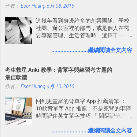
作者：
Esor Huang
（或是沒有好的印表機），又不想跑照
6月 08, 2015
享合作，讓彼此都能在手機上查看這次
相館，那麼這時候 「便利商店」同樣也
旅行地圖。
這幾年看到身邊許多的創業團隊、學校
提供了印照片的服務 ，而且價格不貴，
社團、辦公室裡的部門，或是個人在需
可以立即拿到，操作流程也十分簡單。
要專案管理、生活管理時，選擇了一個
之前我在電腦玩物分享過：「 不需買印
叫做「 Trello 」的雲端服務，這到底是
表機也免隨身碟， 7-11 全家雲端列印超
一個什麼樣的管理工具，讓這麼多人都
........................繼續閱讀全文內容
方便教學 」。這篇文章則從印照片出
愛用 Trello ？在電腦玩物上，我也從旁
發： 同樣的不需買印表機、不需隨身
敲側擊的角度，寫過幾篇「 Trello 概
碟，就能快速印出高品質的照片成品。
考生救星 Anki 教學：背單字與練習考古題的
念」的管理教學文章： 把 Evernote 當
最佳軟體
作 Trello！ Kanbanote 筆記看板管理法
作者：
Esor Huang
Google Drive 變身 Trello ！幫雲端硬碟
4月 10, 2016
建立專案看板 但是，我自己也一直使用
回到更豐富的背單字 App 推薦清單 ：
著 Trello ，卻還沒有在電腦玩物上寫過
10款背單字 App 推薦：不是死背的零碎
一篇完整的介紹！雖然錯過了幾年前第
時間記住英文單字技巧 「 間隔記憶法
一時間推薦 Trello 的時機，但在這段時
」，是指透過特定時間的反覆記憶，把
間的使用經驗下，剛好可以讓我整理沉
短期記憶變成長期記憶。 舉例來說我今
........................繼續閱讀全文內容
澱自己的使用方法，歸納出「 為什麼值