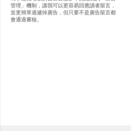
張
管理」機制，讓我可以更容易回應讀者留言，
貼
並更簡單過濾掉廣告，但只要不是廣告留言都
留
會通過審核。
言