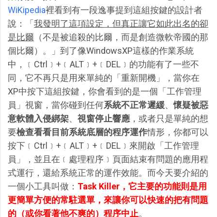
WiKipedia
裡看到有一段逸事提到這組按鍵的設計者
說：「
我發明了這項設定，但真正讓它如此出名的卻
是比爾
（不是被追殺的比爾，而是創造微軟帝國的那
個比爾）。」到了像WindowsXP這樣的作業系統
中，﹝Ctrl﹞+﹝ALT﹞+﹝DEL﹞的功能有了一些不
同，它不再只是用來單純的「重新開機」，當你在
XP中按下這組按鍵，你會看到的是一個「工作管理
員」視窗，當你碰到任何
系統不正常遲緩
、
懷疑被惡
意軟體入侵綁架
、
視窗停止響應
，或者只是單純的想
要
檢查看看目前系統底層的程序運作
情形，你都可以
按下﹝Ctrl﹞+﹝ALT﹞+﹝DEL﹞來開啟「工作管理
員」，並且在﹝處理程序﹞頁面結束有問題的應用程
式運行，還給系統正常的運作效能。而今天要介紹的
一個小工具叫做：
Task Killer，它主要的功能則是用
更簡單方便的常駐選單，來讓你可以快速的把有問題
的（或你看著他不爽的）程序中止
。