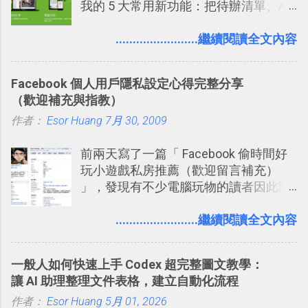
我的 5 大常用新功能：把待辦清單、AI
審查」的機制，可以決定這些你被標籤
旅行？我的 Trello 行程計畫使用技巧教
辨識、長專案筆記裝進第二大腦 新功能
的內容可不可以出現在你的個人檔案塗
學 2017/7 新增： 如何讓 Trello 列表與
介紹文章： 把不同筆記中的待辦清單統
........................繼續閱讀全文內容
鴉牆上，從而禁止可能的祕密被你其他
卡片不再落落長？專案管理的5個關鍵
一管理！ Evernote 強化原本已經很好用
朋友看到。 當然，這也可以最大程度的
技巧 2017/8/23 新增 ： 如何用 Trello 做
的工作事項功能 新功能教學： Evernote
杜絕遊戲、廣告討厭的標籤行為。
子彈筆記？我的 Trello GTD 方法範例看
Facebook 個人用戶隱私設定心得完整分享
大綱收合、目錄連結、錨點連結，整理
板分享
（歡迎補充與指教）
超長筆記應用案例分享 新功能教學： 會
作者：
Esor Huang
議記錄不麻煩！我常用兩個 Evernote AI
7月 30, 2009
功能整理錄音、手寫筆記 更新功能教
前兩天寫了一篇「 Facebook 偷時間好
學： Evernote 新增類似 Google 文件的
玩小遊戲私房推薦（歡迎留言補充）
「免帳號登入」多人同步編輯功能
」，發現有不少電腦玩物的讀者因此開
始加入Facebook。整體來說，
Facebook確 實是目前最好的社群、社
........................繼續閱讀全文內容
交服務之一，它優秀的互動配對機制，
讓你可以在Facebook中體驗到最即時而
一般人如何快速上手 Codex 超完整圖文教學：
有趣的交友聯繫： 例如你可以看到朋友
讓 AI 助理整理文件表格，建立自動化流程
又加入了哪個社團？某位好友又出現在
作者：
Esor Huang
哪張相片中？或者有哪些朋友正熱衷於
5月 01, 2026