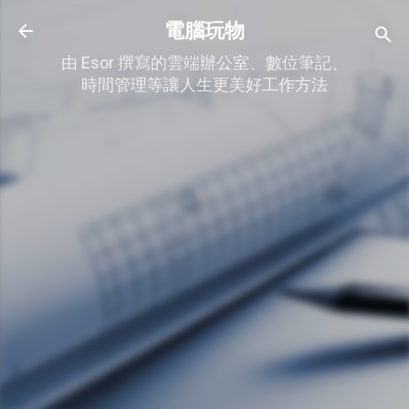
跳到主要內容
電腦玩物
由 Esor 撰寫的雲端辦公室、數位筆記、
時間管理等讓人生更美好工作方法