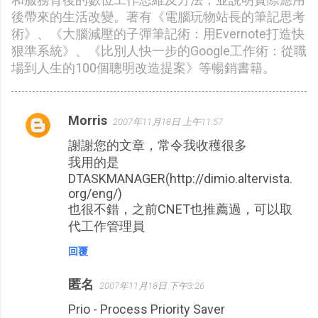
後帶來的生活改變。著有《電腦玩物站長的筆記思考
術》、《大腦減壓的子彈筆記術：用Evernote打造快
狠準系統》、《比別人快一步的Google工作術：從職
場到人生的100個聰明改造提案》等暢銷書籍。
Morris
2007年11月18日 上午11:57
留
謝謝您的文章，常令我收穫很多
言
我用的是
DTASKMANAGER(http://dimio.altervista.
org/eng/)
也很不錯，之前CNET也推薦過，可以取
代工作管理員
回覆
匿名
2007年11月18日 下午3:26
Prio - Process Priority Saver