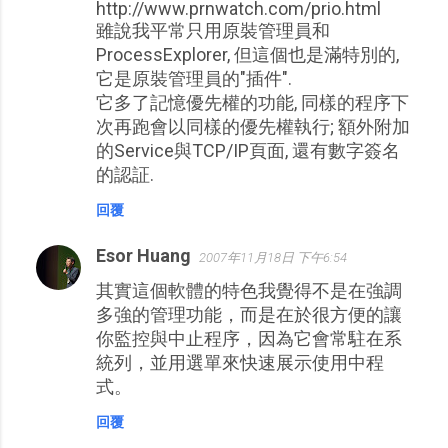
http://www.prnwatch.com/prio.html
雖說我平常只用原裝管理員和
ProcessExplorer, 但這個也是滿特別的,
它是原裝管理員的"插件".
它多了記憶優先權的功能, 同樣的程序下
次再跑會以同樣的優先權執行; 額外附加
的Service與TCP/IP頁面, 還有數字簽名
的認証.
回覆
Esor Huang
2007年11月18日 下午6:54
其實這個軟體的特色我覺得不是在強調
多強的管理功能，而是在於很方便的讓
你監控與中止程序，因為它會常駐在系
統列，並用選單來快速展示使用中程
式。
回覆