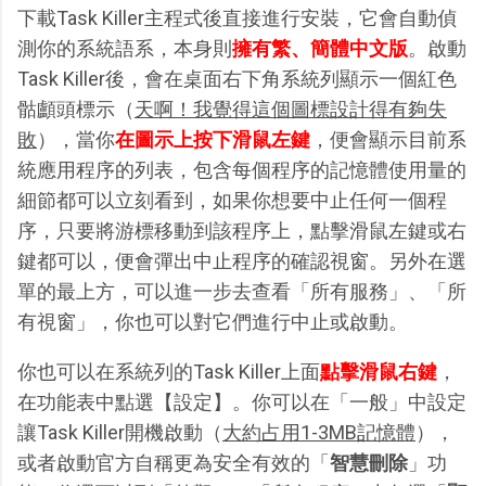
下載Task Killer主程式後直接進行安裝，它會自動偵
測你的系統語系，本身則
擁有繁、簡體中文版
。啟動
Task Killer後，會在桌面右下角系統列顯示一個紅色
骷顱頭標示（
天啊！我覺得這個圖標設計得有夠失
敗
），當你
在圖示上按下滑鼠左鍵
，便會顯示目前系
統應用程序的列表，包含每個程序的記憶體使用量的
細節都可以立刻看到，如果你想要中止任何一個程
序，只要將游標移動到該程序上，點擊滑鼠左鍵或右
鍵都可以，便會彈出中止程序的確認視窗。另外在選
單的最上方，可以進一步去查看「所有服務」、「所
有視窗」，你也可以對它們進行中止或啟動。
你也可以在系統列的Task Killer上面
點擊滑鼠右鍵
，
在功能表中點選【設定】。你可以在「一般」中設定
讓Task Killer開機啟動（
大約占用1-3MB記憶體
），
或者啟動官方自稱更為安全有效的「
智慧刪除
」功