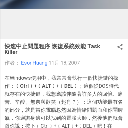
快速中止問題程序 恢復系統效能 Task
Killer
作者：
Esor Huang
11月 18, 2007
在Windows使用中，我常常會執行一個快捷鍵的操
作：
﹝Ctrl﹞+﹝ALT﹞+﹝DEL﹞
；這個從DOS時代
就存在的快捷鍵，我想應該伴隨著許多人的回憶、痛
苦、辛酸、無奈與歡笑（起肖？）；這個功能最有名
的部分，就是當你電腦忽然因為情緒問題而和你鬧脾
氣，你遍詢身邊可以找到的電腦大師，然後他們就會
跟你說：按下﹝Ctrl﹞+﹝ALT﹞+﹝DEL﹞吧！在