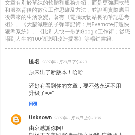
文章有別於單純的軟體和服務介紹，而是更強調軟體
和服務背後的數位工作思維及方法，並說明實際應用
後帶來的生活改變。著有《電腦玩物站長的筆記思考
術》、《大腦減壓的子彈筆記術：用Evernote打造快
狠準系統》、《比別人快一步的Google工作術：從職
場到人生的100個聰明改造提案》等暢銷書籍。
匿名
2007年11月29日 下午4:13
留
原来出了新版本！哈哈
言
还好有看到你的文章，要不然永远不用
升级了=.=''
回覆
Unknown
2007年11月30日 上午10:06
由衷感謝你阿!