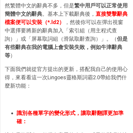
然繁體中文的辭典不多，但是
繁中用戶可以正常使用
簡體中文的辭典
。基本上下載辭典後，
直接雙擊辭典
檔案便可以安裝（*.ld2）
，然後你可以在彈出視窗
中選擇要將新的辭典加入「索引組（用主程式查
詢）」或「屏幕取詞組（滑鼠取辭查詢）」。（
但是
有些辭典在我的電腦上會安裝失敗，例如牛津辭典
等
）
下面我們就從官方提出的更新，搭配我自己的使用心
得，來看看這一次Lingoes靈格斯詞霸2.0帶給我們什
麼新功能：
識別各種單字的變化形式，讓取辭翻譯更加準
確：