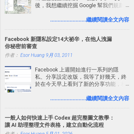
後，我想繼續挖掘 Google 幫我們規劃
一時間推薦 Trello 的時機，但在這段時
自助旅行的潛力。 今天這篇文章，就深
間的使用經驗下，剛好可以讓我整理沉
入的來聊聊 Google 的「我的地圖」服
........................繼續閱讀全文內容
澱自己的使用方法，歸納出「 為什麼值
務，這是一個可以讓我們「自訂地圖」
得試試看 Trello 的關鍵特色 」，然後轉
的工具 ，在地圖上任意繪製地標、路
化成這篇文章深入淺出的 Trello 上手教
Facebook 新隱私設定14大祕辛，在他人洩漏
線，對商務需求來說可以打造出一張一
學。 2015/6/13 新增： 免費專案管理軟
你秘密前審查
張資料地圖（例如我之前在製作一本新
體推薦！困難計畫簡單管理 13 種工具
作者：
Esor Huang
書時建立的「 台灣推薦空拍地點地圖
9月 03, 2011
2016 年新增 ： 如何將 Trello 切換到繁
」），對生活需求來說，則可以讓我們
體中文版？網頁 App 全中文化
Facebook 上週開始進行一系列的隱
規劃自助旅行路線！ Google 「我的地
2016/7/7 新增 ： 如何活用 Trello 記
私、分享設定改版，我等了好幾天，終
圖」在規劃自助旅行路線時可以解決許
帳？我的理財計畫心得與看板範本
於在今天早上看到了新的分享功能，相
多問題： 國外地點名稱地址常常難懂，
2016/7/13 新增： 如何將網頁資料快速
信台灣用戶大多數應該也都已經可以使
用自訂地圖就能自己取一個好辨識的名
剪貼到 Trello？收集專案資料技巧
用新版的分享功能與隱私設定。 嚴格來
........................繼續閱讀全文內容
稱。 在規劃路線之外，自訂地圖還能補
2016/8 新增： Trello 開放「強化功能」
說，這次新版設定大多數都是以前就有
充許多旅遊圖文資料，讓這張地圖就是
讓免費用戶串聯 Evernote 等雲端服務
的功能，只是現在換到比較好操作的位
旅遊手冊。 好看的自訂地圖一方面旅行
2016/8 新增 ： Trello 卡片自訂欄位密
一般人如何快速上手 Codex 超完整圖文教學：
置。不過有一項很實用的設定是新增
時帶來好心情，二方面事後就是最好的
技！最想要的強大 Trello 客製化範例教
讓 AI 助理整理文件表格，建立自動化流程
的， 那就是可以 事先審查 朋友「標籤
旅遊回憶之一。 自訂地圖還能跟朋友共
學 2016/11 新增： [時間技客-7] 重要緊
作者：
Esor Huang
5月 01, 2026