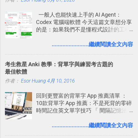
你」的內容，決定要不要讓其他朋友看
享合作，讓彼此都能在手機上查看這次
急時間管理四象限在 Trello 活用與範本
到這些標籤。 具體來說，朋友如果把你
旅行地圖。
下載 2017/2 新增 ： Trello 團隊如何使
一般人也能快速上手的 AI Agent：
標籤在他的訊息中，或是想把你標籤在
用 Trello？ 8個專案排程協作重點技巧
Codex 電腦端軟體 今天這篇文章想分享
相片圖片裡，現在你都多了一個「事先
2017/6 新增： 如何用 Trello 規劃自助
的是：如果我們不是懂程式設計的工程
審查」的機制，可以決定這些你被標籤
旅行？我的 Trello 行程計畫使用技巧教
師， 一般人要怎麼快速上手 OpenAI
的內容可不可以出現在你的個人檔案塗
學 2017/7 新增： 如何讓 Trello 列表與
（ChatGPT） 的 Codex 工具？ 如何用
........................繼續閱讀全文內容
鴉牆上，從而禁止可能的祕密被你其他
卡片不再落落長？專案管理的5個關鍵
這個 AI 助理，協助我們處理電腦硬碟資
朋友看到。 當然，這也可以最大程度的
技巧 2017/8/23 新增 ： 如何用 Trello 做
料夾中的工作文件、任務成果，進一步
杜絕遊戲、廣告討厭的標籤行為。
子彈筆記？我的 Trello GTD 方法範例看
考生救星 Anki 教學：背單字與練習考古題的
打造一個更自動化的電腦工作流程。
板分享
最佳軟體
作者：
Esor Huang
4月 10, 2016
回到更豐富的背單字 App 推薦清單 ：
10款背單字 App 推薦：不是死背的零碎
時間記住英文單字技巧 「 間隔記憶法
」，是指透過特定時間的反覆記憶，把
短期記憶變成長期記憶。 舉例來說我今
........................繼續閱讀全文內容
天記住一個單字，相關一兩天之後我可