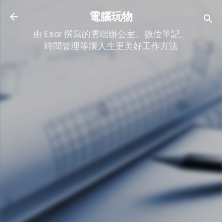
跳到主要內容
電腦玩物
由 Esor 撰寫的雲端辦公室、數位筆記、
時間管理等讓人生更美好工作方法