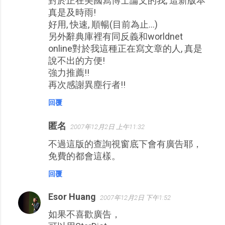
對於正在美國寫博士論文的我, 這新版本
真是及時雨!
好用, 快速, 順暢(目前為止...)
另外辭典庫裡有同反義和worldnet
online對於我這種正在寫文章的人, 真是
說不出的方便!
強力推薦!!
再次感謝異塵行者!!
回覆
匿名
2007年12月2日 上午11:32
不過這版的查詢視窗底下會有廣告耶，
免費的都會這樣。
回覆
Esor Huang
2007年12月2日 下午1:52
如果不喜歡廣告，