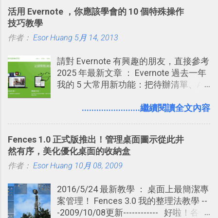
能快要忘記，這時再次複習，記憶就增
活用 Evernote ，你應該學會的 10 個特殊操作
強；然後下次快要忘記可能變成相隔一
技巧教學
個禮拜，這時再次複習，就能把記憶強
作者：
Esor Huang
化，讓記憶延長到可能半個月；那時候
5月 14, 2013
再做一次複習，或許我們就擁有了接下
請對 Evernote 有興趣的朋友，直接參考
來一個月的記憶長度！就這樣反覆慢慢
2025 年最新文章 ： Evernote 過去一年
拉長時間練習，就能讓一個東西成為腦
我的 5 大常用新功能：把待辦清單、AI
海中更深刻的記憶。 問題是，當我們一
辨識、長專案筆記裝進第二大腦 新功能
次要記住 1000 個英文單字，或是一次
介紹文章： 把不同筆記中的待辦清單統
........................繼續閱讀全文內容
要準備數百個考試問題時，自己手動進
一管理！ Evernote 強化原本已經很好用
行間隔記憶法的練習不是很累嗎？所以
的工作事項功能 新功能教學： Evernote
就有了自動化的工具，幫助我們管理要
Fences 1.0 正式版推出！管理桌面圖示從此井
大綱收合、目錄連結、錨點連結，整理
練習的記憶卡片，自動規劃要延期複習
然有序，美化優化桌面的收納盒
超長筆記應用案例分享 新功能教學： 會
的卡片，每天自動產生記憶練習題，這
作者：
Esor Huang
議記錄不麻煩！我常用兩個 Evernote AI
10月 08, 2009
樣的軟體中最受好評的，或許就是今天
功能整理錄音、手寫筆記 更新功能教
要推薦的 「 Anki 」 。
2016/5/24 最新教學 ： 桌面上最簡潔專
學： Evernote 新增類似 Google 文件的
案管理！ Fences 3.0 我的整理法教學 --
「免帳號登入」多人同步編輯功能
-2009/10/08更新------------ 好啦！各位