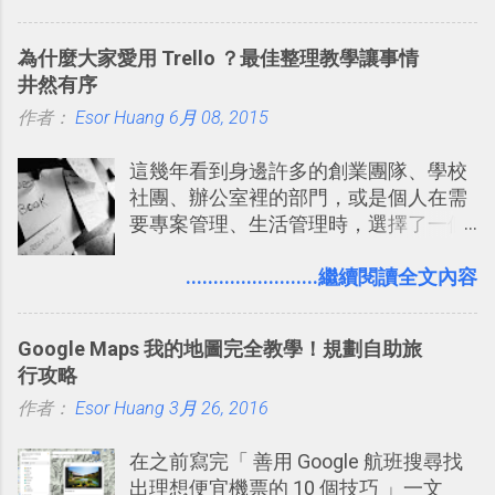
片貼在紙本手帳上 這時候，有什麼方法
」： Slack 的架構可以讓每一個團隊設
可以快速把數位照片「洗」成實體照
計出符合自己需求的通訊平台， Slack
為什麼大家愛用 Trello ？最佳整理教學讓事情
片？而且最好能不花時間、立即拿到、
的軟體則讓同事可以在任何地方和公司
井然有序
價格也不貴呢？ 如果家裡沒有印表機
保持聯繫。 如果你需要中文版的同類平
作者：
Esor Huang
（或是沒有好的印表機），又不想跑照
6月 08, 2015
台，可以參考： JANDI 高效率團隊通訊
相館，那麼這時候 「便利商店」同樣也
平台完整教學，比 Slack 更適合中文用
這幾年看到身邊許多的創業團隊、學校
提供了印照片的服務 ，而且價格不貴，
戶 。 2017/3 新增 ： Sortd for Slack：
社團、辦公室裡的部門，或是個人在需
可以立即拿到，操作流程也十分簡單。
改造 Slack 討論串介面變成專案任務排
要專案管理、生活管理時，選擇了一個
之前我在電腦玩物分享過：「 不需買印
程看板
叫做「 Trello 」的雲端服務，這到底是
表機也免隨身碟， 7-11 全家雲端列印超
一個什麼樣的管理工具，讓這麼多人都
........................繼續閱讀全文內容
方便教學 」。這篇文章則從印照片出
愛用 Trello ？在電腦玩物上，我也從旁
發： 同樣的不需買印表機、不需隨身
敲側擊的角度，寫過幾篇「 Trello 概
碟，就能快速印出高品質的照片成品。
Google Maps 我的地圖完全教學！規劃自助旅
念」的管理教學文章： 把 Evernote 當
行攻略
作 Trello！ Kanbanote 筆記看板管理法
作者：
Esor Huang
Google Drive 變身 Trello ！幫雲端硬碟
3月 26, 2016
建立專案看板 但是，我自己也一直使用
在之前寫完「 善用 Google 航班搜尋找
著 Trello ，卻還沒有在電腦玩物上寫過
出理想便宜機票的 10 個技巧 」一文
一篇完整的介紹！雖然錯過了幾年前第