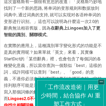
這次靈格斯有一個很有意思的改進：「灵格斯巧妙地
找到了一个新的思路, 将单词的变形规则和数据放到
词典中, 通过词典的支持, 就可以实现对各语种单词的
变形进行识别。」這也可以說明為什麼這一次2.0的
辭典無法相容舊版，因為
在辭典上Lingoes加入了更
智能的識別、關聯模式
。
在實際的應用上，這種識別單字變化形式的功能是不
是真的實用呢？如果單就「英文」來看，其實像
StartDict的「某些辭典」裡，也會包含了每個詞的各
種變化意義，所以當你查詢一個類似「best」這樣的
詞，或許同樣可以查到「best」、「good」的意
義，不過你必須自己到翻譯結果列表裡面去找（它的
排列順序可能是混亂的），而且除非已經將變化形式
寫入那個詞條的解釋中，要不然是找不到相關詞的；
而
Lingoes2.0不一樣的地方在於，它會「自動」去幫
你找出相關詞條
，因此當你用Lingoes2.0來查詢時，