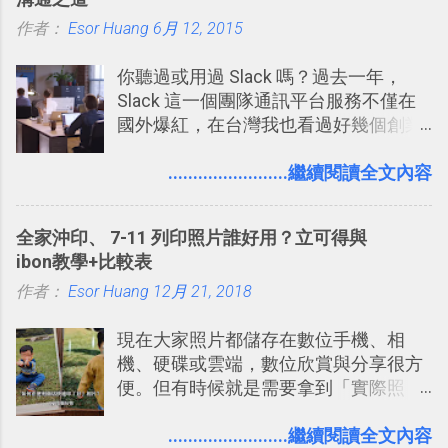
作者：
Esor Huang
6月 12, 2015
你聽過或用過 Slack 嗎？過去一年，
Slack 這一個團隊通訊平台服務不僅在
國外爆紅，在台灣我也看過好幾個創業
團隊使用 Slack 來做公司內部的訊息管
理，到底 Slack 有什麼魅力？它是不是
........................繼續閱讀全文內容
比起 LINE 或 Facebook 或 Email 更能有
效率的管理團隊溝通呢？我自己今年也
全家沖印、 7-11 列印照片誰好用？立可得與
有機會在一個專案合作中使用了 Slack
ibon教學+比較表
一段時間，我覺得它吸引人之處有三
作者：
Esor Huang
點： 1. 「 很有趣 」： Slack 裡擁有跟
12月 21, 2018
LINE 或 Facebook 一樣易於讓公司同事
現在大家照片都儲存在數位手機、相
聊天打屁、傳送有趣影音圖文的功能。
機、硬碟或雲端，數位欣賞與分享很方
2. 「 有效率 」：但是 Slack 的頻道、群
便。但有時候就是需要拿到「實際照
組機制讓茶水間的聊天，不會干擾工作
片」，例如： 小朋友學校的勞作作業 想
的討論，並且星號與釘選功能讓每個同
要製作家庭相框 用照片來當小禮物 把照
........................繼續閱讀全文內容
事可以從聊天中記錄重點。 3. 「 有彈性