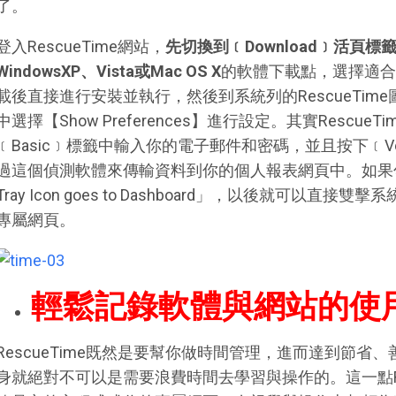
了。
登入RescueTime網站，
先切換到﹝Download﹞活頁標
WindowsXP、Vista或Mac OS X
的軟體下載點，選擇適合
載後直接進行安裝並執行，然後到系統列的RescueTi
中選擇【Show Preferences】進行設定。其實Rescu
﹝Basic﹞標籤中輸入你的電子郵件和密碼，並且按下﹝V
過這個偵測軟體來傳輸資料到你的個人報表網頁中。如果勾選「Doub
Tray Icon goes to Dashboard」，以後就可以直接雙
專屬網頁。
輕鬆記錄軟體與網站的使
RescueTime既然是要幫你做時間管理，進而達到節省、善
身就絕對不可以是需要浪費時間去學習與操作的。這一點Re