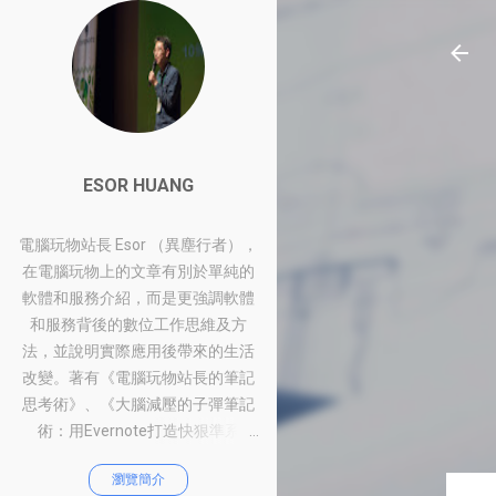
ESOR HUANG
電腦玩物站長 Esor （異塵行者），
在電腦玩物上的文章有別於單純的
軟體和服務介紹，而是更強調軟體
和服務背後的數位工作思維及方
法，並說明實際應用後帶來的生活
改變。著有《電腦玩物站長的筆記
思考術》、《大腦減壓的子彈筆記
術：用Evernote打造快狠準系
統》、《比別人快一步的Google工
瀏覽簡介
作術：從職場到人生的100個聰明