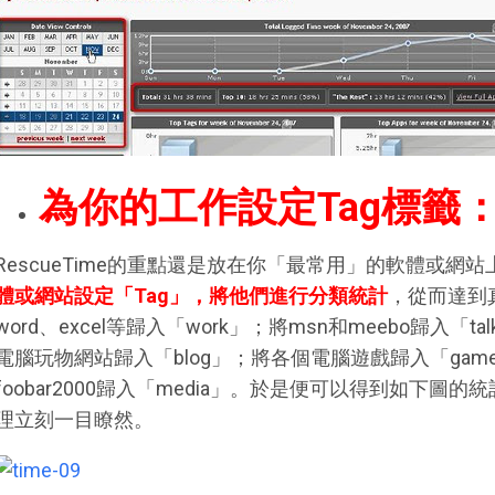
為你的工作設定Tag標籤
RescueTime的重點還是放在你「最常用」的軟體或網站上。
體或網站設定「Tag」，將他們進行分類統計
，從而達到
word、excel等歸入「work」；將msn和meebo歸入「talk」；
電腦玩物網站歸入「blog」；將各個電腦遊戲歸入「game」；
foobar2000歸入「media」。於是便可以得到如下
理立刻一目瞭然。