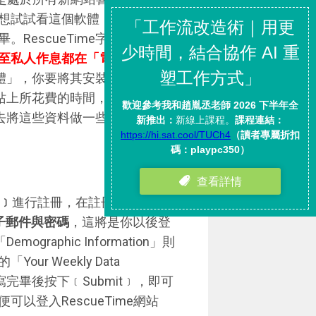
想試試看這個軟體（網站）的
RescueTime字面上的意義
至私人作息都在「電腦」與「網
測軟體」，你要將其安裝到電腦中並
站上所花費的時間，並將結果呈
己去將這些資料做一些
歸類
，製作
p﹞
進行註冊，在註冊表格中，最
子郵件與密碼
，這將是你以後登
ographic Information」則
 Weekly Data
完畢後按下﹝Submit﹞，即可
登入RescueTime網站