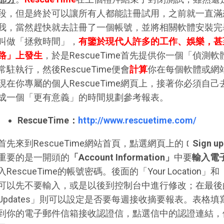
段，但是終於可以讓所有人都能註冊試用，之前就一直滿
我，當然趕快就去註冊了一個帳號，並將相關軟體安裝完畢。
叫做「拯救時間」，
有鑒於現代人許多的工作、娛樂，甚
路」上發生
，於是RescueTime首先提供你一個「偵
常駐執行，然後RescueTime便會
計算
你在每個軟體或網
現在你專屬的個人RescueTime網頁上，接著你必須自
成一個「更有意義」的時間規劃參考報表。
RescueTime：
http://www.rescuetime.com/
首先來到RescueTime網站首頁，點選網頁上的
﹝Sign u
重要的是一開頭的
「Account Information」
中要
輸入電
入RescueTime的帳號密碼。後面的「Your Location」和「Dem
可以先不要輸入，或是以後到控制台中進行修改；在最後的「Your
Updates」則可以設定是否要每週接收摘要報表。表格填寫
到你的電子郵件信箱接收認證信，點選信中的認證連結，便可以