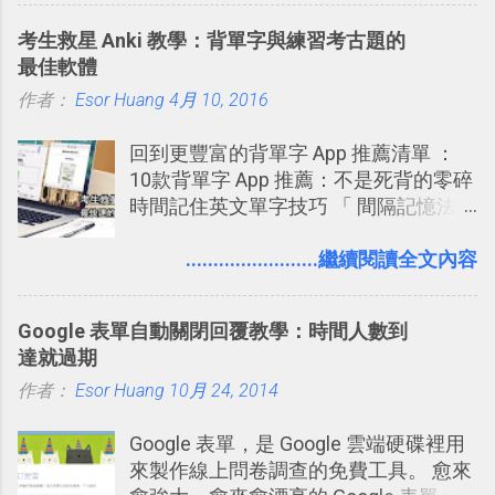
敲側擊的角度，寫過幾篇「 Trello 概
，把原本遊戲的場景與功能搬上瀏覽器
蒐小誌： http://twitter.com/esorhjy
考生救星 Anki 教學：背單字與練習考古題的
念」的管理教學文章： 把 Evernote 當
內，玩家可以免費上網通關！不過目前
Twitter除了自顧自的碎碎念外，你可以
最佳軟體
作 Trello！ Kanbanote 筆記看板管理法
因為技術限制， 主要支援的瀏覽器為
用「Follow」的方式來跟隨其它的使用
作者：
Esor Huang
Google Drive 變身 Trello ！幫雲端硬碟
4月 10, 2016
Firefox 4 和Safari ，而 Google Chrome
者，只要進入該使用者的個人頁面，然
建立專案看板 但是，我自己也一直使用
執行上可能會有些問題。
後在最上方按下﹝Follow﹞即可。 這種
回到更豐富的背單字 App 推薦清單 ：
著 Trello ，卻還沒有在電腦玩物上寫過
跟隨者、被跟隨者的概念是Twitter另一
10款背單字 App 推薦：不是死背的零碎
一篇完整的介紹！雖然錯過了幾年前第
個非常好玩的地方 ，所以 這次的
時間記住英文單字技巧 「 間隔記憶法
一時間推薦 Trello 的時機，但在這段時
Twitter Blocks很強調這個人際網路的概
」，是指透過特定時間的反覆記憶，把
間的使用經驗下，剛好可以讓我整理沉
念 ，如果說這一次的Twitter Blocks的
短期記憶變成長期記憶。 舉例來說我今
........................繼續閱讀全文內容
澱自己的使用方法，歸納出「 為什麼值
3D視圖有什麼用途的話，就是 它可以讓
天記住一個單字，相關一兩天之後我可
得試試看 Trello 的關鍵特色 」，然後轉
你非常方便、好玩、即興的擴展你的
能快要忘記，這時再次複習，記憶就增
化成這篇文章深入淺出的 Trello 上手教
Twit...
Google 表單自動關閉回覆教學：時間人數到
強；然後下次快要忘記可能變成相隔一
學。 2015/6/13 新增： 免費專案管理軟
達就過期
個禮拜，這時再次複習，就能把記憶強
體推薦！困難計畫簡單管理 13 種工具
作者：
Esor Huang
化，讓記憶延長到可能半個月；那時候
10月 24, 2014
2016 年新增 ： 如何將 Trello 切換到繁
再做一次複習，或許我們就擁有了接下
體中文版？網頁 App 全中文化
Google 表單，是 Google 雲端硬碟裡用
來一個月的記憶長度！就這樣反覆慢慢
2016/7/7 新增 ： 如何活用 Trello 記
來製作線上問卷調查的免費工具。 愈來
拉長時間練習，就能讓一個東西成為腦
帳？我的理財計畫心得與看板範本