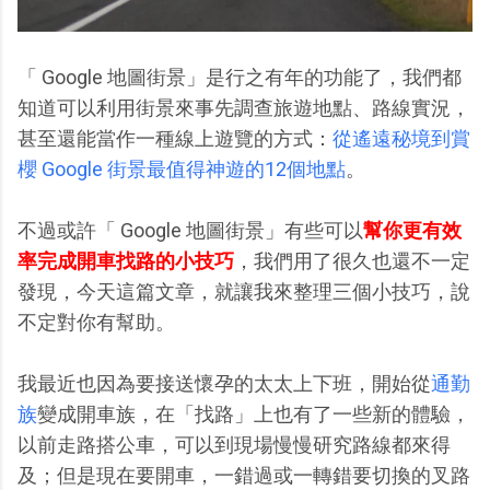
「 Google 地圖街景」是行之有年的功能了，我們都
知道可以利用街景來事先調查旅遊地點、路線實況，
甚至還能當作一種線上遊覽的方式：
從遙遠秘境到賞
櫻 Google 街景最值得神遊的12個地點
。
不過或許「 Google 地圖街景」有些可以
幫你更有效
率完成開車找路的小技巧
，我們用了很久也還不一定
發現，今天這篇文章，就讓我來整理三個小技巧，說
不定對你有幫助。
我最近也因為要接送懷孕的太太上下班，開始從
通勤
族
變成開車族，在「找路」上也有了一些新的體驗，
以前走路搭公車，可以到現場慢慢研究路線都來得
及；但是現在要開車，一錯過或一轉錯要切換的叉路