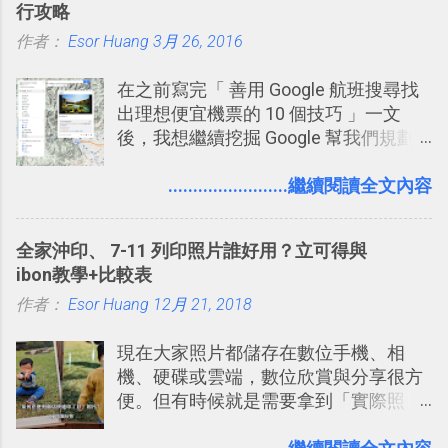
行攻略
一段時間，我覺得它吸引人之處有三
作者：
Esor Huang
點： 1. 「 很有趣 」： Slack 裡擁有跟
3月 26, 2016
LINE 或 Facebook 一樣易於讓公司同事
在之前寫完「 善用 Google 航班搜尋找
聊天打屁、傳送有趣影音圖文的功能。
出理想便宜機票的 10 個技巧 」一文
2. 「 有效率 」：但是 Slack 的頻道、群
後，我想繼續挖掘 Google 幫我們規劃
組機制讓茶水間的聊天，不會干擾工作
自助旅行的潛力。 今天這篇文章，就深
的討論，並且星號與釘選功能讓每個同
入的來聊聊 Google 的「我的地圖」服
........................繼續閱讀全文內容
事可以從聊天中記錄重點。 3. 「 有彈性
務，這是一個可以讓我們「自訂地圖」
」： Slack 的架構可以讓每一個團隊設
的工具 ，在地圖上任意繪製地標、路
計出符合自己需求的通訊平台， Slack
全家沖印、 7-11 列印照片誰好用？立可得與
線，對商務需求來說可以打造出一張一
的軟體則讓同事可以在任何地方和公司
ibon教學+比較表
張資料地圖（例如我之前在製作一本新
保持聯繫。 如果你需要中文版的同類平
作者：
Esor Huang
書時建立的「 台灣推薦空拍地點地圖
12月 21, 2018
台，可以參考： JANDI 高效率團隊通訊
」），對生活需求來說，則可以讓我們
平台完整教學，比 Slack 更適合中文用
現在大家照片都儲存在數位手機、相
規劃自助旅行路線！ Google 「我的地
戶 。 2017/3 新增 ： Sortd for Slack：
機、硬碟或雲端，數位欣賞與分享很方
圖」在規劃自助旅行路線時可以解決許
改造 Slack 討論串介面變成專案任務排
便。但有時候就是需要拿到「實際照
多問題： 國外地點名稱地址常常難懂，
程看板
片」，例如： 小朋友學校的勞作作業 想
用自訂地圖就能自己取一個好辨識的名