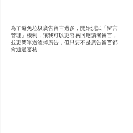
為了避免垃圾廣告留言過多，開始測試「留言
張
管理」機制，讓我可以更容易回應讀者留言，
貼
並更簡單過濾掉廣告，但只要不是廣告留言都
留
會通過審核。
言