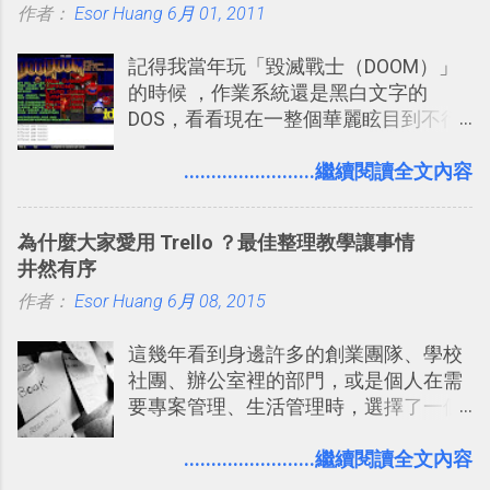
作者：
Esor Huang
如果單從後面幾個「功能面」來看， 這
6月 01, 2011
電腦玩物介紹過的資訊作補充，讓我的
些「 智慧型 Google 助理 」功能早已經
Twitter可以作為簡單的、即時的、隨想
記得我當年玩「毀滅戰士（DOOM）」
內建在我們的 Google 系統中，甚至大
的 碎碎念版電腦玩物 。不過你不需要像
的時候 ，作業系統還是黑白文字的
多在 Android 與 iPhone 手機上都能使
我這麼認真，因為 我也很喜歡在Twitter
DOS，看看現在一整個華麗眩目到不行
用。
上面看到各種突如其來的生活雜感、毫
的各種第一人稱射擊遊戲，但做為我玩
無來由的牢騷困擾，因為這些碎碎念就
過的第一款 FPS遊戲 （應該也是世界上
........................繼續閱讀全文內容
好像把大家的生活用一種很自然無隔
的FPS鼻祖？），DOOM的刺激記憶與
閡、但又基本上不互相打擾的方式結合
興奮之情卻不會忘記，即使從現在眼光
在一起了 。 講了那麼多，其實類似
為什麼大家愛用 Trello ？最佳整理教學讓事情
來看DOOM的畫面簡直慘不忍睹，但如
Twitter的服務目前並不少見，台灣
井然有序
果重新拿起電鋸闖蕩在血腥的迷宮中，
Buboo 、大陸的 飯否 都是很優秀的
作者：
Esor Huang
想必還是會有一番美好的回味。 還好我
6月 08, 2015
Twitter型服務，而最近一向簡約的
們擁有支援 HTML 5 的瀏覽器！在「
Twitter開始推出一些新功能，尤其是今
這幾年看到身邊許多的創業團隊、學校
Mozilla Demo Studio 」網站提供了讓技
天推出的「 Twitter Blocks 」更是一個
社團、辦公室裡的部門，或是個人在需
術人員交流HTML、CSS、Javascript新
值得一玩的3D視覺化功能，下面就來分
要專案管理、生活管理時，選擇了一個
玩意的園地，而其中一個最新的作品，
享一下我玩這個新功能的一些感想。
叫做「 Trello 」的雲端服務，這到底是
就是「DOOM on the Web」，毀滅戰士
Twitter： http://twitter.com/home
一個什麼樣的管理工具，讓這麼多人都
........................繼續閱讀全文內容
一代的網頁版！ 這款「 DOOM on the
Twitter Blocks：
愛用 Trello ？在電腦玩物上，我也從旁
Web 」採用HTML 5相關技術重建而成
http://explore.twitter.com/ 電腦玩物情