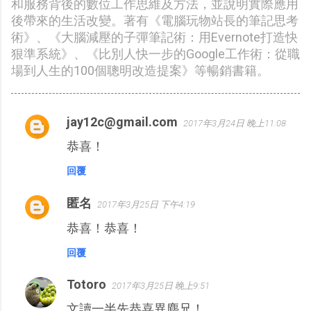
和服務背後的數位工作思維及方法，並說明實際應用
後帶來的生活改變。著有《電腦玩物站長的筆記思考
術》、《大腦減壓的子彈筆記術：用Evernote打造快
狠準系統》、《比別人快一步的Google工作術：從職
場到人生的100個聰明改造提案》等暢銷書籍。
jay12c@gmail.com
2017年3月24日 晚上11:08
留
恭喜！
言
回覆
匿名
2017年3月25日 下午4:19
恭喜！恭喜！
回覆
Totoro
2017年3月25日 晚上9:51
文讀一半先恭喜異塵兄！