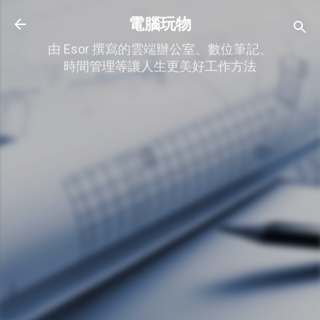
跳到主要內容
電腦玩物
由 Esor 撰寫的雲端辦公室、數位筆記、
時間管理等讓人生更美好工作方法