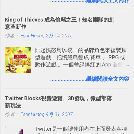
要製作家庭相框 用照片來當小禮物 把照
........................繼續閱讀全文內容
稱。 在規劃路線之外，自訂地圖還能補
片貼在紙本手帳上 這時候，有什麼方法
充許多旅遊圖文資料，讓這張地圖就是
可以快速把數位照片「洗」成實體照
旅遊手冊。 好看的自訂地圖一方面旅行
King of Thieves 成為偷竊之王！知名團隊的創
片？而且最好能不花時間、立即拿到、
時帶來好心情，二方面事後就是最好的
意革新作
價格也不貴呢？ 如果家裡沒有印表機
旅遊回憶之一。 自訂地圖還能跟朋友共
作者：
Esor Huang
（或是沒有好的印表機），又不想跑照
2月 14, 2015
享合作，讓彼此都能在手機上查看這次
相館，那麼這時候 「便利商店」同樣也
旅行地圖。
比起憤怒鳥以統一的品牌角色來複製類
提供了印照片的服務 ，而且價格不貴，
型遊戲，把憤怒鳥變成 賽車 、 RPG 或
可以立即拿到，操作流程也十分簡單。
動作遊戲 。一個曾經爆紅的 App 遊戲開
之前我在電腦玩物分享過：「 不需買印
發團隊，有沒有辦法在成名作之後，再
表機也免隨身碟， 7-11 全家雲端列印超
次推出另外一個足以撼動市場，並且有
........................繼續閱讀全文內容
方便教學 」。這篇文章則從印照片出
著全新顛覆創意的作品呢？現在，或許
發： 同樣的不需買印表機、不需隨身
我們將看到這樣的例子！ 今天要推薦的
碟，就能快速印出高品質的照片成品。
Twitter Blocks視覺遊覽、3D發現，微型部落
是另外一款非常知名系列作「 Cut the
新玩法
Rope （割繩子） 」的開發公司
作者：
Esor Huang
ZeptoLab ，在玩了幾個割繩子變形後，
9月 01, 2007
前幾天推出了他們宣傳已久的全新作
Twitter是一個讓使用者在上面發表各種
品：「 King of Thieves 」，這是一款