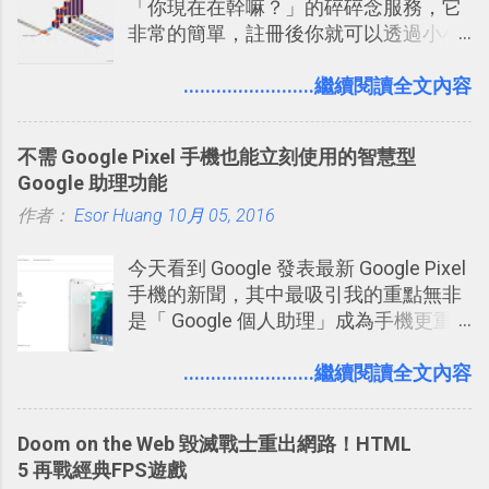
「你現在在幹嘛？」的碎碎念服務，它
玩法與眾不同的 PVP 偷竊對戰遊戲 。
非常的簡單，註冊後你就可以透過小小
的視窗發表任何不超過140個字元的短
文，你可以真的在上面說明你在做什
........................繼續閱讀全文內容
麼，你也可以利用它來發表很短很短的
想法或評論，你當然可以透過它來發表
不需 Google Pixel 手機也能立刻使用的智慧型
牢騷，或許你也想要透過Twitter來詢問
Google 助理功能
什麼事情。各式各樣被發表的
作者：
Esor Huang
「twitter」會像資訊之河一樣在首頁、
10月 05, 2016
各個使用者ˋ追隨者之間穿流不息，但是
今天看到 Google 發表最新 Google Pixel
不管是採用什麼樣的方式利用Twitter，
手機的新聞，其中最吸引我的重點無非
沒有人會有意見，這是我覺得Twitter很
是「 Google 個人助理」成為手機更重
自由也很有趣的一個地方，我可以無拘
要且更有用的功能，有國外媒體稱：
無束的在上面塑造、表現我自己，或是
「這是他使用過最聰明的一台智慧型手
........................繼續閱讀全文內容
利用Twitter來嘗試各種可能。例如 目前
機。」 「 Google 個人助理」有更人性
我試圖將自己的Twitter打造成「 小電腦
化的應答方式，可以解答我們的各種詢
玩物 」的型態 ，我會在上面持續的丟一
Doom on the Web 毀滅戰士重出網路！HTML
問、可以找出特殊的照片、可以規劃我
些軟體更新、網站服務的資訊，未來也
5 再戰經典FPS遊戲
們的行程，也能幫我們安排時間。 其實
很想試試看是否能加入短評，或者對於