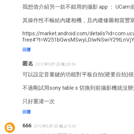
我想借介紹另一款不錯用的攝影 app ： UCam
其操作性不輸給內建相機，且內建修圖相當豐富
https://market.android.com/details?id=com.u
free#?t=W251bGwsMSwyLDIwNSwiY29tLnV
回覆
匿名
2012年3月1日 晚上8:56
可以設定音量鍵的功能對平板自拍(硬要自拍)
不過剛試用sony table s 切換到前攝影機就沒辦
只好重灌一次
回覆
666
2012年3月1日 晚上10:42