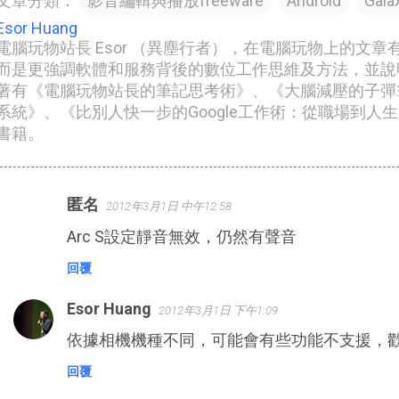
文章分類：
影音編輯與播放freeware
Android
Gala
Esor Huang
電腦玩物站長 Esor （異塵行者），在電腦玩物上的文
而是更強調軟體和服務背後的數位工作思維及方法，並說
著有《電腦玩物站長的筆記思考術》、《大腦減壓的子彈筆記
系統》、《比別人快一步的Google工作術：從職場到人
書籍。
匿名
2012年3月1日 中午12:58
留
Arc S設定靜音無效，仍然有聲音
言
回覆
Esor Huang
2012年3月1日 下午1:09
依據相機機種不同，可能會有些功能不支援，歡
回覆