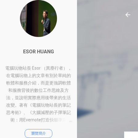
ESOR HUANG
電腦玩物站長 Esor （異塵行者），
在電腦玩物上的文章有別於單純的
軟體和服務介紹，而是更強調軟體
和服務背後的數位工作思維及方
法，並說明實際應用後帶來的生活
改變。著有《電腦玩物站長的筆記
思考術》、《大腦減壓的子彈筆記
術：用Evernote打造快狠準系
統》、《比別人快一步的Google工
瀏覽簡介
作術：從職場到人生的100個聰明