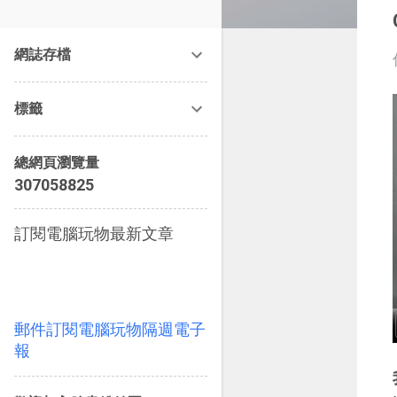
改造提案》等暢銷書籍。
網誌存檔
標籤
總網頁瀏覽量
3
0
7
0
5
8
8
2
5
訂閱電腦玩物最新文章
郵件訂閱電腦玩物隔週電子
報