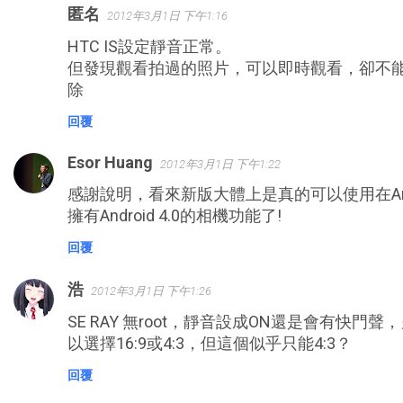
匿名
2012年3月1日 下午1:16
HTC IS設定靜音正常。
但發現觀看拍過的照片，可以即時觀看，卻不
除
回覆
Esor Huang
2012年3月1日 下午1:22
感謝說明，看來新版大體上是真的可以使用在Andro
擁有Android 4.0的相機功能了!
回覆
浩
2012年3月1日 下午1:26
SE RAY 無root，靜音設成ON還是會有快門聲，
以選擇16:9或4:3，但這個似乎只能4:3？
回覆