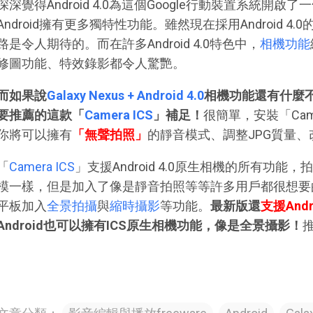
深深覺得Android 4.0為這個Google行動裝置系統
Android擁有更多獨特性功能。雖然現在採用Android 
路是令人期待的。而在許多Android 4.0特色中，
相機功能
修圖功能、特效錄影都令人驚艷。
而如果說
Galaxy Nexus + Android 4.0
相機功能還有什麼
要推薦的這款「
Camera ICS
」補足！
很簡單，安裝「Came
你將可以擁有
「無聲拍照」
的靜音模式、調整JPG質量
「
Camera ICS
」支援Android 4.0原生相機的所有功
模一樣，但是加入了像是靜音拍照等等許多用戶都很想要的更新。
平板加入
全景拍攝
與
縮時攝影
等功能。
最新版還
支援Andro
Android也可以擁有ICS原生相機功能，像是全景攝影！