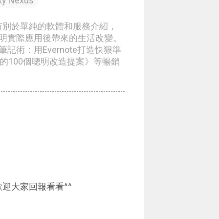
xy Nexus
章有別於單純的軟體和服務介紹，
明實際應用後帶來的生活改變。
術：用Evernote打造快狠準
生的100個聰明改造提案》等暢銷
迎大家回報看看^^