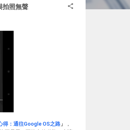
相機與拍照無聲
s 使用心得：通往Google OS之路
」
，