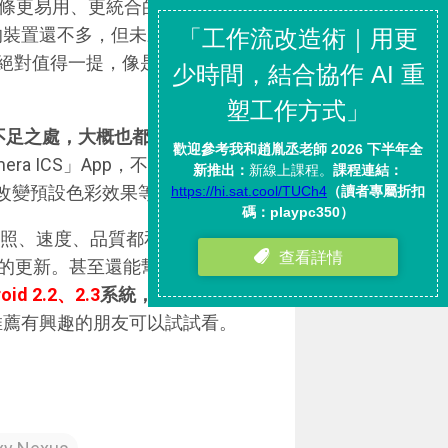
開啟了一條更易用、更統合的道路，也讓
4.0的裝置還不多，但未來這條升級之
絕對值得一提，像是全景拍攝、
不足之處，大概也都可以被今天
ra ICS」App，不需root破解，
、改變預設色彩效果等功能。
能，拍照、速度、品質都和原本相機一
甚至還能幫Android 3.0
id 2.2、2.3
系統，讓你的
推薦有興趣的朋友可以試試看。