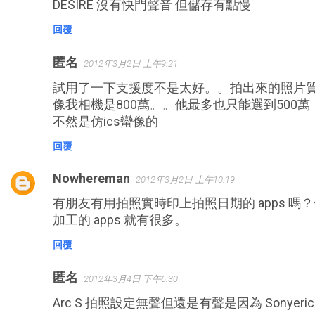
DESIRE 沒有快門聲音 但儲存有點慢
回覆
匿名
2012年3月2日 上午9:21
試用了一下支援度不是太好。。拍出來的照片質
像我相機是800萬。。他最多也只能選到500萬
不然是仿ics蠻像的
回覆
Nowhereman
2012年3月2日 上午10:19
有朋友有用拍照實時印上拍照日期的 apps 嗎？
加工的 apps 就有很多。
回覆
匿名
2012年3月4日 下午6:30
Arc S 拍照設定無聲但還是有聲是因為 Sonyer