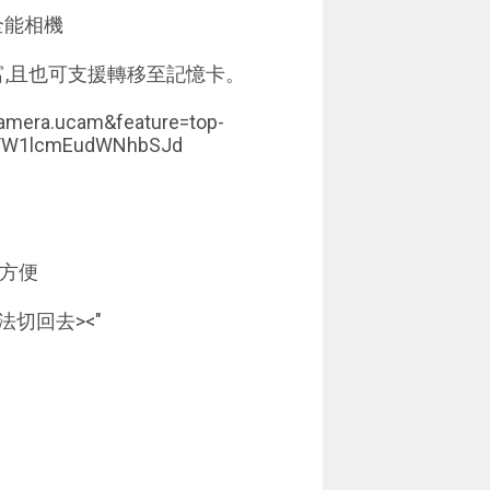
全能相機
,且也可支援轉移至記憶卡。
camera.ucam&feature=top-
jYW1lcmEudWNhbSJd
很方便
法切回去><"