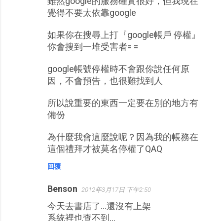
雖然google的服務確實很好，但我現在
覺得不要太依靠google
如果你在搜尋上打『google帳戶 停權』
你會搜到一堆受害者= =
google帳號停權時不會跟你說任何原
因，不會預告，也很難找到人
所以說重要的東西一定要在別的地方有
備份
為什麼我會這麼說呢？因為我的帳務在
這個禮拜才被莫名停權了QAQ
回覆
Benson
2012年3月17日 下午2:50
今天去書店了...還沒有上架
系統裡也查不到...