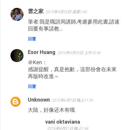
雲之家
2012年4月25日 凌晨1:44
筆者:我是職訓局講師,考慮參用此書,請速
回覆有事請教...
回覆
Esor Huang
2012年4月25日 上午10:40
＠Ken：
感謝提醒，真是抱歉，這部份會在未來
再版時改進～
回覆
Unknown
2012年6月7日 晚上11:50
大陆，好像还木有哦
vani oktaviana
2016年8月31日 晚上7:44