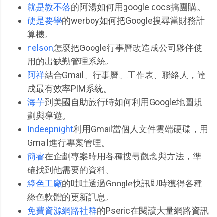
就是教不落
的阿湯如何用google docs搞團購。
硬是要學
的werboy如何把Google搜尋當財務計
算機。
nelson
怎麼把Google行事曆改造成公司夥伴使
用的出缺勤管理系統。
阿祥
結合Gmail、行事曆、工作表、聯絡人，達
成最有效率PIM系統。
海芋
到美國自助旅行時如何利用Google地圖規
劃與導遊。
Indeepnight
利用Gmail當個人文件雲端硬碟，用
Gmail進行專案管理。
簡睿
在企劃專案時用各種搜尋觀念與方法，準
確找到他需要的資料。
綠色工廠
的哇哇透過Google快訊即時獲得各種
綠色軟體的更新訊息。
免費資源網路社群
的Pseric在閱讀大量網路資訊