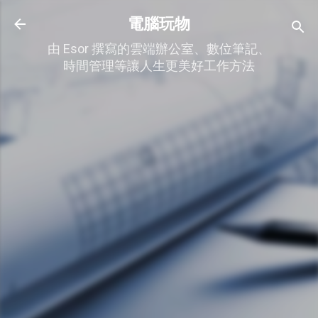
跳到主要內容
電腦玩物
由 Esor 撰寫的雲端辦公室、數位筆記、
時間管理等讓人生更美好工作方法