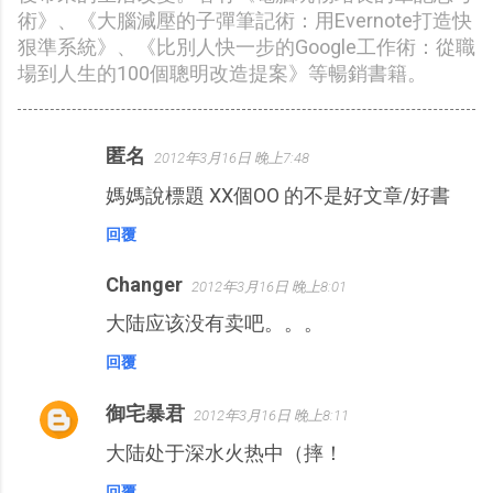
術》、《大腦減壓的子彈筆記術：用Evernote打造快
狠準系統》、《比別人快一步的Google工作術：從職
場到人生的100個聰明改造提案》等暢銷書籍。
匿名
2012年3月16日 晚上7:48
留
媽媽說標題 XX個OO 的不是好文章/好書
言
回覆
Changer
2012年3月16日 晚上8:01
大陆应该没有卖吧。。。
回覆
御宅暴君
2012年3月16日 晚上8:11
大陆处于深水火热中（摔！
回覆