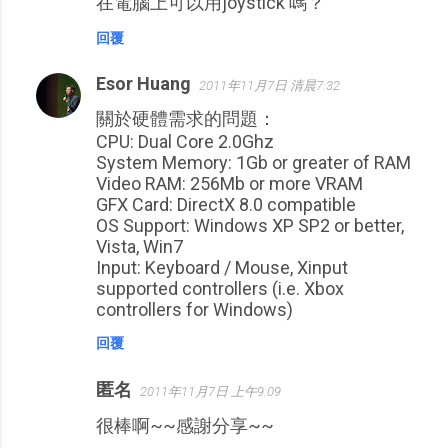
在電腦上可以用joystick 嗎？
回覆
Esor Huang
2011年11月7日 清晨7:32
關於硬體需求的問題：
CPU: Dual Core 2.0Ghz
System Memory: 1Gb or greater of RAM
Video RAM: 256Mb or more VRAM
GFX Card: DirectX 8.0 compatible
OS Support: Windows XP SP2 or better,
Vista, Win7
Input: Keyboard / Mouse, Xinput
supported controllers (i.e. Xbox
controllers for Windows)
回覆
匿名
2011年11月7日 上午9:09
很棒啊~~感謝分享~~