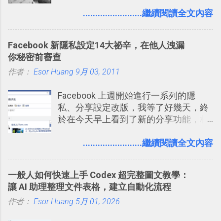
叫做「 Trello 」的雲端服務，這到底是
表機也免隨身碟， 7-11 全家雲端列印超
一個什麼樣的管理工具，讓這麼多人都
........................繼續閱讀全文內容
方便教學 」。這篇文章則從印照片出
愛用 Trello ？在電腦玩物上，我也從旁
發： 同樣的不需買印表機、不需隨身
敲側擊的角度，寫過幾篇「 Trello 概
碟，就能快速印出高品質的照片成品。
Facebook 新隱私設定14大祕辛，在他人洩漏
念」的管理教學文章： 把 Evernote 當
你秘密前審查
作 Trello！ Kanbanote 筆記看板管理法
作者：
Esor Huang
Google Drive 變身 Trello ！幫雲端硬碟
9月 03, 2011
建立專案看板 但是，我自己也一直使用
Facebook 上週開始進行一系列的隱
著 Trello ，卻還沒有在電腦玩物上寫過
私、分享設定改版，我等了好幾天，終
一篇完整的介紹！雖然錯過了幾年前第
於在今天早上看到了新的分享功能，相
一時間推薦 Trello 的時機，但在這段時
信台灣用戶大多數應該也都已經可以使
間的使用經驗下，剛好可以讓我整理沉
用新版的分享功能與隱私設定。 嚴格來
........................繼續閱讀全文內容
澱自己的使用方法，歸納出「 為什麼值
說，這次新版設定大多數都是以前就有
得試試看 Trello 的關鍵特色 」，然後轉
的功能，只是現在換到比較好操作的位
化成這篇文章深入淺出的 Trello 上手教
一般人如何快速上手 Codex 超完整圖文教學：
置。不過有一項很實用的設定是新增
學。 2015/6/13 新增： 免費專案管理軟
讓 AI 助理整理文件表格，建立自動化流程
的， 那就是可以 事先審查 朋友「標籤
體推薦！困難計畫簡單管理 13 種工具
作者：
Esor Huang
你」的內容，決定要不要讓其他朋友看
5月 01, 2026
2016 年新增 ： 如何將 Trello 切換到繁
到這些標籤。 具體來說，朋友如果把你
體中文版？網頁 App 全中文化