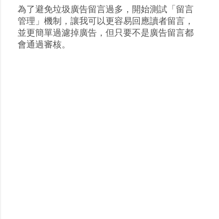
為了避免垃圾廣告留言過多，開始測試「留言
張
管理」機制，讓我可以更容易回應讀者留言，
貼
並更簡單過濾掉廣告，但只要不是廣告留言都
留
會通過審核。
言