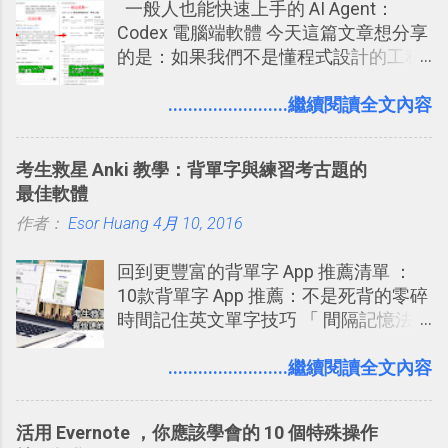
一般人也能快速上手的 AI Agent：
標籤在他的訊息中，或是想把你標籤在
2016/7/7 新增 ： 如何活用 Trello 記
Codex 電腦端軟體 今天這篇文章想分享
相片圖片裡，現在你都多了一個「事先
帳？我的理財計畫心得與看板範本
的是：如果我們不是懂程式設計的工程
審查」的機制，可以決定這些你被標籤
2016/7/13 新增： 如何將網頁資料快速
師， 一般人要怎麼快速上手 OpenAI
的內容可不可以出現在你的個人檔案塗
剪貼到 Trello？收集專案資料技巧
（ChatGPT） 的 Codex 工具？ 如何用
........................繼續閱讀全文內容
鴉牆上，從而禁止可能的祕密被你其他
2016/8 新增： Trello 開放「強化功能」
這個 AI 助理，協助我們處理電腦硬碟資
朋友看到。 當然，這也可以最大程度的
讓免費用戶串聯 Evernote 等雲端服務
料夾中的工作文件、任務成果，進一步
杜絕遊戲、廣告討厭的標籤行為。
2016/8 新增 ： Trello 卡片自訂欄位密
考生救星 Anki 教學：背單字與練習考古題的
打造一個更自動化的電腦工作流程。
技！最想要的強大 Trello 客製化範例教
最佳軟體
學 2016/11 新增： [時間技客-7] 重要緊
作者：
Esor Huang
4月 10, 2016
急時間管理四象限在 Trello 活用與範本
下載 2017/2 新增 ： Trello 團隊如何使
回到更豐富的背單字 App 推薦清單 ：
用 Trello？ 8個專案排程協作重點技巧
10款背單字 App 推薦：不是死背的零碎
2017/6 新增： 如何用 Trello 規劃自助
時間記住英文單字技巧 「 間隔記憶法
旅行？我的 Trello 行程計畫使用技巧教
」，是指透過特定時間的反覆記憶，把
學 2017/7 新增： 如何讓 Trello 列表與
短期記憶變成長期記憶。 舉例來說我今
........................繼續閱讀全文內容
卡片不再落落長？專案管理的5個關鍵
天記住一個單字，相關一兩天之後我可
技巧 2017/8/23 新增 ： 如何用 Trello 做
能快要忘記，這時再次複習，記憶就增
子彈筆記？我的 Trello GTD 方法範例看
活用 Evernote ，你應該學會的 10 個特殊操作
強；然後下次快要忘記可能變成相隔一
板分享