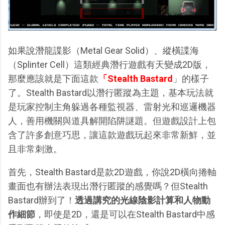
如果說潛龍諜影（Metal Gear Solid）、縱橫諜海
（Splinter Cell）這類經典潛行遊戲有天變成2D版，
那麼應該就是下面這款
「Stealth Bastard
」的樣子
了。Stealth Bastard以潛行匿蹤為主題，基本玩法就
是玩家控制主角躲過各種監視器、雷射光和巡邏機器
人，善用機關與道具解開陷阱謎題。但遊戲設計上包
含了許多創意巧思，讓這款遊戲玩起來非常新鮮，並
且非常刺激。
首先，Stealth Bastard是款2D遊戲，你說2D橫向捲軸
畫面也有辦法表現出潛行匿蹤的感覺嗎？但Stealth
Bastard辦到了！
透過講究的光線陰影計算和人物動
作細節
，即使是2D，還是可以在Stealth Bastard中感