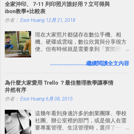
全家沖印、 7-11 列印照片誰好用？立可得與
線，對商務需求來說可以打造出一張一
的軟體則讓同事可以在任何地方和公司
ibon教學+比較表
張資料地圖（例如我之前在製作一本新
保持聯繫。 如果你需要中文版的同類平
作者：
Esor Huang
書時建立的「 台灣推薦空拍地點地圖
12月 21, 2018
台，可以參考： JANDI 高效率團隊通訊
」），對生活需求來說，則可以讓我們
平台完整教學，比 Slack 更適合中文用
現在大家照片都儲存在數位手機、相
規劃自助旅行路線！ Google 「我的地
戶 。 2017/3 新增 ： Sortd for Slack：
機、硬碟或雲端，數位欣賞與分享很方
圖」在規劃自助旅行路線時可以解決許
改造 Slack 討論串介面變成專案任務排
便。但有時候就是需要拿到「實際照
多問題： 國外地點名稱地址常常難懂，
程看板
片」，例如： 小朋友學校的勞作作業 想
用自訂地圖就能自己取一個好辨識的名
要製作家庭相框 用照片來當小禮物 把照
........................繼續閱讀全文內容
稱。 在規劃路線之外，自訂地圖還能補
片貼在紙本手帳上 這時候，有什麼方法
充許多旅遊圖文資料，讓這張地圖就是
可以快速把數位照片「洗」成實體照
旅遊手冊。 好看的自訂地圖一方面旅行
為什麼大家愛用 Trello ？最佳整理教學讓事情
片？而且最好能不花時間、立即拿到、
時帶來好心情，二方面事後就是最好的
井然有序
價格也不貴呢？ 如果家裡沒有印表機
旅遊回憶之一。 自訂地圖還能跟朋友共
作者：
Esor Huang
（或是沒有好的印表機），又不想跑照
6月 08, 2015
享合作，讓彼此都能在手機上查看這次
相館，那麼這時候 「便利商店」同樣也
旅行地圖。
這幾年看到身邊許多的創業團隊、學校
提供了印照片的服務 ，而且價格不貴，
社團、辦公室裡的部門，或是個人在需
可以立即拿到，操作流程也十分簡單。
要專案管理、生活管理時，選擇了一個
之前我在電腦玩物分享過：「 不需買印