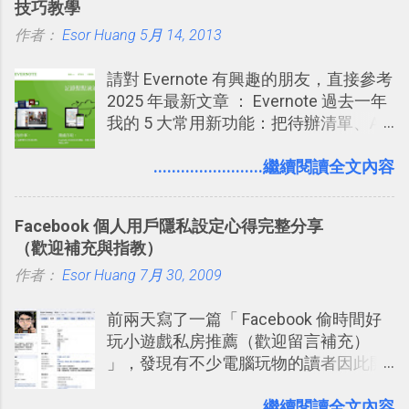
技巧教學
個禮拜，這時再次複習，就能把記憶強
作者：
Esor Huang
化，讓記憶延長到可能半個月；那時候
5月 14, 2013
再做一次複習，或許我們就擁有了接下
請對 Evernote 有興趣的朋友，直接參考
來一個月的記憶長度！就這樣反覆慢慢
2025 年最新文章 ： Evernote 過去一年
拉長時間練習，就能讓一個東西成為腦
我的 5 大常用新功能：把待辦清單、AI
海中更深刻的記憶。 問題是，當我們一
辨識、長專案筆記裝進第二大腦 新功能
次要記住 1000 個英文單字，或是一次
介紹文章： 把不同筆記中的待辦清單統
........................繼續閱讀全文內容
要準備數百個考試問題時，自己手動進
一管理！ Evernote 強化原本已經很好用
行間隔記憶法的練習不是很累嗎？所以
的工作事項功能 新功能教學： Evernote
就有了自動化的工具，幫助我們管理要
Facebook 個人用戶隱私設定心得完整分享
大綱收合、目錄連結、錨點連結，整理
練習的記憶卡片，自動規劃要延期複習
（歡迎補充與指教）
超長筆記應用案例分享 新功能教學： 會
的卡片，每天自動產生記憶練習題，這
作者：
Esor Huang
議記錄不麻煩！我常用兩個 Evernote AI
7月 30, 2009
樣的軟體中最受好評的，或許就是今天
功能整理錄音、手寫筆記 更新功能教
要推薦的 「 Anki 」 。
前兩天寫了一篇「 Facebook 偷時間好
學： Evernote 新增類似 Google 文件的
玩小遊戲私房推薦（歡迎留言補充）
「免帳號登入」多人同步編輯功能
」，發現有不少電腦玩物的讀者因此開
始加入Facebook。整體來說，
Facebook確 實是目前最好的社群、社
........................繼續閱讀全文內容