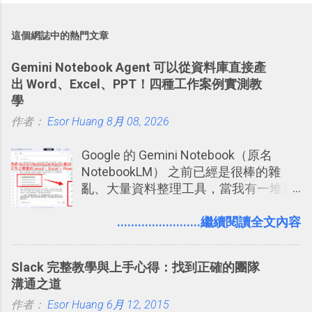
這個網誌中的熱門文章
Gemini Notebook Agent 可以從資料庫直接產
出 Word、Excel、PPT！四種工作案例實測教
學
作者：
Esor Huang
8月 08, 2026
Google 的 Gemini Notebook（原名
NotebookLM） 之前已經是很棒的雜
亂、大量資料整理工具，當我有一堆需
要抓出相關重點的研究資料，或是有大
量格式不一的混亂工作文件需要彙整，
........................繼續閱讀全文內容
我都喜歡用 Gemini Notebook 作第一階
段的整理，整理好後再交給 ChatGPT 或
Slack 完整教學與上手心得：找到正確的團隊
Codex 這樣的 AI 工作作進階處理。
溝通之道
作者：
Esor Huang
6月 12, 2015