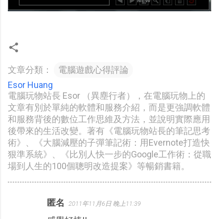
文章分類：
電腦遊戲心得評論
Esor Huang
電腦玩物站長 Esor （異塵行者），在電腦玩物上的
文章有別於單純的軟體和服務介紹，而是更強調軟體
和服務背後的數位工作思維及方法，並說明實際應用
後帶來的生活改變。著有《電腦玩物站長的筆記思考
術》、《大腦減壓的子彈筆記術：用Evernote打造快
狠準系統》、《比別人快一步的Google工作術：從職
場到人生的100個聰明改造提案》等暢銷書籍。
匿名
2011年11月6日 晚上11:39
留