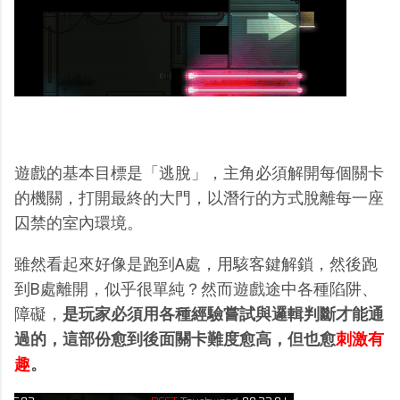
遊戲的基本目標是「逃脫」，主角必須解開每個關卡
的機關，打開最終的大門，以潛行的方式脫離每一座
囚禁的室內環境。
雖然看起來好像是跑到A處，用駭客鍵解鎖，然後跑
到B處離開，似乎很單純？然而遊戲途中各種陷阱、
障礙，
是玩家必須用各種經驗嘗試與邏輯判斷才能通
過的，這部份愈到後面關卡難度愈高，但也愈
刺激有
趣
。