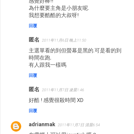
感覺好棒!!
言
為什麼要主角是小朋友呢.
我想要酷酷的大叔呀!
回覆
匿名
2011年11月6日 晚上11:50
主選單看的到但螢幕是黑的.可是看的到
時間在跑.
有人跟我一樣嗎
回覆
匿名
2011年11月7日 凌晨1:46
好酷 ! 感覺很殺時間 XD
回覆
adrianmak
2011年11月7日 清晨6:54