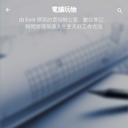
跳到主要內容
電腦玩物
由 Esor 撰寫的雲端辦公室、數位筆記、
時間管理等讓人生更美好工作方法