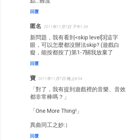
點...難度
回覆
匿名
2011年11月7日 下午1:39
新問題，我有看到<skip level[3]這字
眼，可以怎麼都沒辦法skip? (遊戲白
癡，能按都按了)第1-7關我放棄了
回覆
寶
2011年11月7日 晚上8:04
「對了，我有提到遊戲裡的音樂、音效
都非常棒嗎？」
「One More Thing!」
異曲同工之妙:）
回覆