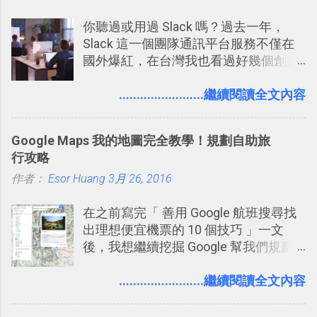
你聽過或用過 Slack 嗎？過去一年，
Slack 這一個團隊通訊平台服務不僅在
國外爆紅，在台灣我也看過好幾個創業
團隊使用 Slack 來做公司內部的訊息管
理，到底 Slack 有什麼魅力？它是不是
........................繼續閱讀全文內容
比起 LINE 或 Facebook 或 Email 更能有
效率的管理團隊溝通呢？我自己今年也
Google Maps 我的地圖完全教學！規劃自助旅
有機會在一個專案合作中使用了 Slack
行攻略
一段時間，我覺得它吸引人之處有三
作者：
Esor Huang
點： 1. 「 很有趣 」： Slack 裡擁有跟
3月 26, 2016
LINE 或 Facebook 一樣易於讓公司同事
在之前寫完「 善用 Google 航班搜尋找
聊天打屁、傳送有趣影音圖文的功能。
出理想便宜機票的 10 個技巧 」一文
2. 「 有效率 」：但是 Slack 的頻道、群
後，我想繼續挖掘 Google 幫我們規劃
組機制讓茶水間的聊天，不會干擾工作
自助旅行的潛力。 今天這篇文章，就深
的討論，並且星號與釘選功能讓每個同
入的來聊聊 Google 的「我的地圖」服
........................繼續閱讀全文內容
事可以從聊天中記錄重點。 3. 「 有彈性
務，這是一個可以讓我們「自訂地圖」
」： Slack 的架構可以讓每一個團隊設
的工具 ，在地圖上任意繪製地標、路
計出符合自己需求的通訊平台， Slack