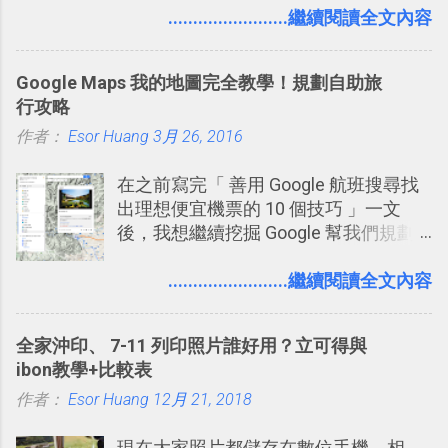
理，到底 Slack 有什麼魅力？它是不是
........................繼續閱讀全文內容
比起 LINE 或 Facebook 或 Email 更能有
效率的管理團隊溝通呢？我自己今年也
Google Maps 我的地圖完全教學！規劃自助旅
有機會在一個專案合作中使用了 Slack
行攻略
一段時間，我覺得它吸引人之處有三
作者：
Esor Huang
點： 1. 「 很有趣 」： Slack 裡擁有跟
3月 26, 2016
LINE 或 Facebook 一樣易於讓公司同事
在之前寫完「 善用 Google 航班搜尋找
聊天打屁、傳送有趣影音圖文的功能。
出理想便宜機票的 10 個技巧 」一文
2. 「 有效率 」：但是 Slack 的頻道、群
後，我想繼續挖掘 Google 幫我們規劃
組機制讓茶水間的聊天，不會干擾工作
自助旅行的潛力。 今天這篇文章，就深
的討論，並且星號與釘選功能讓每個同
入的來聊聊 Google 的「我的地圖」服
........................繼續閱讀全文內容
事可以從聊天中記錄重點。 3. 「 有彈性
務，這是一個可以讓我們「自訂地圖」
」： Slack 的架構可以讓每一個團隊設
的工具 ，在地圖上任意繪製地標、路
計出符合自己需求的通訊平台， Slack
全家沖印、 7-11 列印照片誰好用？立可得與
線，對商務需求來說可以打造出一張一
的軟體則讓同事可以在任何地方和公司
ibon教學+比較表
張資料地圖（例如我之前在製作一本新
保持聯繫。 如果你需要中文版的同類平
作者：
Esor Huang
書時建立的「 台灣推薦空拍地點地圖
12月 21, 2018
台，可以參考： JANDI 高效率團隊通訊
」），對生活需求來說，則可以讓我們
平台完整教學，比 Slack 更適合中文用
現在大家照片都儲存在數位手機、相