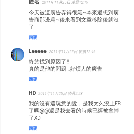
匿名
2011年11月25日 凌晨12:19
今天被這廣告弄得很氣~本來還想到廣
告商那邊罵~後來看到文章移除後就沒
了
回覆
Leeeee
2011年11月25日 凌晨12:46
終於找到原因了!!
真的是他的問題...好煩人的廣告
回覆
HD
2011年11月25日 凌晨2:28
我的沒有這玩意的說，是我太久沒上FB
了嗎@@還是我去看的時候已經被拿掉
了XD
回覆