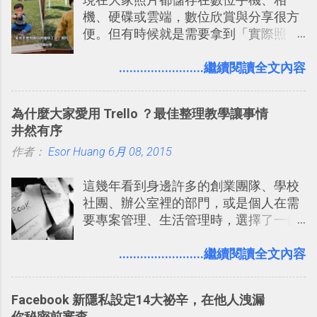
規劃自助旅行路線！ Google 「我的地
戶 。 2017/3 新增 ： Sortd for Slack：
機、硬碟或雲端，數位欣賞與分享很方
圖」在規劃自助旅行路線時可以解決許
改造 Slack 討論串介面變成專案任務排
便。但有時候就是需要拿到「實際照
多問題： 國外地點名稱地址常常難懂，
程看板
片」，例如： 小朋友學校的勞作作業 想
用自訂地圖就能自己取一個好辨識的名
要製作家庭相框 用照片來當小禮物 把照
........................繼續閱讀全文內容
稱。 在規劃路線之外，自訂地圖還能補
片貼在紙本手帳上 這時候，有什麼方法
充許多旅遊圖文資料，讓這張地圖就是
可以快速把數位照片「洗」成實體照
旅遊手冊。 好看的自訂地圖一方面旅行
為什麼大家愛用 Trello ？最佳整理教學讓事情
片？而且最好能不花時間、立即拿到、
時帶來好心情，二方面事後就是最好的
井然有序
價格也不貴呢？ 如果家裡沒有印表機
旅遊回憶之一。 自訂地圖還能跟朋友共
作者：
Esor Huang
（或是沒有好的印表機），又不想跑照
6月 08, 2015
享合作，讓彼此都能在手機上查看這次
相館，那麼這時候 「便利商店」同樣也
旅行地圖。
這幾年看到身邊許多的創業團隊、學校
提供了印照片的服務 ，而且價格不貴，
社團、辦公室裡的部門，或是個人在需
可以立即拿到，操作流程也十分簡單。
要專案管理、生活管理時，選擇了一個
之前我在電腦玩物分享過：「 不需買印
叫做「 Trello 」的雲端服務，這到底是
表機也免隨身碟， 7-11 全家雲端列印超
一個什麼樣的管理工具，讓這麼多人都
........................繼續閱讀全文內容
方便教學 」。這篇文章則從印照片出
愛用 Trello ？在電腦玩物上，我也從旁
發： 同樣的不需買印表機、不需隨身
敲側擊的角度，寫過幾篇「 Trello 概
碟，就能快速印出高品質的照片成品。
Facebook 新隱私設定14大祕辛，在他人洩漏
念」的管理教學文章： 把 Evernote 當
你秘密前審查