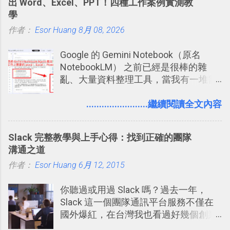
出 Word、Excel、PPT！四種工作案例實測教
學
作者：
Esor Huang
8月 08, 2026
Google 的 Gemini Notebook（原名
NotebookLM） 之前已經是很棒的雜
亂、大量資料整理工具，當我有一堆需
要抓出相關重點的研究資料，或是有大
量格式不一的混亂工作文件需要彙整，
........................繼續閱讀全文內容
我都喜歡用 Gemini Notebook 作第一階
段的整理，整理好後再交給 ChatGPT 或
Slack 完整教學與上手心得：找到正確的團隊
Codex 這樣的 AI 工作作進階處理。
溝通之道
作者：
Esor Huang
6月 12, 2015
你聽過或用過 Slack 嗎？過去一年，
Slack 這一個團隊通訊平台服務不僅在
國外爆紅，在台灣我也看過好幾個創業
團隊使用 Slack 來做公司內部的訊息管