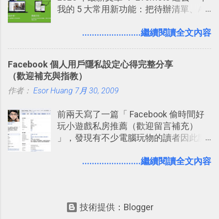
我的 5 大常用新功能：把待辦清單、AI
海中更深刻的記憶。 問題是，當我們一
辨識、長專案筆記裝進第二大腦 新功能
次要記住 1000 個英文單字，或是一次
介紹文章： 把不同筆記中的待辦清單統
........................繼續閱讀全文內容
要準備數百個考試問題時，自己手動進
一管理！ Evernote 強化原本已經很好用
行間隔記憶法的練習不是很累嗎？所以
的工作事項功能 新功能教學： Evernote
就有了自動化的工具，幫助我們管理要
Facebook 個人用戶隱私設定心得完整分享
大綱收合、目錄連結、錨點連結，整理
練習的記憶卡片，自動規劃要延期複習
（歡迎補充與指教）
超長筆記應用案例分享 新功能教學： 會
的卡片，每天自動產生記憶練習題，這
作者：
Esor Huang
議記錄不麻煩！我常用兩個 Evernote AI
7月 30, 2009
樣的軟體中最受好評的，或許就是今天
功能整理錄音、手寫筆記 更新功能教
要推薦的 「 Anki 」 。
前兩天寫了一篇「 Facebook 偷時間好
學： Evernote 新增類似 Google 文件的
玩小遊戲私房推薦（歡迎留言補充）
「免帳號登入」多人同步編輯功能
」，發現有不少電腦玩物的讀者因此開
始加入Facebook。整體來說，
Facebook確 實是目前最好的社群、社
........................繼續閱讀全文內容
交服務之一，它優秀的互動配對機制，
讓你可以在Facebook中體驗到最即時而
有趣的交友聯繫： 例如你可以看到朋友
技術提供：Blogger
又加入了哪個社團？某位好友又出現在