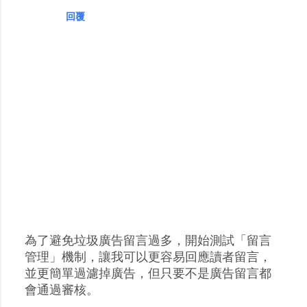
回覆
為了避免垃圾廣告留言過多，開始測試「留言
張
管理」機制，讓我可以更容易回應讀者留言，
貼
並更簡單過濾掉廣告，但只要不是廣告留言都
留
會通過審核。
言