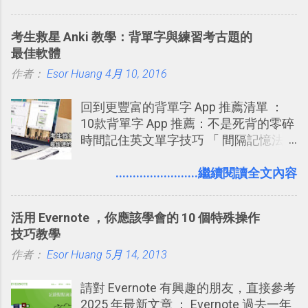
這個 AI 助理，協助我們處理電腦硬碟資
朋友看到。 當然，這也可以最大程度的
讓免費用戶串聯 Evernote 等雲端服務
料夾中的工作文件、任務成果，進一步
杜絕遊戲、廣告討厭的標籤行為。
2016/8 新增 ： Trello 卡片自訂欄位密
考生救星 Anki 教學：背單字與練習考古題的
打造一個更自動化的電腦工作流程。
技！最想要的強大 Trello 客製化範例教
最佳軟體
學 2016/11 新增： [時間技客-7] 重要緊
作者：
Esor Huang
4月 10, 2016
急時間管理四象限在 Trello 活用與範本
下載 2017/2 新增 ： Trello 團隊如何使
回到更豐富的背單字 App 推薦清單 ：
用 Trello？ 8個專案排程協作重點技巧
10款背單字 App 推薦：不是死背的零碎
2017/6 新增： 如何用 Trello 規劃自助
時間記住英文單字技巧 「 間隔記憶法
旅行？我的 Trello 行程計畫使用技巧教
」，是指透過特定時間的反覆記憶，把
學 2017/7 新增： 如何讓 Trello 列表與
短期記憶變成長期記憶。 舉例來說我今
........................繼續閱讀全文內容
卡片不再落落長？專案管理的5個關鍵
天記住一個單字，相關一兩天之後我可
技巧 2017/8/23 新增 ： 如何用 Trello 做
能快要忘記，這時再次複習，記憶就增
子彈筆記？我的 Trello GTD 方法範例看
活用 Evernote ，你應該學會的 10 個特殊操作
強；然後下次快要忘記可能變成相隔一
板分享
技巧教學
個禮拜，這時再次複習，就能把記憶強
作者：
Esor Huang
化，讓記憶延長到可能半個月；那時候
5月 14, 2013
再做一次複習，或許我們就擁有了接下
請對 Evernote 有興趣的朋友，直接參考
來一個月的記憶長度！就這樣反覆慢慢
2025 年最新文章 ： Evernote 過去一年
拉長時間練習，就能讓一個東西成為腦