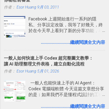
作 Trello！ Kanbanote 筆記看板管理法
作者：
Esor Huang
Google Drive 變身 Trello ！幫雲端硬碟
9月 03, 2011
建立專案看板 但是，我自己也一直使用
Facebook 上週開始進行一系列的隱
著 Trello ，卻還沒有在電腦玩物上寫過
私、分享設定改版，我等了好幾天，終
一篇完整的介紹！雖然錯過了幾年前第
於在今天早上看到了新的分享功能，相
一時間推薦 Trello 的時機，但在這段時
信台灣用戶大多數應該也都已經可以使
間的使用經驗下，剛好可以讓我整理沉
用新版的分享功能與隱私設定。 嚴格來
........................繼續閱讀全文內容
澱自己的使用方法，歸納出「 為什麼值
說，這次新版設定大多數都是以前就有
得試試看 Trello 的關鍵特色 」，然後轉
的功能，只是現在換到比較好操作的位
化成這篇文章深入淺出的 Trello 上手教
一般人如何快速上手 Codex 超完整圖文教學：
置。不過有一項很實用的設定是新增
學。 2015/6/13 新增： 免費專案管理軟
讓 AI 助理整理文件表格，建立自動化流程
的， 那就是可以 事先審查 朋友「標籤
體推薦！困難計畫簡單管理 13 種工具
作者：
Esor Huang
你」的內容，決定要不要讓其他朋友看
5月 01, 2026
2016 年新增 ： 如何將 Trello 切換到繁
到這些標籤。 具體來說，朋友如果把你
體中文版？網頁 App 全中文化
一般人也能快速上手的 AI Agent：
標籤在他的訊息中，或是想把你標籤在
2016/7/7 新增 ： 如何活用 Trello 記
Codex 電腦端軟體 今天這篇文章想分享
相片圖片裡，現在你都多了一個「事先
帳？我的理財計畫心得與看板範本
的是：如果我們不是懂程式設計的工程
審查」的機制，可以決定這些你被標籤
2016/7/13 新增： 如何將網頁資料快速
師， 一般人要怎麼快速上手 OpenAI
的內容可不可以出現在你的個人檔案塗
剪貼到 Trello？收集專案資料技巧
（ChatGPT） 的 Codex 工具？ 如何用
........................繼續閱讀全文內容
鴉牆上，從而禁止可能的祕密被你其他
2016/8 新增： Trello 開放「強化功能」