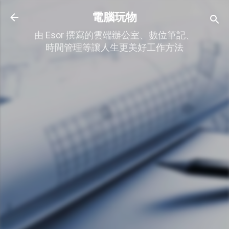
跳到主要內容
電腦玩物
由 Esor 撰寫的雲端辦公室、數位筆記、
時間管理等讓人生更美好工作方法