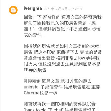
iverigma
2011年11月24日 中午12:34
回報一下 蠻奇怪的 這篇文章的確幫助我
解決了困擾我已久的FB廣告問題（感
謝！） 但罪魁禍首似乎不是這個同步發
表的套件...
困擾我的廣告就是如同文章提到的大幅
廣告 把原本FB的東西擠下去 更扯的是常
常還會發出聲音 格調非常之low 弄得我
很火大 但也沒想過去注意那到底是不是
FB弄的廣告
剛剛看到這篇文章 就很興奮的跑去
uninstall了那個套件 結果廣告還在 重開
Chrome也是一樣
接著我再砍一個FB相關的套件試試看
"back to old FB chat" 結果廣告就沒了！