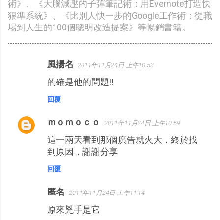
術》、《大腦減壓的子彈筆記術：用Evernote打造快
狠準系統》、《比別人快一步的Google工作術：從職
場到人生的100個聰明改造提案》等暢銷書籍。
風揚名
2011年11月24日 上午10:53
留
的確是他的問題!!
言
回覆
ｍｏｍｏｃｏ
2011年11月24日 上午10:59
這一兩天看到那個廣告就火大，終於找
到原因，謝謝分享
回覆
匿名
2011年11月24日 上午11:14
原來兇手是它