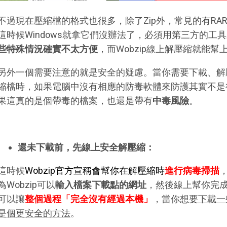
不過現在壓縮檔的格式也很多，除了Zip外，常見的有RAR、
這時候Windows就拿它們沒辦法了，必須用第三方的工
些特殊情況確實不太方便
，而Wobzip線上解壓縮就能幫
另外一個需要注意的就是安全的疑慮。當你需要下載、解
縮檔時，如果電腦中沒有相應的防毒軟體來防護其實不是
果這真的是個帶毒的檔案，也還是帶有
中毒風險
。
還未下載前，先線上安全解壓縮：
這時候
Wobzip官方宣稱會幫你在解壓縮時
進行病毒掃描
為Wobzip可以
輸入檔案下載點的網址
，然後線上幫你完
可以讓
整個過程「完全沒有經過本機」
，當你
想要下載一
是個更安全的方法
。