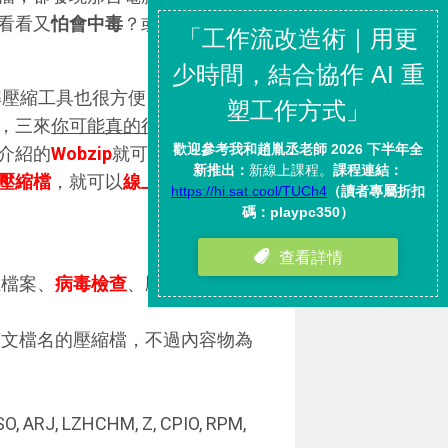
看看又
怕會中毒
？或者有時候我
解壓縮工具也很方便，但是一來
在
，三來
你可能真的很趕時間
；那
介紹的
Wobzip
就可以讓你
不需
壓縮檔
，就可以
線上無料完成安
上檔案、
病毒檢查
、壓縮檔
內容物
英文檔名的壓縮檔，不過內容物為
 ISO, ARJ, LZHCHM, Z, CPIO, RPM,