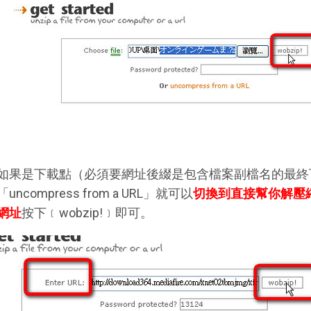
如果是下載點（必須要網址後綴是包含檔案副檔名的最終
「uncompress from a URL」就可以
切換到直接幫你解壓
網址
按下﹝wobzip!﹞即可。