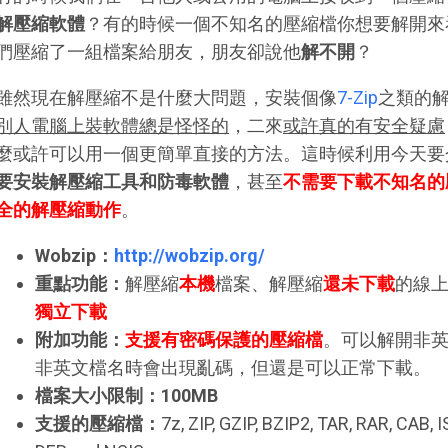
解壓縮軟體
？有的時候一個不知名的壓縮檔你想要解開來
們壓縮了一組檔案給朋友，朋友卻說他
解不開
？
雖然現在解壓縮不是什麼大問題，安裝個像
7-Zip
之類的
別人電腦上裝軟體總是怪怪的
，二來
或許真的有安全疑慮
麼或許可以用一個更簡單直接的方法。這時候利用今天要
要安裝解壓縮工具和防毒軟體
，甚至
不需要下載不知名的
全的解壓縮動作
。
Wobzip：
http://wobzip.org/
重點功能：
解壓縮
本機
檔案、解壓縮
還未下載
的線
獨立下載
附加功能：
支援有密碼保護的壓縮檔
。可以解開非
非英文檔名時會出現亂碼，但還是可以正常下載。
檔案大小限制：100MB
支援的壓縮檔：
7z, ZIP, GZIP, BZIP2, TAR, RAR, CAB,