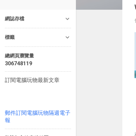
改造提案》等暢銷書籍。
網誌存檔
標籤
總網頁瀏覽量
3
0
6
7
4
8
1
1
9
訂閱電腦玩物最新文章
郵件訂閱電腦玩物隔週電子
報