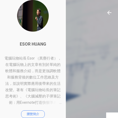
ESOR HUANG
電腦玩物站長 Esor （異塵行者），
在電腦玩物上的文章有別於單純的
軟體和服務介紹，而是更強調軟體
和服務背後的數位工作思維及方
法，並說明實際應用後帶來的生活
改變。著有《電腦玩物站長的筆記
思考術》、《大腦減壓的子彈筆記
術：用Evernote打造快狠準系
統》、《比別人快一步的Google工
瀏覽簡介
作術：從職場到人生的100個聰明