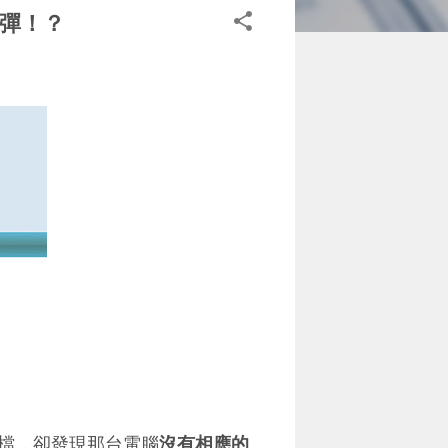
爆彈！？
檔，卻發現那台電腦
沒有相應的