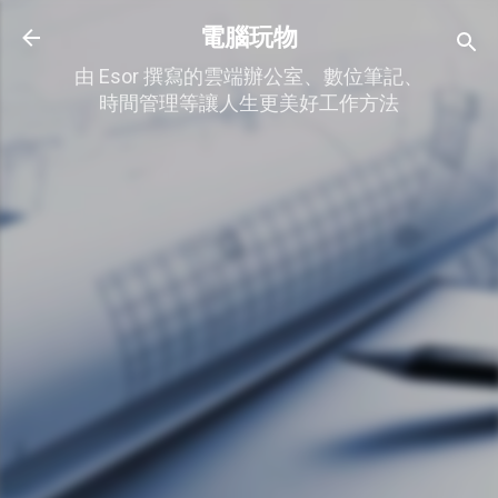
跳到主要內容
電腦玩物
由 Esor 撰寫的雲端辦公室、數位筆記、
時間管理等讓人生更美好工作方法