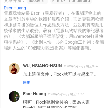
文章分類：
adobe air
Firefox Thunderbird
Esor Huang
電腦玩物站長 Esor （異塵行者），在電腦玩物上的
文章有別於單純的軟體和服務介紹，而是更強調軟體
和服務背後的數位工作思維及方法，並說明實際應用
後帶來的生活改變。著有《電腦玩物站長的筆記思考
術》、《大腦減壓的子彈筆記術：用Evernote打造快
狠準系統》、《比別人快一步的Google工作術：從職
場到人生的100個聰明改造提案》等暢銷書籍。
WU, HSIANG-HSUN
2008年5月25日 晚上9:36
留
加上這個套件，Flock就可以收起來了。
言
回覆
Esor Huang
2008年5月26日 晚上11:17
呵呵，Flock聽到會哭的，因為人家
Flock功能可是豐富的多了阿～