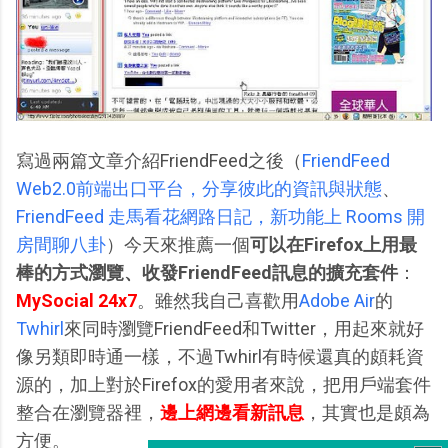
寫過兩篇文章介紹FriendFeed之後（
FriendFeed
Web2.0前端出口平台，分享彼此的資訊與狀態
、
FriendFeed 走馬看花網路日記，新功能上 Rooms 開
房間聊八卦
）今天來推薦一個
可以在Firefox上用最
棒的方式瀏覽、收發FriendFeed訊息的擴充套件
：
MySocial 24x7
。雖然我自己喜歡用
Adobe Air
的
Twhirl
來同時瀏覽FriendFeed和Twitter，用起來就好
像另類即時通一樣，不過Twhirl有時候還真的頗耗資
源的，加上對於Firefox的愛用者來說，把用戶端套件
整合在瀏覽器裡，
邊上網邊看新訊息
，其實也是頗為
方便。