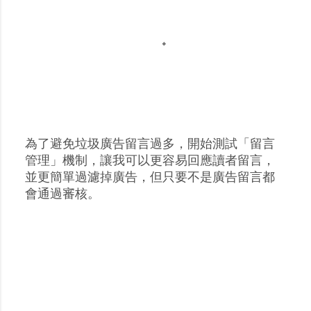
為了避免垃圾廣告留言過多，開始測試「留言
張
管理」機制，讓我可以更容易回應讀者留言，
貼
並更簡單過濾掉廣告，但只要不是廣告留言都
留
會通過審核。
言