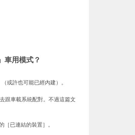
o 」車用模式？
p （或許也可能已經內建）。
o 」去跟車載系統配對。不過這篇文
設定中的［已連結的裝置］。