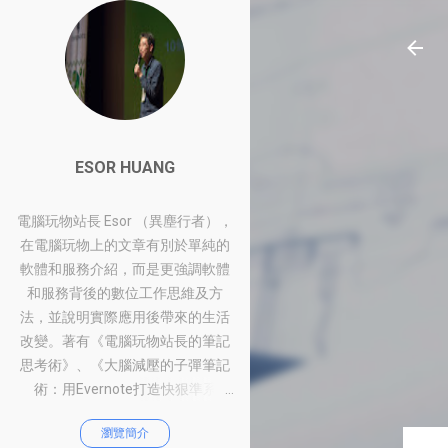
ESOR HUANG
電腦玩物站長 Esor （異塵行者），
在電腦玩物上的文章有別於單純的
軟體和服務介紹，而是更強調軟體
和服務背後的數位工作思維及方
法，並說明實際應用後帶來的生活
改變。著有《電腦玩物站長的筆記
思考術》、《大腦減壓的子彈筆記
術：用Evernote打造快狠準系
統》、《比別人快一步的Google工
瀏覽簡介
作術：從職場到人生的100個聰明