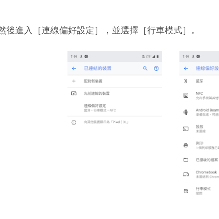
然後進入［連線偏好設定］，並選擇［行車模式］。