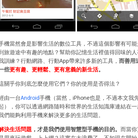
手機當然會是影響生活的數位工具，不過這個影響有可能
到旅遊途中有趣的地點？幫助你記憶生活裡值得回味的人
我訓練？行動網路、行動App帶來許多新的工具，
而善用
一些
更有趣、更輕鬆、更有意義的新生活
。
這關乎你到底怎麼使用它們？你的使用是否得法？
經由一台
Android
手機（當然，iPhone也是，不過本文我先
起），你可以透過網路隨時和世界的生活知識庫連結在一起
我們能夠利用手機來解決更多的生活問題。
解決生活問題
，才是我們使用智慧型手機的目的。
而當你
是用來玩遊戲、上上網？這實在太浪費了，不如現在開始