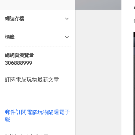
改造提案》等暢銷書籍。
網誌存檔
標籤
總網頁瀏覽量
3
0
6
8
8
8
9
9
9
訂閱電腦玩物最新文章
郵件訂閱電腦玩物隔週電子
報