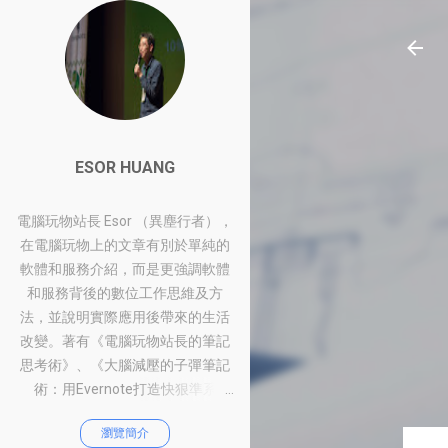
ESOR HUANG
電腦玩物站長 Esor （異塵行者），
在電腦玩物上的文章有別於單純的
軟體和服務介紹，而是更強調軟體
和服務背後的數位工作思維及方
法，並說明實際應用後帶來的生活
改變。著有《電腦玩物站長的筆記
思考術》、《大腦減壓的子彈筆記
術：用Evernote打造快狠準系
統》、《比別人快一步的Google工
瀏覽簡介
作術：從職場到人生的100個聰明