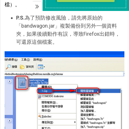
檔）。
P.S.
為了預防修改風險，請先將原始的
「bandwagon.jar」複製備份到另外一個資料
夾，如果後續動作有誤，導致Firefox出錯時，
可還原這個檔案。