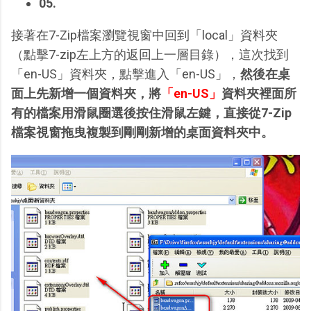
05.
接著在7-Zip檔案瀏覽視窗中回到「local」資料夾
（點擊7-zip左上方的返回上一層目錄），這次找到
「en-US」資料夾，點擊進入「en-US」，
然後在桌
面上先新增一個資料夾，將
「en-US」
資料夾裡面所
有的檔案用滑鼠圈選後按住滑鼠左鍵，直接從7-Zip
檔案視窗拖曳複製到剛剛新增的桌面資料夾中。