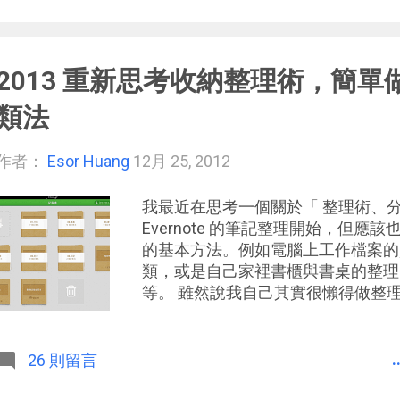
時的定點作業 」交給 iPad （或
2013 重新思考收納整理術，簡
類法
作者：
Esor Huang
12月 25, 2012
我最近在思考一個關於「 整理術、分
Evernote 的筆記整理開始，但
的基本方法。例如電腦上工作檔案的
類，或是自己家裡書櫃與書桌的整理
等。 雖然說我自己其實很懶得做整理
適合我的，因為東西丟掉了就省去整
注去做更重要的事情。但是這裡不是
要保留的東西時： 怎麼樣取得一種
.
26 則留言
最少的時間，但卻足夠有效？ 之前我曾經
究會裡和大家一起討論了這個問題 