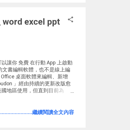
分享。這些思考建基於我自己的
所以也歡迎大家一起來分享你的
ord excel ppt
可以讓你 免費 在行動 App 上啟動
第三方的文書編輯軟體，也不是線上編
ffice 桌面軟體來編輯、新增
 「 Cloudon 」經由持續的更新改版愈
和美國地區使用，但直到目前為
ndroid 平板版本，並且可以在台灣等
ropbox、 Box、 Google
 你可以在行動裝置上打開「 Cloudon
.......................繼續閱讀全文內容
處理軟體來新增或編輯 Office 檔
正的 Office 軟體。而且這些