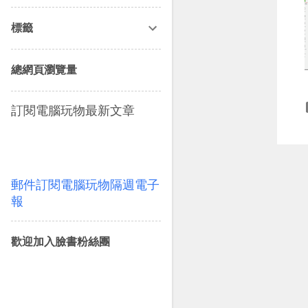
12月
5
標籤
11月
6
10月
5
總網頁瀏覽量
9月
5
訂閱電腦玩物最新文章
8月
5
7月
3
6月
4
郵件訂閱電腦玩物隔週電子
5月
4
報
4月
5
歡迎加入臉書粉絲團
3月
6
2月
5
1月
6