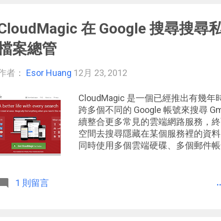
編輯過的文件可以和你常用的雲端硬
免費的，值得上班族與學生好好利用
CloudMagic 在 Google 搜尋
檔案總管
作者：
Esor Huang
12月 23, 2012
CloudMagic 是一個已經推出有
跨多個不同的 Google 帳號來搜尋 
續整合更多常見的雲端網路服務，終
空間去搜尋隱藏在某個服務裡的資料
同時使用多個雲端硬碟、多個郵件帳
案反而分散在不同的服務裡， 但透過 C
所有雲端服務的檔案總管 ，幫你跨帳號搜
本身也可以同時在 iPhone、 iPad、
.
1 則留言
裝置所限，任何時候你都能在這個雲
案。就在前幾天， CloudMagic
一個很好用的功能： 在進行 Goog