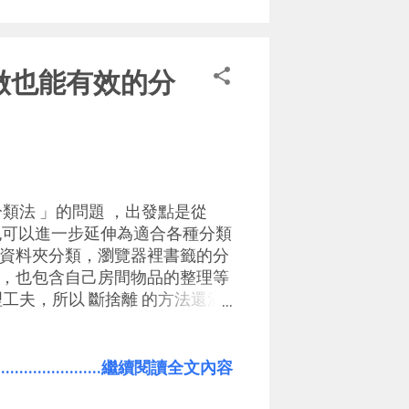
者適合平板類型的裝置）。
單做也能有效的分
類法 」的問題 ，出發點是從
應該也可以進一步延伸為適合各種分類
資料夾分類，瀏覽器裡書籤的分
，也包含自己房間物品的整理等
工夫，所以 斷捨離 的方法還滿
理的時間，反而獲得更多時間專
要講斷捨離，而是面對那些確定
平衡的分類、整理方法， 可以花
.......................繼續閱讀全文內容
 在 Google+ 的數位工作研
，也獲得了很多回饋，今天就把後