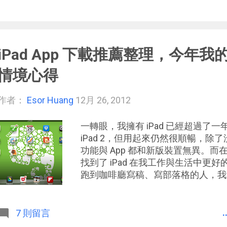
裡， 我想談談 Android 在工作
到很多 Apps，可以當成 App 
討論行動裝置工作流程上的心得，提
家一些參考。
iPad App 下載推薦整理，今年我
情境心得
作者：
Esor Huang
12月 26, 2012
一轉眼，我擁有 iPad 已經超過了
iPad 2，但用起來仍然很順暢，除了
功能與 App 都和新版裝置無異。
找到了 iPad 在我工作與生活中更
跑到咖啡廳寫稿、寫部落格的人，我
營部落格，在辦公桌上專心工作，而
就是我的 iPad 派上用場的時候。 之前
一個人擁有多尺寸螢幕裝置時，怎麼
.
7 則留言
與生活中，定點作業的桌機，以及移