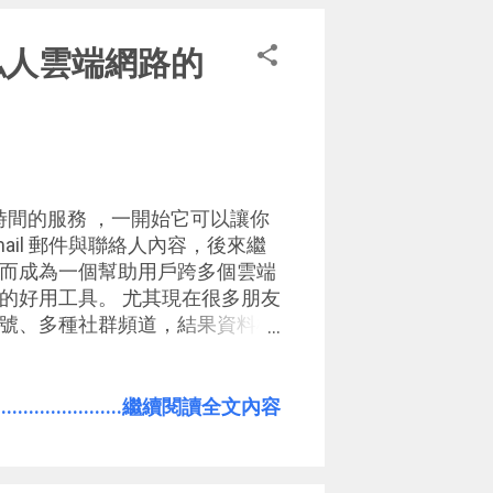
碟即時同步。這一切目前還都是
。
搜尋私人雲端網路的
幾年時間的服務 ，一開始它可以讓你
Gmail 郵件與聯絡人內容，後來繼
而成為一個幫助用戶跨多個雲端
的好用工具。 尤其現在很多朋友
號、多種社群頻道，結果資料檔
loudMagic ，就可以當統一你
索內容。 而且 CloudMagic
 Android、 電腦端使用，因此不受
.......................繼續閱讀全文內容
端檔案總管裡找出自己需要的檔
 的瀏覽器擴充套件更進一步的新增了
le 搜尋時，搜尋你在多個不同雲端