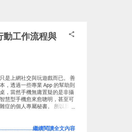
p 行動工作流程與
只是上網社交與玩遊戲而已。 善
，透過一些專業 App 的幫助則
桌，當然手機無庸置疑的是非攝
智慧型手機愈來愈聰明，甚至可
雜症的個人專屬秘書。 所以我樂
而是當下遇到什麼問題時，利用
題、「快速」滿足需求 。 而我
roid 系統，所以在這篇年終回顧
.......................繼續閱讀全文內容