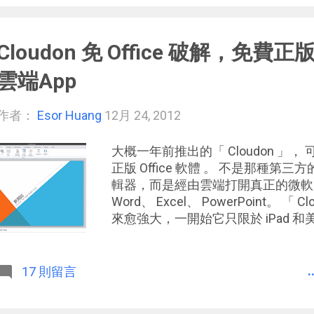
續思考的想法，寫成一篇完整的文章
工作經驗，一定不會適用於所有人，
Cloudon 免 Office 破解，免費正版 w
看法。
雲端App
作者：
Esor Huang
12月 24, 2012
大概一年前推出的「 Cloudon 」， 
正版 Office 軟體 。 不是那種
輯器，而是經由雲端打開真正的微軟 O
Word、 Excel、 PowerPoint。
來愈強大，一開始它只限於 iPad 
止，已經有 iPhone 、 iPad 、 A
更多國家免費使用。而且還 支援 同步編輯 D
Drive、 SkyDrive 裡面的檔案 。
.
17 則留言
」的 App，用最熟悉的 Office 文書
案，相容度相對更高，因為你使用的是真