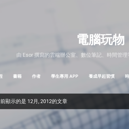
跳到主要內容
電腦玩物
由 Esor 撰寫的雲端辦公室、數位筆記、時間管
程
書籍
作者
學生專用 APP
養成早起習慣
GOOGLE工作術
免費軟體
更多…
前顯示的是 12月, 2012的文章