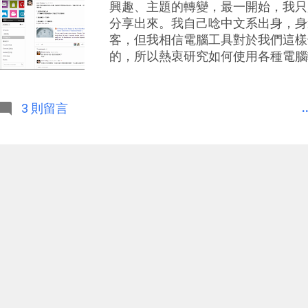
興趣、主題的轉變，最一開始，我只
分享出來。我自己唸中文系出身，身
客，但我相信電腦工具對於我們這樣
的，所以熱衷研究如何使用各種電腦
特定問題的新鮮軟體，慢慢的我開始
作、生活方式產生了興趣，我想嘗試
可以善用「電腦軟體」、「雲端服務
.
3 則留言
率、生活品質 。 今年這樣的想法
落格站長合作了「 Google 教我的 100
超效率數位筆記術 」等書，也得到
作、雲端生活的學習領域和我一起討
研究會 」的討論社團。