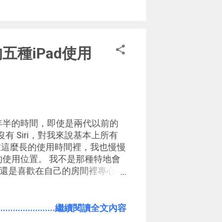
、生活上的應用經驗與方法 ，我會提
推薦下載來看，但我更歡迎大家一起來
供你們的意見，也希望能帶給大
的五種iPad使用
一年半的時間，即使是兩代以前的
沒有 Siri，對我來說基本上所有
而在這麼長的使用時間裡，我也慢慢
好的使用位置。 我不是那種特地會
還是喜歡在自己的房間裡專心經
其他「移動時的定點作業」時，
 在 Google+ 上和大家討論過 當
互相調配的問題。而在我的工作
.......................繼續閱讀全文內容
動作業的手機之間，就把「 移動