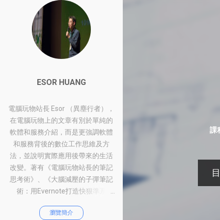
ESOR HUANG
電腦玩物站長 Esor （異塵行者），
在電腦玩物上的文章有別於單純的
課
軟體和服務介紹，而是更強調軟體
和服務背後的數位工作思維及方
法，並說明實際應用後帶來的生活
改變。著有《電腦玩物站長的筆記
目
發
思考術》、《大腦減壓的子彈筆記
術：用Evernote打造快狠準系
表
統》、《比別人快一步的Google工
文
瀏覽簡介
作術：從職場到人生的100個聰明